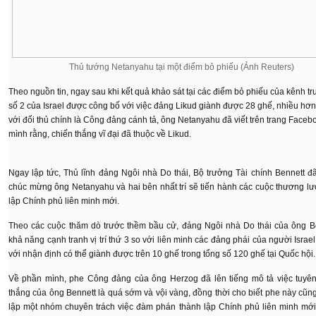
Thủ tướng Netanyahu tại một điểm bỏ phiếu (Ảnh Reuters)
Theo nguồn tin, ngay sau khi kết quả khảo sát tại các điểm bỏ phiếu của kênh tr
số 2 của Israel được công bố với việc đảng Likud giành được 28 ghế, nhiều hơn
với đối thủ chính là Công đảng cánh tả, ông Netanyahu đã viết trên trang Faceb
mình rằng, chiến thắng vĩ đại đã thuộc về Likud.
Ngay lập tức, Thủ lĩnh đảng Ngôi nhà Do thái, Bộ trưởng Tài chính Bennett đã
chúc mừng ông Netanyahu và hai bên nhất trí sẽ tiến hành các cuộc thương l
lập Chính phủ liên minh mới.
Theo các cuộc thăm dò trước thềm bầu cử, đảng Ngôi nhà Do thái của ông B
khả năng cạnh tranh vị trí thứ 3 so với liên minh các đảng phái của người Israel
với nhận định có thể giành được trên 10 ghế trong tổng số 120 ghế tại Quốc hội.
Về phần mình, phe Công đảng của ông Herzog đã lên tiếng mô tả việc tuyên
thắng của ông Bennett là quá sớm và vội vàng, đồng thời cho biết phe này cũn
lập một nhóm chuyên trách việc đàm phán thành lập Chính phủ liên minh mới