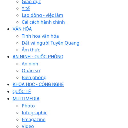
Giáo dục
Y tế
Lao động - việc làm
Cải cách hành chính
VĂN HÓA
Tinh hoa văn hóa
Đất và người Tuyên Quang
Ẩm thực
AN NINH - QUỐC PHÒNG
An ninh
Quân sự
Biên phòng
KHOA HỌC - CÔNG NGHỆ
QUỐC TẾ
MULTIMEDIA
Photo
Infographic
Emagazine
Video