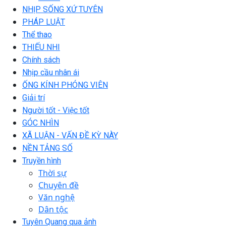
NHỊP SỐNG XỨ TUYÊN
PHÁP LUẬT
Thể thao
THIẾU NHI
Chính sách
Nhịp cầu nhân ái
ỐNG KÍNH PHÓNG VIÊN
Giải trí
Người tốt - Việc tốt
GÓC NHÌN
XÃ LUẬN - VẤN ĐỀ KỲ NÀY
NỀN TẢNG SỐ
Truyền hình
Thời sự
Chuyên đề
Văn nghệ
Dân tộc
Tuyên Quang qua ảnh