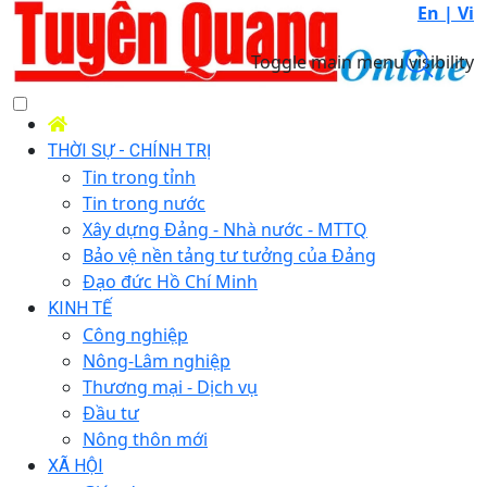
En |
Vi
Toggle main menu visibility
THỜI SỰ - CHÍNH TRỊ
Tin trong tỉnh
Tin trong nước
Xây dựng Đảng - Nhà nước - MTTQ
Bảo vệ nền tảng tư tưởng của Đảng
Đạo đức Hồ Chí Minh
KINH TẾ
Công nghiệp
Nông-Lâm nghiệp
Thương mại - Dịch vụ
Đầu tư
Nông thôn mới
XÃ HỘI