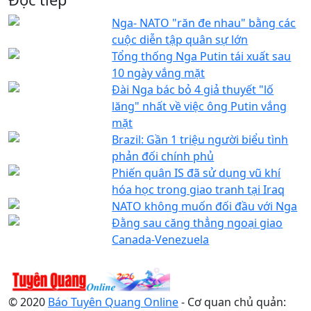
Nga- NATO "răn đe nhau" bằng các
cuộc diễn tập quân sự lớn
Tổng thống Nga Putin tái xuất sau
10 ngày vắng mặt
Đài Nga bác bỏ 4 giả thuyết "lố
lăng" nhất về việc ông Putin vắng
mặt
Brazil: Gần 1 triệu người biểu tình
phản đối chính phủ
Phiến quân IS đã sử dụng vũ khí
hóa học trong giao tranh tại Iraq
NATO không muốn đối đầu với Nga
Đằng sau căng thẳng ngoại giao
Canada-Venezuela
© 2020
Báo Tuyên Quang Online
- Cơ quan chủ quản: