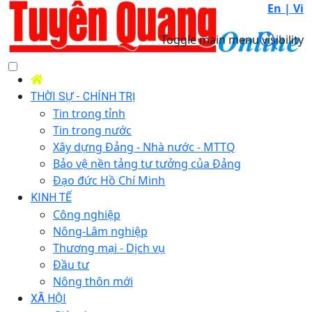
En |
Vi
Toggle main menu visibility
THỜI SỰ - CHÍNH TRỊ
Tin trong tỉnh
Tin trong nước
Xây dựng Đảng - Nhà nước - MTTQ
Bảo vệ nền tảng tư tưởng của Đảng
Đạo đức Hồ Chí Minh
KINH TẾ
Công nghiệp
Nông-Lâm nghiệp
Thương mại - Dịch vụ
Đầu tư
Nông thôn mới
XÃ HỘI