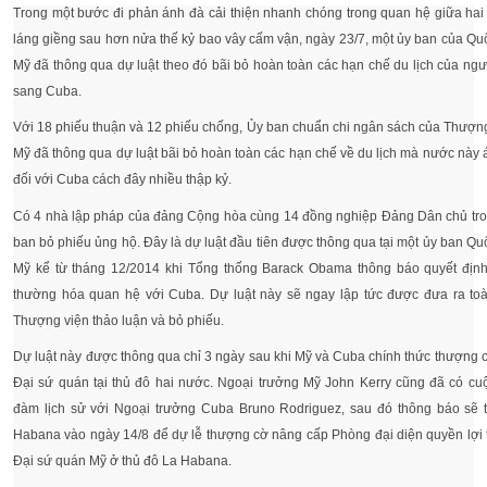
Trong một bước đi phản ánh đà cải thiện nhanh chóng trong quan hệ giữa ha
láng giềng sau hơn nửa thế kỷ bao vây cấm vận, ngày 23/7, một ủy ban của Qu
Mỹ đã thông qua dự luật theo đó bãi bỏ hoàn toàn các hạn chế du lịch của ng
sang Cuba.
Với 18 phiếu thuận và 12 phiếu chống, Ủy ban chuẩn chi ngân sách của Thượn
Mỹ đã thông qua dự luật bãi bỏ hoàn toàn các hạn chế về du lịch mà nước này 
đối với Cuba cách đây nhiều thập kỷ.
Có 4 nhà lập pháp của đảng Cộng hòa cùng 14 đồng nghiệp Đảng Dân chủ tro
ban bỏ phiếu ủng hộ. Đây là dự luật đầu tiên được thông qua tại một ủy ban Qu
Mỹ kể từ tháng 12/2014 khi Tổng thống Barack Obama thông báo quyết định
thường hóa quan hệ với Cuba. Dự luật này sẽ ngay lập tức được đưa ra toà
Thượng viện thảo luận và bỏ phiếu.
Dự luật này được thông qua chỉ 3 ngày sau khi Mỹ và Cuba chính thức thượng
Đại sứ quán tại thủ đô hai nước. Ngoại trưởng Mỹ John Kerry cũng đã có cu
đàm lịch sử với Ngoại trưởng Cuba Bruno Rodriguez, sau đó thông báo sẽ t
Habana vào ngày 14/8 để dự lễ thượng cờ nâng cấp Phòng đại diện quyền lợi
Đại sứ quán Mỹ ở thủ đô La Habana.