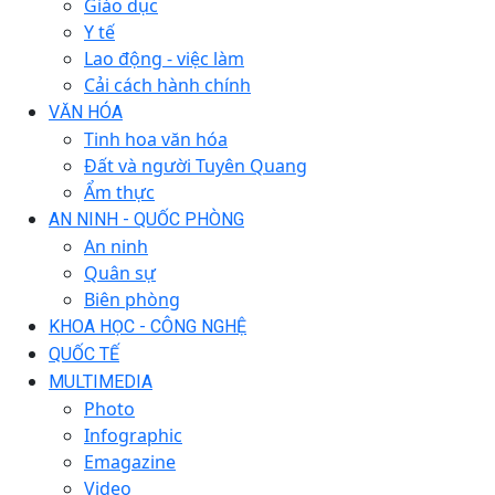
Giáo dục
Y tế
Lao động - việc làm
Cải cách hành chính
VĂN HÓA
Tinh hoa văn hóa
Đất và người Tuyên Quang
Ẩm thực
AN NINH - QUỐC PHÒNG
An ninh
Quân sự
Biên phòng
KHOA HỌC - CÔNG NGHỆ
QUỐC TẾ
MULTIMEDIA
Photo
Infographic
Emagazine
Video