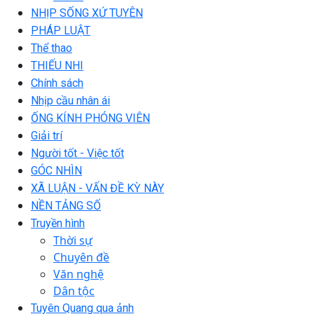
NHỊP SỐNG XỨ TUYÊN
PHÁP LUẬT
Thể thao
THIẾU NHI
Chính sách
Nhịp cầu nhân ái
ỐNG KÍNH PHÓNG VIÊN
Giải trí
Người tốt - Việc tốt
GÓC NHÌN
XÃ LUẬN - VẤN ĐỀ KỲ NÀY
NỀN TẢNG SỐ
Truyền hình
Thời sự
Chuyên đề
Văn nghệ
Dân tộc
Tuyên Quang qua ảnh