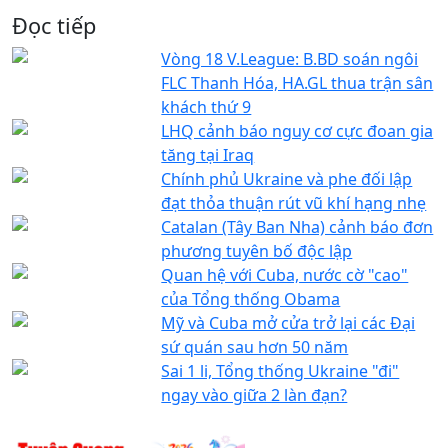
Đọc tiếp
Vòng 18 V.League: B.BD soán ngôi
FLC Thanh Hóa, HA.GL thua trận sân
khách thứ 9
LHQ cảnh báo nguy cơ cực đoan gia
tăng tại Iraq
Chính phủ Ukraine và phe đối lập
đạt thỏa thuận rút vũ khí hạng nhẹ
Catalan (Tây Ban Nha) cảnh báo đơn
phương tuyên bố độc lập
Quan hệ với Cuba, nước cờ "cao"
của Tổng thống Obama
Mỹ và Cuba mở cửa trở lại các Đại
sứ quán sau hơn 50 năm
Sai 1 li, Tổng thống Ukraine "đi"
ngay vào giữa 2 làn đạn?