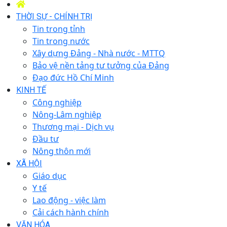
THỜI SỰ - CHÍNH TRỊ
Tin trong tỉnh
Tin trong nước
Xây dựng Đảng - Nhà nước - MTTQ
Bảo vệ nền tảng tư tưởng của Đảng
Đạo đức Hồ Chí Minh
KINH TẾ
Công nghiệp
Nông-Lâm nghiệp
Thương mại - Dịch vụ
Đầu tư
Nông thôn mới
XÃ HỘI
Giáo dục
Y tế
Lao động - việc làm
Cải cách hành chính
VĂN HÓA