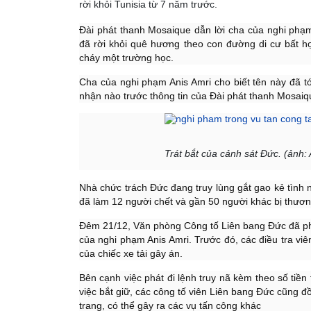
rời khỏi Tunisia từ 7 năm trước.
Đài phát thanh Mosaique dẫn lời cha của nghi phạm v
đã rời khỏi quê hương theo con đường di cư bất hợp
cháy một trường học.
Cha của nghi phạm Anis Amri cho biết tên này đã t
nhận nào trước thông tin của Đài phát thanh Mosai
Trát bắt của cảnh sát Đức. (ảnh:
Nhà chức trách Đức đang truy lùng gắt gao kẻ tình n
đã làm 12 người chết và gần 50 người khác bị thươn
Đêm 21/12, Văn phòng Công tố Liên bang Đức đã phát
của nghi phạm Anis Amri. Trước đó, các điều tra viê
của chiếc xe tải gây án.
Bên cạnh việc phát đi lệnh truy nã kèm theo số tiề
việc bắt giữ, các công tố viên Liên bang Đức cũng 
trang, có thể gây ra các vụ tấn công khác