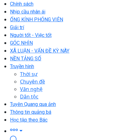
Chính sách
Nhịp cầu nhân ái
ỐNG KÍNH PHÓNG VIÊN
Giải trí
Người tốt - Việc tốt
GÓC NHÌN
XÃ LUẬN - VẤN ĐỀ KỲ NÀY
NỀN TẢNG SỐ
Truyền hình
Thời sự
Chuyên đề
Văn nghệ
Dân tộc
Tuyên Quang qua ảnh
Thông tin quảng bá
Học tập theo Bác