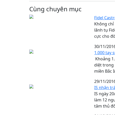
Cùng chuyên mục
Fidel Cast
Không chỉ 
lãnh tụ Fi
cực cho đờ
30/11/201
1.000 tay s
Khoảng 1.0
diệt trong
miền Bắc I
29/11/201
IS nhận tr
IS ngày 20
làm 12 ngư
tâm thủ đô