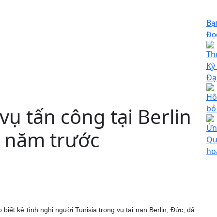
Bạ
Đọc
Th
Kỳ
Đạ
Hô
ụ tấn công tại Berlin
bỏ
Ứn
 7 năm trước
Qu
ho
iết kẻ tình nghi người Tunisia trong vụ tai nạn Berlin, Đức, đã