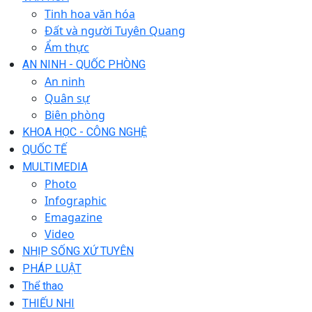
Tinh hoa văn hóa
Đất và người Tuyên Quang
Ẩm thực
AN NINH - QUỐC PHÒNG
An ninh
Quân sự
Biên phòng
KHOA HỌC - CÔNG NGHỆ
QUỐC TẾ
MULTIMEDIA
Photo
Infographic
Emagazine
Video
NHỊP SỐNG XỨ TUYÊN
PHÁP LUẬT
Thể thao
THIẾU NHI