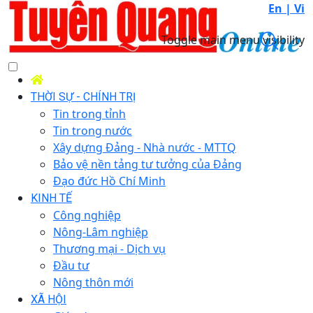
En |
Vi
Toggle main menu visibility
THỜI SỰ - CHÍNH TRỊ
Tin trong tỉnh
Tin trong nước
Xây dựng Đảng - Nhà nước - MTTQ
Bảo vệ nền tảng tư tưởng của Đảng
Đạo đức Hồ Chí Minh
KINH TẾ
Công nghiệp
Nông-Lâm nghiệp
Thương mại - Dịch vụ
Đầu tư
Nông thôn mới
XÃ HỘI