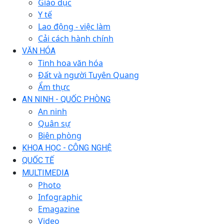
Giáo dục
Y tế
Lao động - việc làm
Cải cách hành chính
VĂN HÓA
Tinh hoa văn hóa
Đất và người Tuyên Quang
Ẩm thực
AN NINH - QUỐC PHÒNG
An ninh
Quân sự
Biên phòng
KHOA HỌC - CÔNG NGHỆ
QUỐC TẾ
MULTIMEDIA
Photo
Infographic
Emagazine
Video