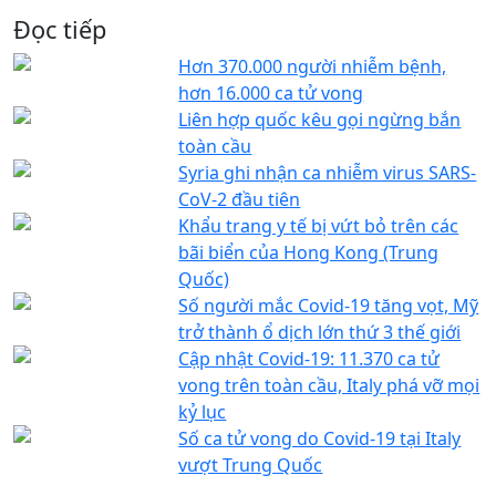
Đọc tiếp
Hơn 370.000 người nhiễm bệnh,
hơn 16.000 ca tử vong
Liên hợp quốc kêu gọi ngừng bắn
toàn cầu
Syria ghi nhận ca nhiễm virus SARS-
CoV-2 đầu tiên
Khẩu trang y tế bị vứt bỏ trên các
bãi biển của Hong Kong (Trung
Quốc)
Số người mắc Covid-19 tăng vọt, Mỹ
trở thành ổ dịch lớn thứ 3 thế giới
Cập nhật Covid-19: 11.370 ca tử
vong trên toàn cầu, Italy phá vỡ mọi
kỷ lục
Số ca tử vong do Covid-19 tại Italy
vượt Trung Quốc