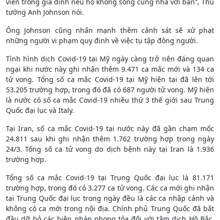
viên trong gia đình nếu họ không sống cùng nhà với bạn”, Thủ
tướng Anh Johnson nói.
Ông Johnson cũng nhấn mạnh thêm cảnh sát sẽ xử phạt
những người vi phạm quy định về việc tụ tập đông người.
Tình hình dịch Covid-19 tại Mỹ ngày càng trở nên đáng quan
ngại khi nước này ghi nhận thêm 9.471 ca mắc mới và 134 ca
tử vong. Tổng số ca mắc Covid-19 tại Mỹ hiện tại đã lên tới
53.205 trường hợp, trong đó đã có 687 người tử vong. Mỹ hiện
là nước có số ca mắc Covid-19 nhiều thứ 3 thế giới sau Trung
Quốc đại lục và Italy.
Tại Iran, số ca mắc Covid-19 tại nước này đã gần chạm mốc
24.811 sau khi ghi nhận thêm 1.762 trường hợp trong ngày
24/3. Tống số ca tử vong do dịch bệnh này tại Iran là 1.936
trường hợp.
Tổng số ca mắc Covid-19 tại Trung Quốc đại lục là 81.171
trường hợp, trong đó có 3.277 ca tử vong. Các ca mới ghi nhận
tại Trung Quốc đại lục trong ngày đều là các ca nhập cảnh và
không có ca mới trong nội địa. Chính phủ Trung Quốc đã bắt
đầu dỡ bỏ các biện pháp phong tỏa đối với tâm dịch Hồ Bắc,