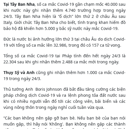
Tại Tây Ban Nha
, số ca mắc Covid-19 gần chạm mốc 40.000 sau
khi nước này ghi nhận thêm 4.740 trường hợp trong ngày
24/3. Tây Ban Nha hiện là “ổ dịch” lớn thứ 2 ở châu Âu sau
Italy. Giới chức Tây Ban Nha cho biết, tình trạng khan hiếm đồ
bảo hộ đã khiến hơn 5.000 y bắc sỹ nước này mắc Covid-19.
Đức là nước bị ảnh hưởng lớn thứ 3 tại châu Âu do dịch Covid-
19 với tổng số ca mắc lên 32.986, trong đó có 157 ca tử vong.
Tổng số ca mắc Covid-19 tại Pháp tính đến hết ngày 24/3 là
22.304 sau khi ghi nhận thêm 2.488 ca mắc mới trong ngày.
Thụy Sỹ và Anh
cũng ghi nhận thêm hơn 1.000 ca mắc Covid-
19 trong ngày 24/3.
Thủ tướng Anh Boris Johnson đã bắt đầu tăng cường các biện
pháp chống dịch Covid-19 và ra lệnh phong tỏa đất nước sau
khi có nhiều người vẫn đổ tới các công viên, bãi biển và các
vùng nông thôn trong ngày nghỉ cuối tuần vừa qua.
“Các bạn không nên gặp gỡ bạn bè. Nếu bạn bè của bạn nói
muốn gặp, thì hãy nói ‘Không’. Bạn không nên gặp các thành