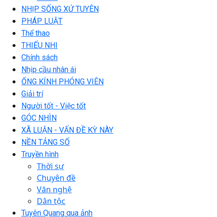
NHỊP SỐNG XỨ TUYÊN
PHÁP LUẬT
Thể thao
THIẾU NHI
Chính sách
Nhịp cầu nhân ái
ỐNG KÍNH PHÓNG VIÊN
Giải trí
Người tốt - Việc tốt
GÓC NHÌN
XÃ LUẬN - VẤN ĐỀ KỲ NÀY
NỀN TẢNG SỐ
Truyền hình
Thời sự
Chuyên đề
Văn nghệ
Dân tộc
Tuyên Quang qua ảnh