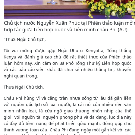
Chủ tịch nước Nguyễn Xuân Phúc tại Phiên thảo luận mở c
hợp tác giữa Liên hợp quốc và Liên minh châu Phi (AU).
"Thưa Ngài Chủ tịch,
Tôi vui mừng được gặp Ngài Uhuru Kenyatta, Tổng thống
Kenya và đánh giá cao chủ đề rất thiết thực của Phiên thảo
luận hôm nay. Xin cảm ơn Bà Phó Tổng Thư ký Liên hợp quốc
và các báo cáo viên khác đã chia sẻ nhiều thông tin, khuyến
nghị quan trọng.
Thưa Ngài Chủ tịch,
Châu Phi hùng vĩ và căng tràn nhựa sống từ lâu đã gắn liền
với nguồn gốc lịch sử loài người, là cái nôi của nhiều nền văn
minh nhân loại, là cửa ngõ giao thương nhộn nhịp của thế
giới. Với nguồn tài nguyên phong phú và đa dạng, lục địa này
có đầy đủ tiềm năng để phát triển giầu mạnh, đóng góp cho
thịnh vượng toàn cầu. Châu Phi đang ngày một gắn kết với các