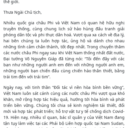
thế giới.
Thưa Ngài Chủ tịch,
Nhiều quốc gia châu Phi và Việt Nam có quan hệ hữu nghị
truyền thống, cùng chung lịch sử hào hùng đấu tranh giải
phóng dân tộc và phi thực dân hoá. Vượt qua xa cách về địa lý,
hai bên chúng ta luôn hợp tác, ủng hộ và dành cho nhau
những tình cảm chân thành, tốt đẹp nhất. Trong chuyến thăm
các nước châu Phi ngay sau khi Việt Nam thống nhất đất nước,
Đại tướng Võ Nguyên Giáp đã từng nói: “Tôi đến đây với các
bạn như những người anh em đến với những người anh em,
những người bạn chiến đấu cùng chiến hào thân thiết, bằng
trái tim đến với trái tim”.
Ngày nay, với tinh thần “Đối tác vì nền hòa bình bền vững”,
Việt Nam luôn sát cánh cùng các nước châu Phi vượt qua khó
khăn, mở rộng hợp tác hiệu quả, hướng tới hòa bình và phát
triển bền vững. Chúng tôi chia sẻ kinh nghiệm tái thiết, đổi
mới và hợp tác phát triển; hỗ trợ vật tư y tế chống dịch Covid-
19. Hiện nay, nhiều sĩ quan, bác sĩ quân y của Việt Nam đang
tận tụy làm việc tại các Phái bộ Liên hợp quốc tại Nam Sudan,