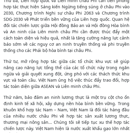
Thứ ba, Liên hợp quốc và Liên minh châu Phi cần tiên phong
hợp tác thực hiện Sáng kiến Ngừng tiếng súng ở châu Phi vào
2030, Chương trình Nghị sự châu Phi 2063 và Chương trình
SDG-2030 về Phát triển bền vững của Liên hợp quốc. Quan hệ
đối tác chiến lược giữa Hội đồng Bảo an và Hội đồng Hòa bình
và An ninh của Liên minh châu Phi cần được thúc đẩy một
cách toàn diện và hiệu quả, nhất là tăng cường năng lực cảnh
báo sớm về các nguy cơ an ninh truyền thống và phi truyền
thống cho các Phái bộ hòa bình tại châu Phi.
Thứ tư, mở rộng hợp tác giữa các tổ chức khu vực sẽ giúp
nâng cao năng lực tổng thể của các tổ chức này trong ngăn
ngừa và giải quyết xung đột, ứng phó với các thách thức khu
vực và toàn cầu. Việt Nam ủng hộ việc thúc đẩy trao đổi, hợp
tác toàn diện giữa ASEAN và Liên minh châu Phi.
Thứ năm, bảo đảm an ninh lương thực là một trụ cột cho ổn
định kinh tế xã hội, xây dựng nền hòa bình bền vững. Trong
khuôn khổ hợp tác Nam – Nam, Việt Nam là đối tác hàng đầu
của nhiều nước châu Phi về hợp tác sản xuất lương thực,
thương mại nông sản... Chúng tôi sẽ tiếp tục xu thế hợp tác
chiến lược này. Việt Nam hiện là nước xuất khẩu gạo lớn nhất