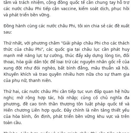
tâm và trách nhiệm, cộng đồng quốc tế cần chung tay hỗ trợ
các nước châu Phi tiếp cận vaccine, kiểm soát dịch, phục hồi
và phát triển bền vững.
Đồng hành cùng các nước châu Phi, tôi xin chia sẻ các đề xuất
sau:
Thứ nhất, với phương châm “Giải pháp châu Phi cho các thách
thức của châu Phi”, các quốc gia tại châu lục cần phát huy
mạnh mẽ năng lực tự cường, thúc đẩy xây dựng lòng tin, đối
thoại, hòa giải dân tộc để loại trừ các nguyên nhân gốc rễ của
xung đột như đói nghèo, bất bình đẳng, mâu thuẫn xã hội.
Khuyến khích và trao quyền nhiều hơn nữa cho sự tham gia
của phụ nữ, thanh niên.
Thứ hai, các nước châu Phi cần tiếp tục vun đắp quan hệ hữu
nghị; mở rộng hợp tác, hội nhập; củng cố chủ nghĩa đa
phương, đề cao tinh thần thượng tôn luật pháp quốc tế và
Hiến chương Liên hợp quốc. Đây chính là nền tảng thiết yếu
của hòa bình, ổn định, phát triển bền vững khu vực và trên
toàn cầu.