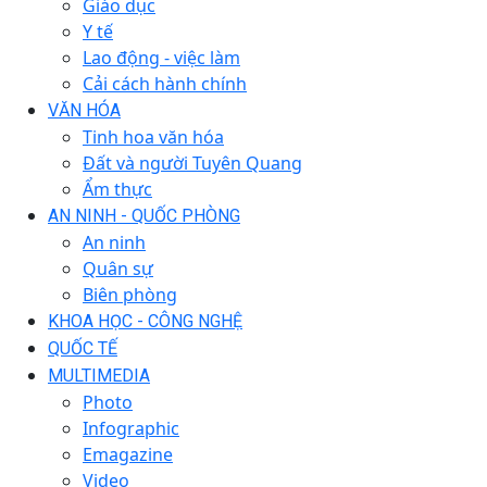
Giáo dục
Y tế
Lao động - việc làm
Cải cách hành chính
VĂN HÓA
Tinh hoa văn hóa
Đất và người Tuyên Quang
Ẩm thực
AN NINH - QUỐC PHÒNG
An ninh
Quân sự
Biên phòng
KHOA HỌC - CÔNG NGHỆ
QUỐC TẾ
MULTIMEDIA
Photo
Infographic
Emagazine
Video