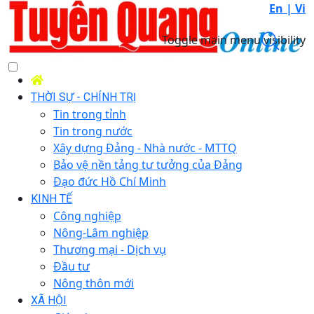
En |
Vi
Toggle main menu visibility
THỜI SỰ - CHÍNH TRỊ
Tin trong tỉnh
Tin trong nước
Xây dựng Đảng - Nhà nước - MTTQ
Bảo vệ nền tảng tư tưởng của Đảng
Đạo đức Hồ Chí Minh
KINH TẾ
Công nghiệp
Nông-Lâm nghiệp
Thương mại - Dịch vụ
Đầu tư
Nông thôn mới
XÃ HỘI