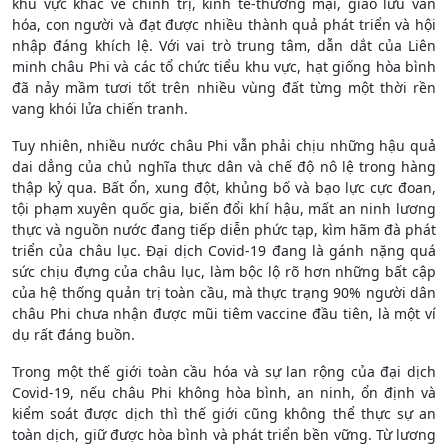
khu vực khác về chính trị, kinh tế-thương mại, giao lưu văn
hóa, con người và đạt được nhiều thành quả phát triển và hội
nhập đáng khích lệ. Với vai trò trung tâm, dẫn dắt của Liên
minh châu Phi và các tổ chức tiểu khu vực, hạt giống hòa bình
đã nảy mầm tươi tốt trên nhiều vùng đất từng một thời rền
vang khói lửa chiến tranh.
Tuy nhiên, nhiều nước châu Phi vẫn phải chịu những hậu quả
dai dẳng của chủ nghĩa thực dân và chế độ nô lệ trong hàng
thập kỷ qua. Bất ổn, xung đột, khủng bố và bạo lực cực đoan,
tội phạm xuyên quốc gia, biến đổi khí hậu, mất an ninh lương
thực và nguồn nước đang tiếp diễn phức tạp, kìm hãm đà phát
triển của châu lục. Đại dịch Covid-19 đang là gánh nặng quá
sức chịu đựng của châu lục, làm bộc lộ rõ hơn những bất cập
của hệ thống quản trị toàn cầu, mà thực trạng 90% người dân
châu Phi chưa nhận được mũi tiêm vaccine đầu tiên, là một ví
dụ rất đáng buồn.
Trong một thế giới toàn cầu hóa và sự lan rộng của đại dịch
Covid-19, nếu châu Phi không hòa bình, an ninh, ổn định và
kiểm soát được dịch thì thế giới cũng không thể thực sự an
toàn dịch, giữ được hòa bình và phát triển bền vững. Từ lương