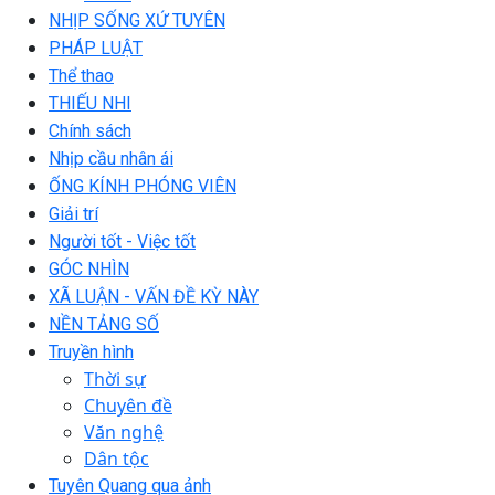
NHỊP SỐNG XỨ TUYÊN
PHÁP LUẬT
Thể thao
THIẾU NHI
Chính sách
Nhịp cầu nhân ái
ỐNG KÍNH PHÓNG VIÊN
Giải trí
Người tốt - Việc tốt
GÓC NHÌN
XÃ LUẬN - VẤN ĐỀ KỲ NÀY
NỀN TẢNG SỐ
Truyền hình
Thời sự
Chuyên đề
Văn nghệ
Dân tộc
Tuyên Quang qua ảnh