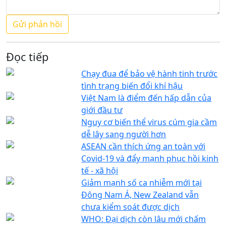
Đọc tiếp
Chạy đua để bảo vệ hành tinh trước
tình trạng biến đổi khí hậu
Việt Nam là điểm đến hấp dẫn của
giới đầu tư
Nguy cơ biến thể virus cúm gia cầm
dễ lây sang người hơn
ASEAN cần thích ứng an toàn với
Covid-19 và đẩy mạnh phục hồi kinh
tế - xã hội
Giảm mạnh số ca nhiễm mới tại
Đông Nam Á, New Zealand vẫn
chưa kiểm soát được dịch
WHO: Đại dịch còn lâu mới chấm