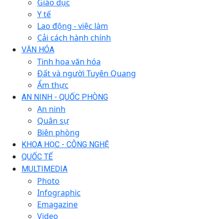
Giáo dục
Y tế
Lao động - việc làm
Cải cách hành chính
VĂN HÓA
Tinh hoa văn hóa
Đất và người Tuyên Quang
Ẩm thực
AN NINH - QUỐC PHÒNG
An ninh
Quân sự
Biên phòng
KHOA HỌC - CÔNG NGHỆ
QUỐC TẾ
MULTIMEDIA
Photo
Infographic
Emagazine
Video