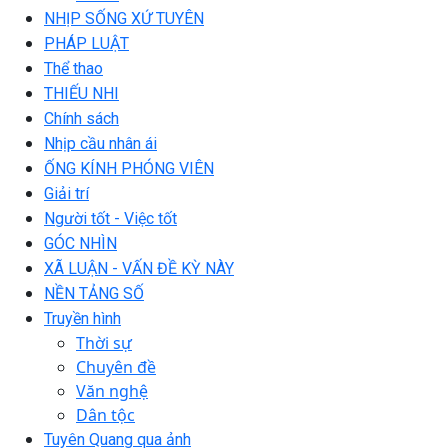
NHỊP SỐNG XỨ TUYÊN
PHÁP LUẬT
Thể thao
THIẾU NHI
Chính sách
Nhịp cầu nhân ái
ỐNG KÍNH PHÓNG VIÊN
Giải trí
Người tốt - Việc tốt
GÓC NHÌN
XÃ LUẬN - VẤN ĐỀ KỲ NÀY
NỀN TẢNG SỐ
Truyền hình
Thời sự
Chuyên đề
Văn nghệ
Dân tộc
Tuyên Quang qua ảnh