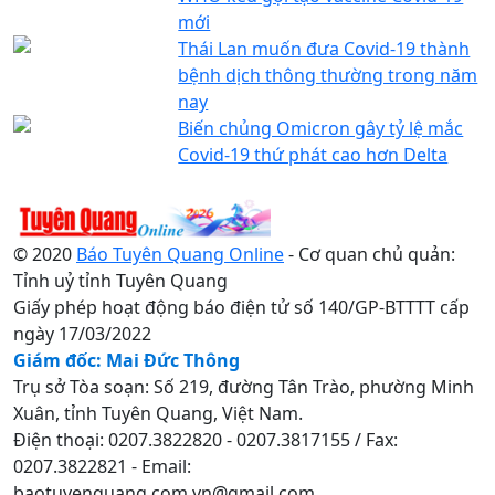
mới
Thái Lan muốn đưa Covid-19 thành
bệnh dịch thông thường trong năm
nay
Biến chủng Omicron gây tỷ lệ mắc
Covid-19 thứ phát cao hơn Delta
© 2020
Báo Tuyên Quang Online
- Cơ quan chủ quản:
Tỉnh uỷ tỉnh Tuyên Quang
Giấy phép hoạt động báo điện tử số 140/GP-BTTTT cấp
ngày 17/03/2022
Giám đốc: Mai Đức Thông
Trụ sở Tòa soạn: Số 219, đường Tân Trào, phường Minh
Xuân, tỉnh Tuyên Quang, Việt Nam.
Điện thoại: 0207.3822820 - 0207.3817155 / Fax:
0207.3822821 - Email:
baotuyenquang.com.vn@gmail.com