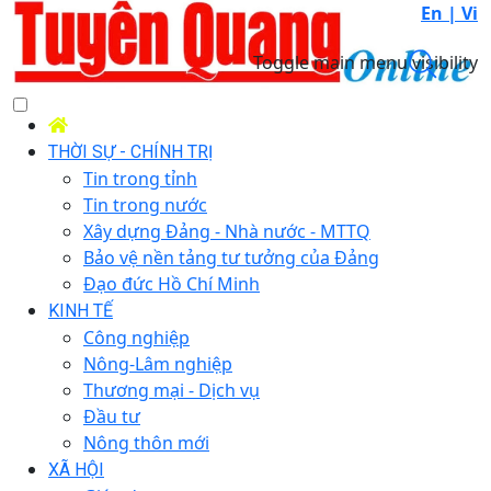
En |
Vi
Toggle main menu visibility
THỜI SỰ - CHÍNH TRỊ
Tin trong tỉnh
Tin trong nước
Xây dựng Đảng - Nhà nước - MTTQ
Bảo vệ nền tảng tư tưởng của Đảng
Đạo đức Hồ Chí Minh
KINH TẾ
Công nghiệp
Nông-Lâm nghiệp
Thương mại - Dịch vụ
Đầu tư
Nông thôn mới
XÃ HỘI