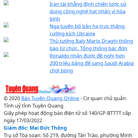
Iran tái khẳng định chiến lược sử
dụng công nghệ hạt nhân vì hòa
bình
Nga tuyên bố bắn hạ trực thăng,
cường kích Ukraine
Thủ tướng Italy Mario Draghi thông
báo từ chức, Tổng thống bác đơn
Ronaldo nhận được đề nghị hơn
200 triệu bảng để sang Saudi Arabia
chơi bóng
© 2020
Báo Tuyên Quang Online
- Cơ quan chủ quản:
Tỉnh uỷ tỉnh Tuyên Quang
Giấy phép hoạt động báo điện tử số 140/GP-BTTTT cấp
ngày 17/03/2022
Giám đốc: Mai Đức Thông
Trụ sở Tòa soạn: Số 219, đường Tân Trào, phường Minh