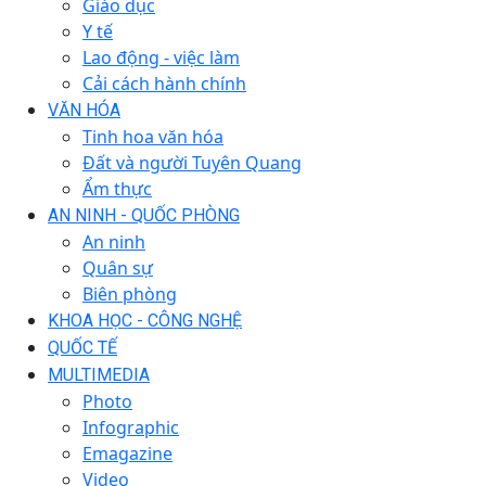
Giáo dục
Y tế
Lao động - việc làm
Cải cách hành chính
VĂN HÓA
Tinh hoa văn hóa
Đất và người Tuyên Quang
Ẩm thực
AN NINH - QUỐC PHÒNG
An ninh
Quân sự
Biên phòng
KHOA HỌC - CÔNG NGHỆ
QUỐC TẾ
MULTIMEDIA
Photo
Infographic
Emagazine
Video