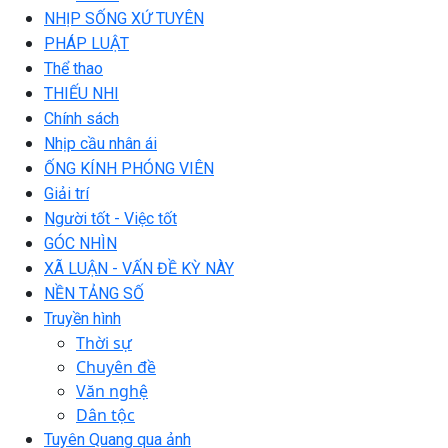
NHỊP SỐNG XỨ TUYÊN
PHÁP LUẬT
Thể thao
THIẾU NHI
Chính sách
Nhịp cầu nhân ái
ỐNG KÍNH PHÓNG VIÊN
Giải trí
Người tốt - Việc tốt
GÓC NHÌN
XÃ LUẬN - VẤN ĐỀ KỲ NÀY
NỀN TẢNG SỐ
Truyền hình
Thời sự
Chuyên đề
Văn nghệ
Dân tộc
Tuyên Quang qua ảnh