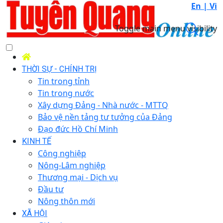
En |
Vi
Toggle main menu visibility
THỜI SỰ - CHÍNH TRỊ
Tin trong tỉnh
Tin trong nước
Xây dựng Đảng - Nhà nước - MTTQ
Bảo vệ nền tảng tư tưởng của Đảng
Đạo đức Hồ Chí Minh
KINH TẾ
Công nghiệp
Nông-Lâm nghiệp
Thương mại - Dịch vụ
Đầu tư
Nông thôn mới
XÃ HỘI