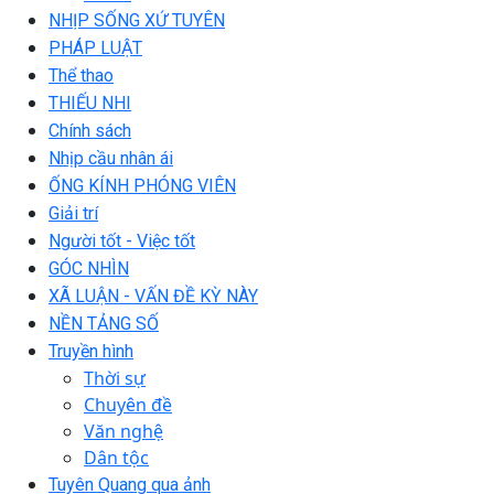
NHỊP SỐNG XỨ TUYÊN
PHÁP LUẬT
Thể thao
THIẾU NHI
Chính sách
Nhịp cầu nhân ái
ỐNG KÍNH PHÓNG VIÊN
Giải trí
Người tốt - Việc tốt
GÓC NHÌN
XÃ LUẬN - VẤN ĐỀ KỲ NÀY
NỀN TẢNG SỐ
Truyền hình
Thời sự
Chuyên đề
Văn nghệ
Dân tộc
Tuyên Quang qua ảnh