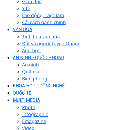
Giáo dục
Y tế
Lao động - việc làm
Cải cách hành chính
VĂN HÓA
Tinh hoa văn hóa
Đất và người Tuyên Quang
Ẩm thực
AN NINH - QUỐC PHÒNG
An ninh
Quân sự
Biên phòng
KHOA HỌC - CÔNG NGHỆ
QUỐC TẾ
MULTIMEDIA
Photo
Infographic
Emagazine
Video