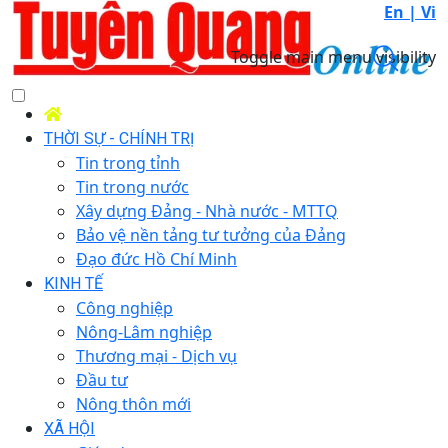
En |
Vi
Toggle main menu visibility
THỜI SỰ - CHÍNH TRỊ
Tin trong tỉnh
Tin trong nước
Xây dựng Đảng - Nhà nước - MTTQ
Bảo vệ nền tảng tư tưởng của Đảng
Đạo đức Hồ Chí Minh
KINH TẾ
Công nghiệp
Nông-Lâm nghiệp
Thương mại - Dịch vụ
Đầu tư
Nông thôn mới
XÃ HỘI