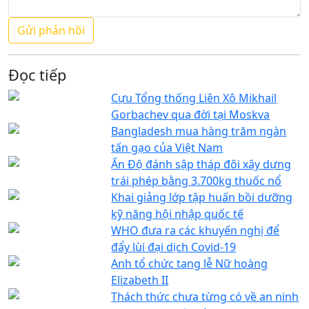
Đọc tiếp
Cựu Tổng thống Liên Xô Mikhail
Gorbachev qua đời tại Moskva
Bangladesh mua hàng trăm ngàn
tấn gạo của Việt Nam
Ấn Độ đánh sập tháp đôi xây dựng
trái phép bằng 3.700kg thuốc nổ
Khai giảng lớp tập huấn bồi dưỡng
kỹ năng hội nhập quốc tế
WHO đưa ra các khuyến nghị để
đẩy lùi đại dịch Covid-19
Anh tổ chức tang lễ Nữ hoàng
Elizabeth II
Thách thức chưa từng có về an ninh