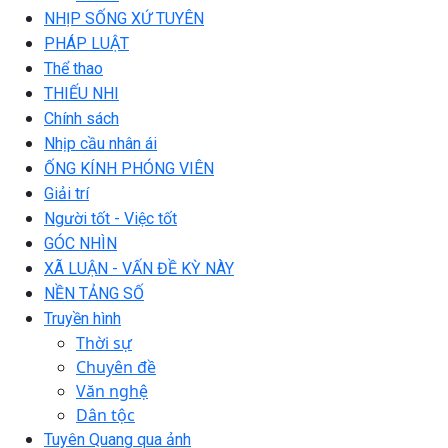
NHỊP SỐNG XỨ TUYÊN
PHÁP LUẬT
Thể thao
THIẾU NHI
Chính sách
Nhịp cầu nhân ái
ỐNG KÍNH PHÓNG VIÊN
Giải trí
Người tốt - Việc tốt
GÓC NHÌN
XÃ LUẬN - VẤN ĐỀ KỲ NÀY
NỀN TẢNG SỐ
Truyền hình
Thời sự
Chuyên đề
Văn nghệ
Dân tộc
Tuyên Quang qua ảnh