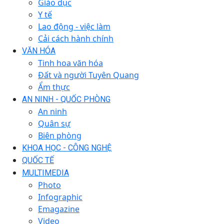
Giáo dục
Y tế
Lao động - việc làm
Cải cách hành chính
VĂN HÓA
Tinh hoa văn hóa
Đất và người Tuyên Quang
Ẩm thực
AN NINH - QUỐC PHÒNG
An ninh
Quân sự
Biên phòng
KHOA HỌC - CÔNG NGHỆ
QUỐC TẾ
MULTIMEDIA
Photo
Infographic
Emagazine
Video