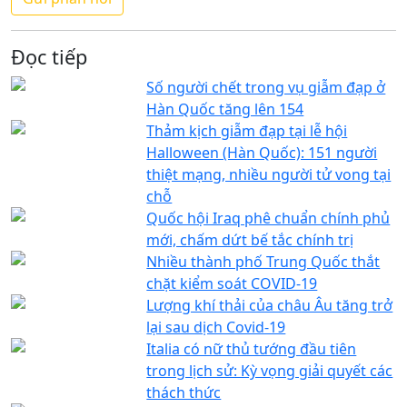
Đọc tiếp
Số người chết trong vụ giẫm đạp ở
Hàn Quốc tăng lên 154
Thảm kịch giẫm đạp tại lễ hội
Halloween (Hàn Quốc): 151 người
thiệt mạng, nhiều người tử vong tại
chỗ
Quốc hội Iraq phê chuẩn chính phủ
mới, chấm dứt bế tắc chính trị
Nhiều thành phố Trung Quốc thắt
chặt kiểm soát COVID-19
Lượng khí thải của châu Âu tăng trở
lại sau dịch Covid-19
Italia có nữ thủ tướng đầu tiên
trong lịch sử: Kỳ vọng giải quyết các
thách thức