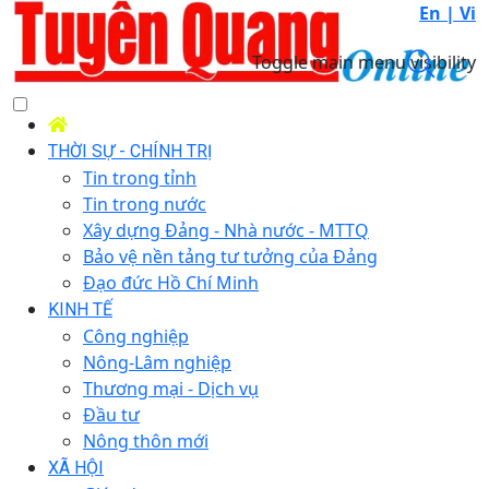
En |
Vi
Toggle main menu visibility
THỜI SỰ - CHÍNH TRỊ
Tin trong tỉnh
Tin trong nước
Xây dựng Đảng - Nhà nước - MTTQ
Bảo vệ nền tảng tư tưởng của Đảng
Đạo đức Hồ Chí Minh
KINH TẾ
Công nghiệp
Nông-Lâm nghiệp
Thương mại - Dịch vụ
Đầu tư
Nông thôn mới
XÃ HỘI