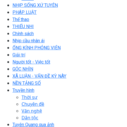
NHỊP SỐNG XỨ TUYÊN
PHÁP LUẬT
Thể thao
THIẾU NHI
Chính sách
Nhịp cầu nhân ái
ỐNG KÍNH PHÓNG VIÊN
Giải trí
Người tốt - Việc tốt
GÓC NHÌN
XÃ LUẬN - VẤN ĐỀ KỲ NÀY
NỀN TẢNG SỐ
Truyền hình
Thời sự
Chuyên đề
Văn nghệ
Dân tộc
Tuyên Quang qua ảnh