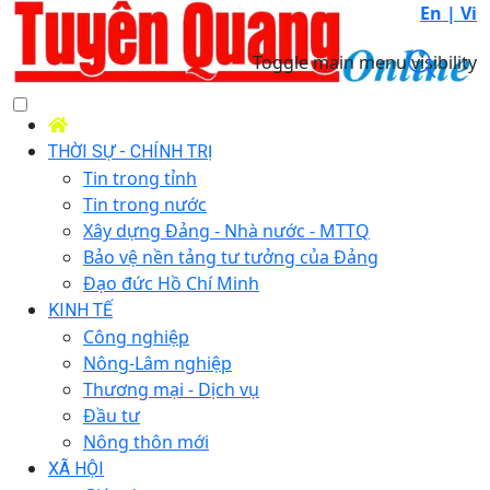
En |
Vi
Toggle main menu visibility
THỜI SỰ - CHÍNH TRỊ
Tin trong tỉnh
Tin trong nước
Xây dựng Đảng - Nhà nước - MTTQ
Bảo vệ nền tảng tư tưởng của Đảng
Đạo đức Hồ Chí Minh
KINH TẾ
Công nghiệp
Nông-Lâm nghiệp
Thương mại - Dịch vụ
Đầu tư
Nông thôn mới
XÃ HỘI