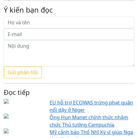
Ý kiến bạn đọc
Đọc tiếp
EU hỗ trợ ECOWAS trừng phạt quân
nổi dậy ở Niger
Ông Hun Manet chính thức nhậm
chức Thủ tướng Campuchia
Mỹ cảnh báo Thổ Nhĩ Kỳ vì giúp Nga