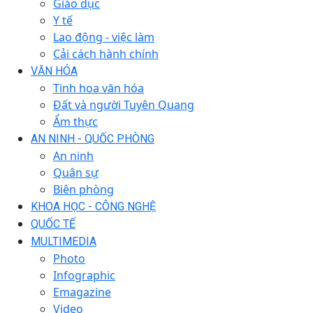
Giáo dục
Y tế
Lao động - việc làm
Cải cách hành chính
VĂN HÓA
Tinh hoa văn hóa
Đất và người Tuyên Quang
Ẩm thực
AN NINH - QUỐC PHÒNG
An ninh
Quân sự
Biên phòng
KHOA HỌC - CÔNG NGHỆ
QUỐC TẾ
MULTIMEDIA
Photo
Infographic
Emagazine
Video