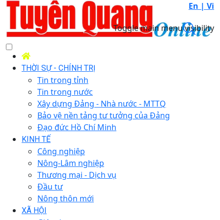
En |
Vi
Toggle main menu visibility
THỜI SỰ - CHÍNH TRỊ
Tin trong tỉnh
Tin trong nước
Xây dựng Đảng - Nhà nước - MTTQ
Bảo vệ nền tảng tư tưởng của Đảng
Đạo đức Hồ Chí Minh
KINH TẾ
Công nghiệp
Nông-Lâm nghiệp
Thương mại - Dịch vụ
Đầu tư
Nông thôn mới
XÃ HỘI