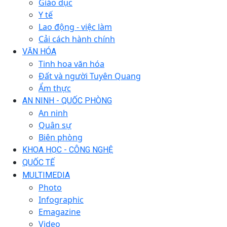
Giáo dục
Y tế
Lao động - việc làm
Cải cách hành chính
VĂN HÓA
Tinh hoa văn hóa
Đất và người Tuyên Quang
Ẩm thực
AN NINH - QUỐC PHÒNG
An ninh
Quân sự
Biên phòng
KHOA HỌC - CÔNG NGHỆ
QUỐC TẾ
MULTIMEDIA
Photo
Infographic
Emagazine
Video