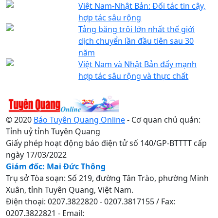
Việt Nam-Nhật Bản: Đối tác tin cậy,
hợp tác sâu rộng
Tảng băng trôi lớn nhất thế giới
dịch chuyển lần đầu tiên sau 30
năm
Việt Nam và Nhật Bản đẩy mạnh
hợp tác sâu rộng và thực chất
© 2020
Báo Tuyên Quang Online
- Cơ quan chủ quản:
Tỉnh uỷ tỉnh Tuyên Quang
Giấy phép hoạt động báo điện tử số 140/GP-BTTTT cấp
ngày 17/03/2022
Giám đốc: Mai Đức Thông
Trụ sở Tòa soạn: Số 219, đường Tân Trào, phường Minh
Xuân, tỉnh Tuyên Quang, Việt Nam.
Điện thoại: 0207.3822820 - 0207.3817155 / Fax:
0207.3822821 - Email: