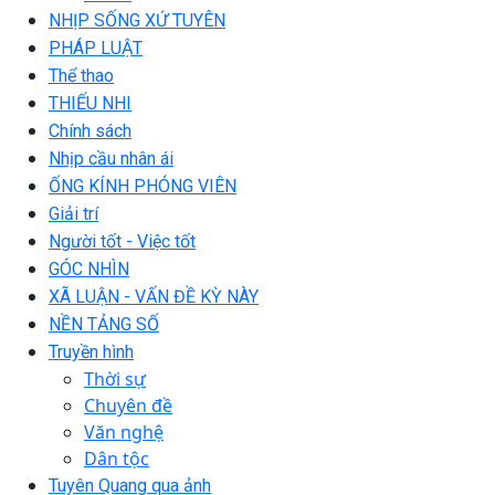
NHỊP SỐNG XỨ TUYÊN
PHÁP LUẬT
Thể thao
THIẾU NHI
Chính sách
Nhịp cầu nhân ái
ỐNG KÍNH PHÓNG VIÊN
Giải trí
Người tốt - Việc tốt
GÓC NHÌN
XÃ LUẬN - VẤN ĐỀ KỲ NÀY
NỀN TẢNG SỐ
Truyền hình
Thời sự
Chuyên đề
Văn nghệ
Dân tộc
Tuyên Quang qua ảnh