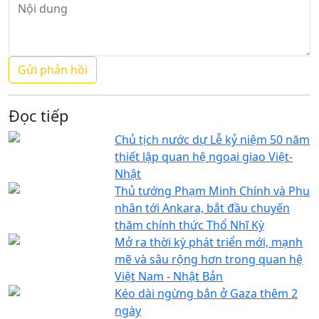
Đọc tiếp
Chủ tịch nước dự Lễ kỷ niệm 50 năm
thiết lập quan hệ ngoại giao Việt-
Nhật
Thủ tướng Phạm Minh Chính và Phu
nhân tới Ankara, bắt đầu chuyến
thăm chính thức Thổ Nhĩ Kỳ
Mở ra thời kỳ phát triển mới, mạnh
mẽ và sâu rộng hơn trong quan hệ
Việt Nam - Nhật Bản
Kéo dài ngừng bắn ở Gaza thêm 2
ngày