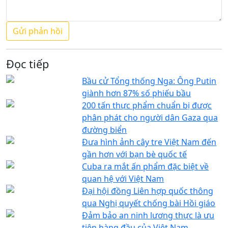
Đọc tiếp
Bầu cử Tổng thống Nga: Ông Putin
giành hơn 87% số phiếu bầu
200 tấn thực phẩm chuẩn bị được
phân phát cho người dân Gaza qua
đường biển
Đưa hình ảnh cây tre Việt Nam đến
gần hơn với bạn bè quốc tế
Cuba ra mắt ấn phẩm đặc biệt về
quan hệ với Việt Nam
Đại hội đồng Liên hợp quốc thông
qua Nghị quyết chống bài Hồi giáo
Đảm bảo an ninh lương thực là ưu
tiên hàng đầu của Việt Nam