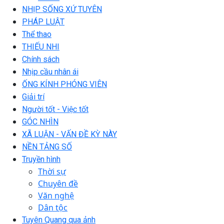
NHỊP SỐNG XỨ TUYÊN
PHÁP LUẬT
Thể thao
THIẾU NHI
Chính sách
Nhịp cầu nhân ái
ỐNG KÍNH PHÓNG VIÊN
Giải trí
Người tốt - Việc tốt
GÓC NHÌN
XÃ LUẬN - VẤN ĐỀ KỲ NÀY
NỀN TẢNG SỐ
Truyền hình
Thời sự
Chuyên đề
Văn nghệ
Dân tộc
Tuyên Quang qua ảnh