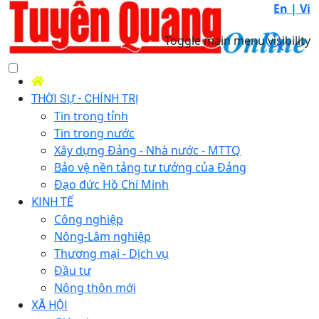
En |
Vi
Toggle main menu visibility
THỜI SỰ - CHÍNH TRỊ
Tin trong tỉnh
Tin trong nước
Xây dựng Đảng - Nhà nước - MTTQ
Bảo vệ nền tảng tư tưởng của Đảng
Đạo đức Hồ Chí Minh
KINH TẾ
Công nghiệp
Nông-Lâm nghiệp
Thương mại - Dịch vụ
Đầu tư
Nông thôn mới
XÃ HỘI