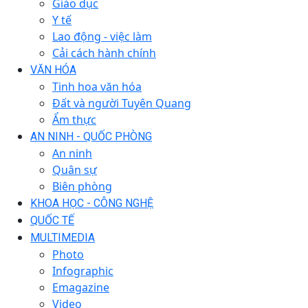
Giáo dục
Y tế
Lao động - việc làm
Cải cách hành chính
VĂN HÓA
Tinh hoa văn hóa
Đất và người Tuyên Quang
Ẩm thực
AN NINH - QUỐC PHÒNG
An ninh
Quân sự
Biên phòng
KHOA HỌC - CÔNG NGHỆ
QUỐC TẾ
MULTIMEDIA
Photo
Infographic
Emagazine
Video