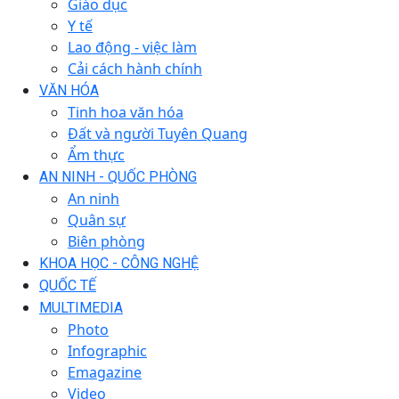
Giáo dục
Y tế
Lao động - việc làm
Cải cách hành chính
VĂN HÓA
Tinh hoa văn hóa
Đất và người Tuyên Quang
Ẩm thực
AN NINH - QUỐC PHÒNG
An ninh
Quân sự
Biên phòng
KHOA HỌC - CÔNG NGHỆ
QUỐC TẾ
MULTIMEDIA
Photo
Infographic
Emagazine
Video