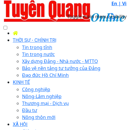
En |
Vi
Toggle main menu visibility
THỜI SỰ - CHÍNH TRỊ
Tin trong tỉnh
Tin trong nước
Xây dựng Đảng - Nhà nước - MTTQ
Bảo vệ nền tảng tư tưởng của Đảng
Đạo đức Hồ Chí Minh
KINH TẾ
Công nghiệp
Nông-Lâm nghiệp
Thương mại - Dịch vụ
Đầu tư
Nông thôn mới
XÃ HỘI