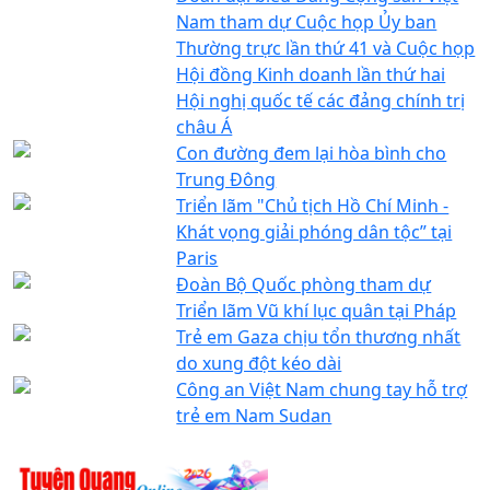
Nam tham dự Cuộc họp Ủy ban
Thường trực lần thứ 41 và Cuộc họp
Hội đồng Kinh doanh lần thứ hai
Hội nghị quốc tế các đảng chính trị
châu Á
Con đường đem lại hòa bình cho
Trung Đông
Triển lãm "Chủ tịch Hồ Chí Minh -
Khát vọng giải phóng dân tộc” tại
Paris
Đoàn Bộ Quốc phòng tham dự
Triển lãm Vũ khí lục quân tại Pháp
Trẻ em Gaza chịu tổn thương nhất
do xung đột kéo dài
Công an Việt Nam chung tay hỗ trợ
trẻ em Nam Sudan