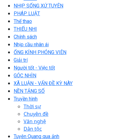
NHỊP SỐNG XỨ TUYÊN
PHÁP LUẬT
Thể thao
THIẾU NHI
Chính sách
Nhịp cầu nhân ái
ỐNG KÍNH PHÓNG VIÊN
Giải trí
Người tốt - Việc tốt
GÓC NHÌN
XÃ LUẬN - VẤN ĐỀ KỲ NÀY
NỀN TẢNG SỐ
Truyền hình
Thời sự
Chuyên đề
Văn nghệ
Dân tộc
Tuyên Quang qua ảnh