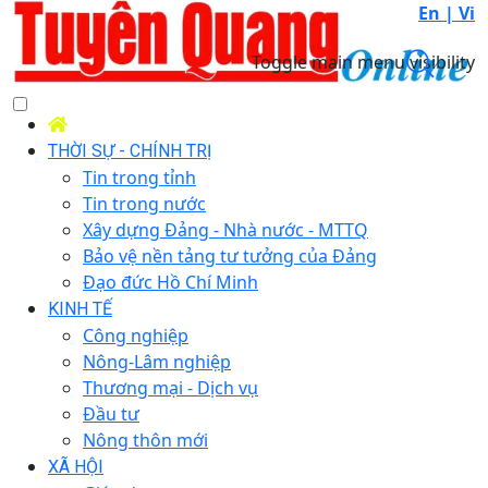
En |
Vi
Toggle main menu visibility
THỜI SỰ - CHÍNH TRỊ
Tin trong tỉnh
Tin trong nước
Xây dựng Đảng - Nhà nước - MTTQ
Bảo vệ nền tảng tư tưởng của Đảng
Đạo đức Hồ Chí Minh
KINH TẾ
Công nghiệp
Nông-Lâm nghiệp
Thương mại - Dịch vụ
Đầu tư
Nông thôn mới
XÃ HỘI