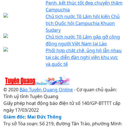
Penh, kết thúc tốt đẹp chuyến thăm
Campuchia
Chủ tịch nước Tô Lâm hội kiến Chủ
tịch Quốc hội Campuchia Khuon
Sudary
Chủ tịch nước Tô Lâm gặp gỡ cộng
đồng người Việt Nam tại Lào
Phối hợp chặt chẽ, ủng hộ lẫn nhau
tại các diễn đàn nghị viện khu vực
và quốc tế
© 2020
Báo Tuyên Quang Online
- Cơ quan chủ quản:
Tỉnh uỷ tỉnh Tuyên Quang
Giấy phép hoạt động báo điện tử số 140/GP-BTTTT cấp
ngày 17/03/2022
Giám đốc: Mai Đức Thông
Trụ sở Tòa soạn: Số 219, đường Tân Trào, phường Minh