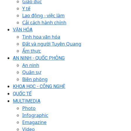
Giáo dục
Y tế
Lao động - việc làm
Cải cách hành chính
VĂN HÓA
Tinh hoa văn hóa
Đất và người Tuyên Quang
Ẩm thực
AN NINH - QUỐC PHÒNG
An ninh
Quân sự
Biên phòng
KHOA HỌC - CÔNG NGHỆ
QUỐC TẾ
MULTIMEDIA
Photo
Infographic
Emagazine
Video