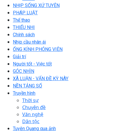
NHỊP SỐNG XỨ TUYÊN
PHÁP LUẬT
Thể thao
THIẾU NHI
Chính sách
Nhịp cầu nhân ái
ỐNG KÍNH PHÓNG VIÊN
Giải trí
Người tốt - Việc tốt
GÓC NHÌN
XÃ LUẬN - VẤN ĐỀ KỲ NÀY
NỀN TẢNG SỐ
Truyền hình
Thời sự
Chuyên đề
Văn nghệ
Dân tộc
Tuyên Quang qua ảnh