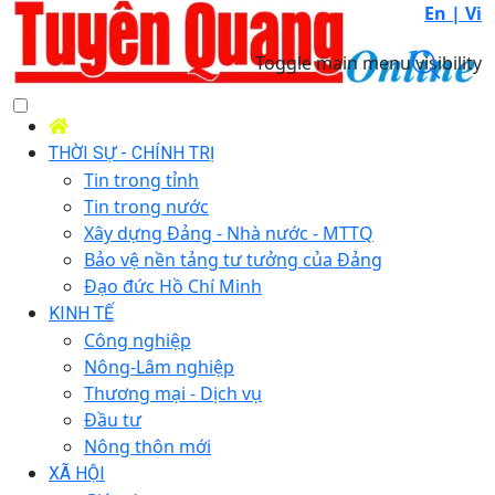
En |
Vi
Toggle main menu visibility
THỜI SỰ - CHÍNH TRỊ
Tin trong tỉnh
Tin trong nước
Xây dựng Đảng - Nhà nước - MTTQ
Bảo vệ nền tảng tư tưởng của Đảng
Đạo đức Hồ Chí Minh
KINH TẾ
Công nghiệp
Nông-Lâm nghiệp
Thương mại - Dịch vụ
Đầu tư
Nông thôn mới
XÃ HỘI