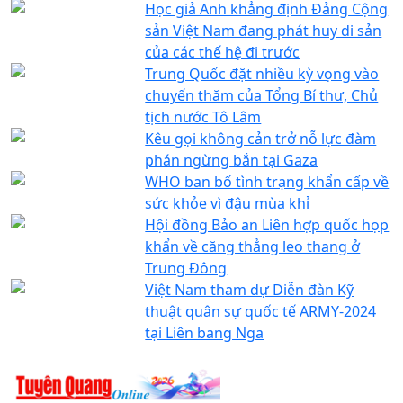
Học giả Anh khẳng định Đảng Cộng
sản Việt Nam đang phát huy di sản
của các thế hệ đi trước
Trung Quốc đặt nhiều kỳ vọng vào
chuyến thăm của Tổng Bí thư, Chủ
tịch nước Tô Lâm
Kêu gọi không cản trở nỗ lực đàm
phán ngừng bắn tại Gaza
WHO ban bố tình trạng khẩn cấp về
sức khỏe vì đậu mùa khỉ
Hội đồng Bảo an Liên hợp quốc họp
khẩn về căng thẳng leo thang ở
Trung Đông
Việt Nam tham dự Diễn đàn Kỹ
thuật quân sự quốc tế ARMY-2024
tại Liên bang Nga