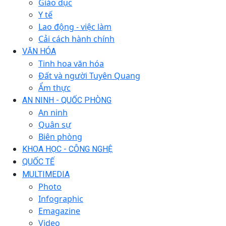
Giáo dục
Y tế
Lao động - việc làm
Cải cách hành chính
VĂN HÓA
Tinh hoa văn hóa
Đất và người Tuyên Quang
Ẩm thực
AN NINH - QUỐC PHÒNG
An ninh
Quân sự
Biên phòng
KHOA HỌC - CÔNG NGHỆ
QUỐC TẾ
MULTIMEDIA
Photo
Infographic
Emagazine
Video