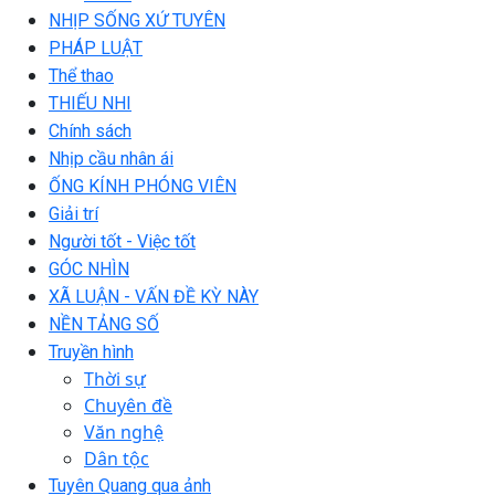
NHỊP SỐNG XỨ TUYÊN
PHÁP LUẬT
Thể thao
THIẾU NHI
Chính sách
Nhịp cầu nhân ái
ỐNG KÍNH PHÓNG VIÊN
Giải trí
Người tốt - Việc tốt
GÓC NHÌN
XÃ LUẬN - VẤN ĐỀ KỲ NÀY
NỀN TẢNG SỐ
Truyền hình
Thời sự
Chuyên đề
Văn nghệ
Dân tộc
Tuyên Quang qua ảnh