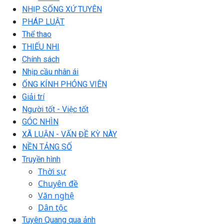
NHỊP SỐNG XỨ TUYÊN
PHÁP LUẬT
Thể thao
THIẾU NHI
Chính sách
Nhịp cầu nhân ái
ỐNG KÍNH PHÓNG VIÊN
Giải trí
Người tốt - Việc tốt
GÓC NHÌN
XÃ LUẬN - VẤN ĐỀ KỲ NÀY
NỀN TẢNG SỐ
Truyền hình
Thời sự
Chuyên đề
Văn nghệ
Dân tộc
Tuyên Quang qua ảnh