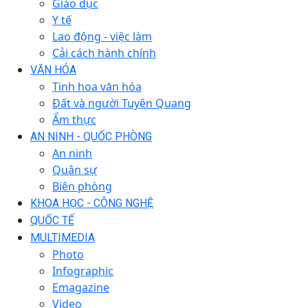
Giáo dục
Y tế
Lao động - việc làm
Cải cách hành chính
VĂN HÓA
Tinh hoa văn hóa
Đất và người Tuyên Quang
Ẩm thực
AN NINH - QUỐC PHÒNG
An ninh
Quân sự
Biên phòng
KHOA HỌC - CÔNG NGHỆ
QUỐC TẾ
MULTIMEDIA
Photo
Infographic
Emagazine
Video