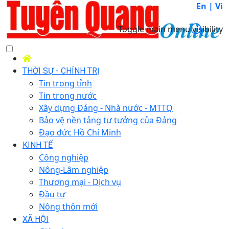
En |
Vi
Toggle main menu visibility
THỜI SỰ - CHÍNH TRỊ
Tin trong tỉnh
Tin trong nước
Xây dựng Đảng - Nhà nước - MTTQ
Bảo vệ nền tảng tư tưởng của Đảng
Đạo đức Hồ Chí Minh
KINH TẾ
Công nghiệp
Nông-Lâm nghiệp
Thương mại - Dịch vụ
Đầu tư
Nông thôn mới
XÃ HỘI