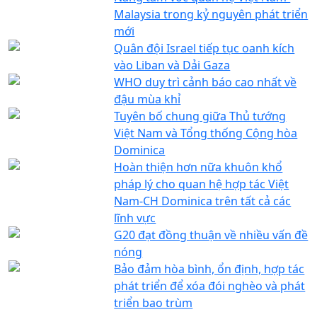
Malaysia trong kỷ nguyên phát triển
mới
Quân đội Israel tiếp tục oanh kích
vào Liban và Dải Gaza
WHO duy trì cảnh báo cao nhất về
đậu mùa khỉ
Tuyên bố chung giữa Thủ tướng
Việt Nam và Tổng thống Cộng hòa
Dominica
Hoàn thiện hơn nữa khuôn khổ
pháp lý cho quan hệ hợp tác Việt
Nam-CH Dominica trên tất cả các
lĩnh vực
G20 đạt đồng thuận về nhiều vấn đề
nóng
Bảo đảm hòa bình, ổn định, hợp tác
phát triển để xóa đói nghèo và phát
triển bao trùm