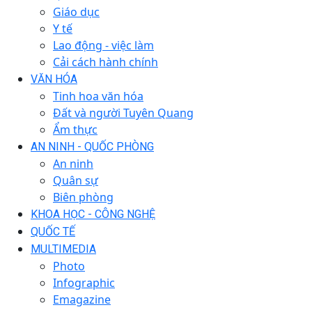
Giáo dục
Y tế
Lao động - việc làm
Cải cách hành chính
VĂN HÓA
Tinh hoa văn hóa
Đất và người Tuyên Quang
Ẩm thực
AN NINH - QUỐC PHÒNG
An ninh
Quân sự
Biên phòng
KHOA HỌC - CÔNG NGHỆ
QUỐC TẾ
MULTIMEDIA
Photo
Infographic
Emagazine