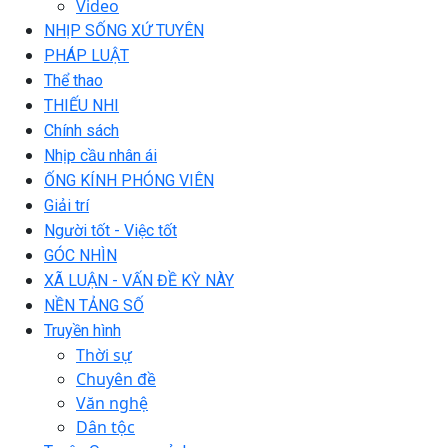
Video
NHỊP SỐNG XỨ TUYÊN
PHÁP LUẬT
Thể thao
THIẾU NHI
Chính sách
Nhịp cầu nhân ái
ỐNG KÍNH PHÓNG VIÊN
Giải trí
Người tốt - Việc tốt
GÓC NHÌN
XÃ LUẬN - VẤN ĐỀ KỲ NÀY
NỀN TẢNG SỐ
Truyền hình
Thời sự
Chuyên đề
Văn nghệ
Dân tộc