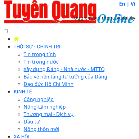
En |
Vi
Toggle main menu visibility
THỜI SỰ - CHÍNH TRỊ
Tin trong tỉnh
Tin trong nước
Xây dựng Đảng - Nhà nước - MTTQ
Bảo vệ nền tảng tư tưởng của Đảng
Đạo đức Hồ Chí Minh
KINH TẾ
Công nghiệp
Nông-Lâm nghiệp
Thương mại - Dịch vụ
Đầu tư
Nông thôn mới
XÃ HỘI