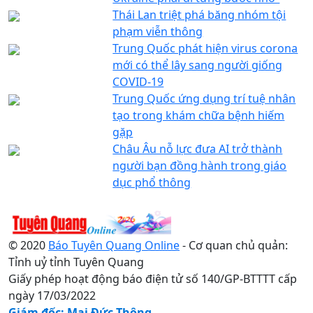
Thái Lan triệt phá băng nhóm tội
phạm viễn thông
Trung Quốc phát hiện virus corona
mới có thể lây sang người giống
COVID-19
Trung Quốc ứng dụng trí tuệ nhân
tạo trong khám chữa bệnh hiếm
gặp
Châu Âu nỗ lực đưa AI trở thành
người bạn đồng hành trong giáo
dục phổ thông
© 2020
Báo Tuyên Quang Online
- Cơ quan chủ quản:
Tỉnh uỷ tỉnh Tuyên Quang
Giấy phép hoạt động báo điện tử số 140/GP-BTTTT cấp
ngày 17/03/2022
Giám đốc: Mai Đức Thông