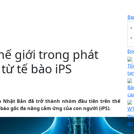
Bạ
hế giới trong phát
Đọc
từ tế bào iPS
Tổ
tạ
Bá
ca
 Nhật Bản đã trở thành nhóm đầu tiên trên thế
ế bào gốc đa năng cảm ứng của con người (iPS).
WT
th
do