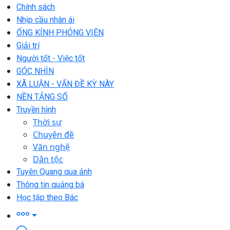
Chính sách
Nhịp cầu nhân ái
ỐNG KÍNH PHÓNG VIÊN
Giải trí
Người tốt - Việc tốt
GÓC NHÌN
XÃ LUẬN - VẤN ĐỀ KỲ NÀY
NỀN TẢNG SỐ
Truyền hình
Thời sự
Chuyên đề
Văn nghệ
Dân tộc
Tuyên Quang qua ảnh
Thông tin quảng bá
Học tập theo Bác