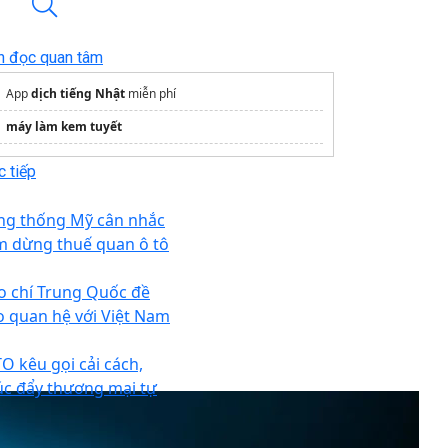
n đọc quan tâm
App
dịch tiếng Nhật
miễn phí
máy làm kem tuyết
 tiếp
ng thống Mỹ cân nhắc
m dừng thuế quan ô tô
o chí Trung Quốc đề
o quan hệ với Việt Nam
O kêu gọi cải cách,
úc đẩy thương mại tự