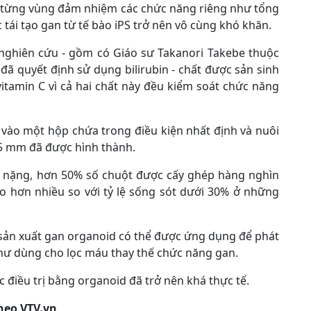
ới từng vùng đảm nhiệm các chức năng riêng như tổng
 tái tạo gan từ tế bào iPS trở nên vô cùng khó khăn.
 nghiên cứu - gồm có Giáo sư Takanori Takebe thuộc
đã quyết định sử dụng bilirubin - chất được sản sinh
vitamin C vì cả hai chất này đều kiểm soát chức năng
a vào một hộp chứa trong điều kiện nhất định và nuôi
,5 mm đã được hình thành.
an nặng, hơn 50% số chuột được cấy ghép hàng nghìn
o hơn nhiều so với tỷ lệ sống sót dưới 30% ở những
ản xuất gan organoid có thể được ứng dụng để phát
 như dùng cho lọc máu thay thế chức năng gan.
ệc điều trị bằng organoid đã trở nên khá thực tế.
heo VTV.vn