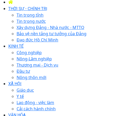
THỜI SỰ - CHÍNH TRỊ
Tin trong tỉnh
Tin trong nước
Xây dựng Đảng - Nhà nước - MTTQ
Bảo vệ nền tảng tư tưởng của Đảng
Đạo đức Hồ Chí Minh
KINH TẾ
Công nghiệp
Nông-Lâm nghiệp
Thương mại - Dịch vụ
Đầu tư
Nông thôn mới
XÃ HỘI
Giáo dục
Y tế
Lao động - việc làm
Cải cách hành chính
VĂN HÓA