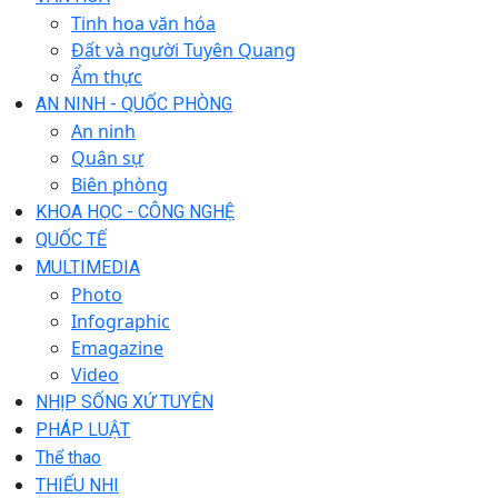
Tinh hoa văn hóa
Đất và người Tuyên Quang
Ẩm thực
AN NINH - QUỐC PHÒNG
An ninh
Quân sự
Biên phòng
KHOA HỌC - CÔNG NGHỆ
QUỐC TẾ
MULTIMEDIA
Photo
Infographic
Emagazine
Video
NHỊP SỐNG XỨ TUYÊN
PHÁP LUẬT
Thể thao
THIẾU NHI