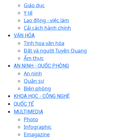
Giáo dục
Y tế
Lao động - việc làm
Cải cách hành chính
VĂN HÓA
Tinh hoa văn hóa
Đất và người Tuyên Quang
Ẩm thực
AN NINH - QUỐC PHÒNG
An ninh
Quân sự
Biên phòng
KHOA HỌC - CÔNG NGHỆ
QUỐC TẾ
MULTIMEDIA
Photo
Infographic
Emagazine