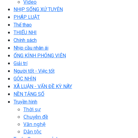
Video
NHỊP SỐNG XỨ TUYÊN
PHÁP LUẬT
Thể thao
THIẾU NHI
Chính sách
Nhịp cầu nhân ái
ỐNG KÍNH PHÓNG VIÊN
Giải trí
Người tốt - Việc tốt
GÓC NHÌN
XÃ LUẬN - VẤN ĐỀ KỲ NÀY
NỀN TẢNG SỐ
Truyền hình
Thời sự
Chuyên đề
Văn nghệ
Dân tộc