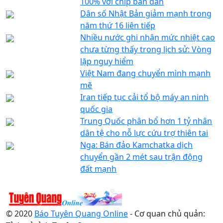
100% với chip bán dẫn
Dân số Nhật Bản giảm mạnh trong
năm thứ 16 liên tiếp
Nhiều nước ghi nhận mức nhiệt cao
chưa từng thấy trong lịch sử: Vòng
lặp nguy hiểm
Việt Nam đang chuyển mình mạnh
mẽ
Iran tiếp tục cải tổ bộ máy an ninh
quốc gia
Trung Quốc phân bổ hơn 1 tỷ nhân
dân tệ cho nỗ lực cứu trợ thiên tai
Nga: Bán đảo Kamchatka dịch
chuyển gần 2 mét sau trận động
đất mạnh
© 2020
Báo Tuyên Quang Online
- Cơ quan chủ quản: