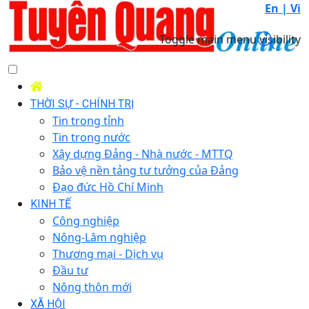
En |
Vi
Toggle main menu visibility
THỜI SỰ - CHÍNH TRỊ
Tin trong tỉnh
Tin trong nước
Xây dựng Đảng - Nhà nước - MTTQ
Bảo vệ nền tảng tư tưởng của Đảng
Đạo đức Hồ Chí Minh
KINH TẾ
Công nghiệp
Nông-Lâm nghiệp
Thương mại - Dịch vụ
Đầu tư
Nông thôn mới
XÃ HỘI