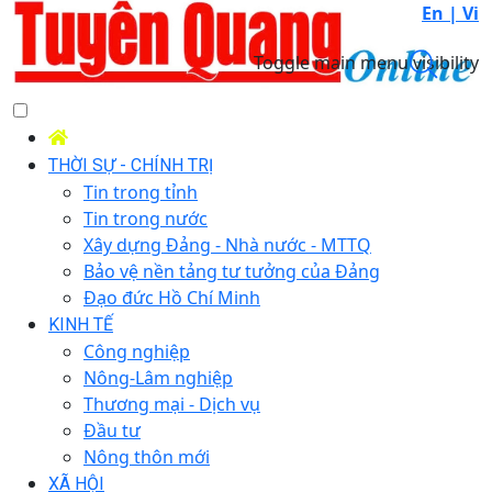
En |
Vi
Toggle main menu visibility
THỜI SỰ - CHÍNH TRỊ
Tin trong tỉnh
Tin trong nước
Xây dựng Đảng - Nhà nước - MTTQ
Bảo vệ nền tảng tư tưởng của Đảng
Đạo đức Hồ Chí Minh
KINH TẾ
Công nghiệp
Nông-Lâm nghiệp
Thương mại - Dịch vụ
Đầu tư
Nông thôn mới
XÃ HỘI