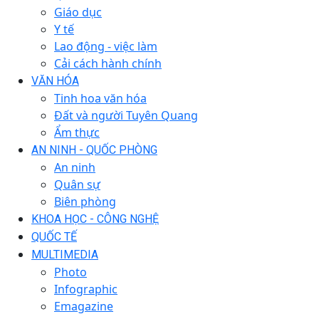
Giáo dục
Y tế
Lao động - việc làm
Cải cách hành chính
VĂN HÓA
Tinh hoa văn hóa
Đất và người Tuyên Quang
Ẩm thực
AN NINH - QUỐC PHÒNG
An ninh
Quân sự
Biên phòng
KHOA HỌC - CÔNG NGHỆ
QUỐC TẾ
MULTIMEDIA
Photo
Infographic
Emagazine