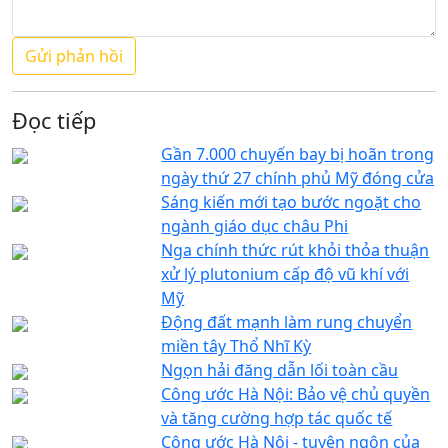
Đọc tiếp
Gần 7.000 chuyến bay bị hoãn trong
ngày thứ 27 chính phủ Mỹ đóng cửa
Sáng kiến mới tạo bước ngoặt cho
ngành giáo dục châu Phi
Nga chính thức rút khỏi thỏa thuận
xử lý plutonium cấp độ vũ khí với
Mỹ
Động đất mạnh làm rung chuyển
miền tây Thổ Nhĩ Kỳ
Ngọn hải đăng dẫn lối toàn cầu
Công ước Hà Nội: Bảo vệ chủ quyền
và tăng cường hợp tác quốc tế
Công ước Hà Nội - tuyên ngôn của