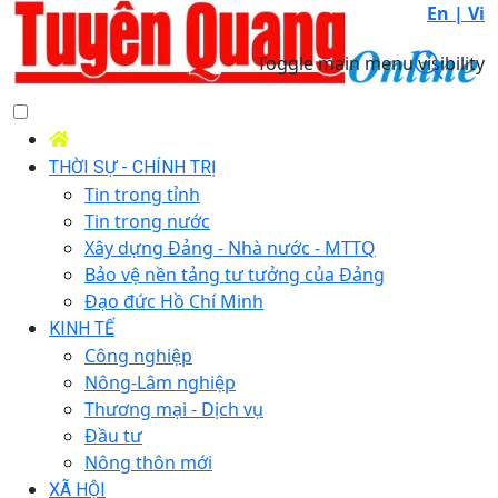
En |
Vi
Toggle main menu visibility
THỜI SỰ - CHÍNH TRỊ
Tin trong tỉnh
Tin trong nước
Xây dựng Đảng - Nhà nước - MTTQ
Bảo vệ nền tảng tư tưởng của Đảng
Đạo đức Hồ Chí Minh
KINH TẾ
Công nghiệp
Nông-Lâm nghiệp
Thương mại - Dịch vụ
Đầu tư
Nông thôn mới
XÃ HỘI