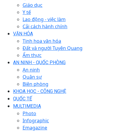
Giáo dục
Y tế
Lao động - việc làm
Cải cách hành chính
VĂN HÓA
Tinh hoa văn hóa
Đất và người Tuyên Quang
Ẩm thực
AN NINH - QUỐC PHÒNG
An ninh
Quân sự
Biên phòng
KHOA HỌC - CÔNG NGHỆ
QUỐC TẾ
MULTIMEDIA
Photo
Infographic
Emagazine