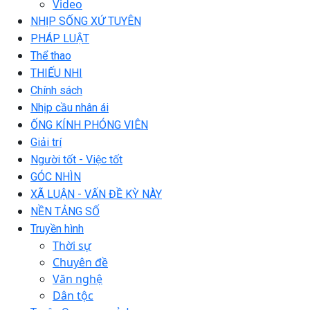
Video
NHỊP SỐNG XỨ TUYÊN
PHÁP LUẬT
Thể thao
THIẾU NHI
Chính sách
Nhịp cầu nhân ái
ỐNG KÍNH PHÓNG VIÊN
Giải trí
Người tốt - Việc tốt
GÓC NHÌN
XÃ LUẬN - VẤN ĐỀ KỲ NÀY
NỀN TẢNG SỐ
Truyền hình
Thời sự
Chuyên đề
Văn nghệ
Dân tộc