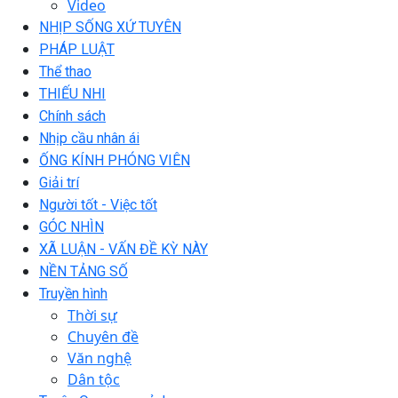
Video
NHỊP SỐNG XỨ TUYÊN
PHÁP LUẬT
Thể thao
THIẾU NHI
Chính sách
Nhịp cầu nhân ái
ỐNG KÍNH PHÓNG VIÊN
Giải trí
Người tốt - Việc tốt
GÓC NHÌN
XÃ LUẬN - VẤN ĐỀ KỲ NÀY
NỀN TẢNG SỐ
Truyền hình
Thời sự
Chuyên đề
Văn nghệ
Dân tộc