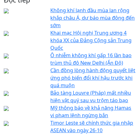
Không khí lạnh đầu mùa lan rộng
khắp châu Á, dự báo mùa đông đến
sớm
Khai mạc Hội nghị Trung ương 4
khóa XX của Đảng Cộng sản Trung
Quốc
Ô nhiễm không khí gấp 16 lần bao
trùm thủ đô New Delhi (Ấn Độ)
Cần đồng lòng hành động quyết liệt
ứng phó biến đổi khí hậu trước khi
quá muộn
Bảo tàng Louvre (Pháp) mất nhiều
hiện vật quý sau vụ trộm táo bạo
Mỹ thông báo về khả năng Hamas
vi phạm lệnh ngừng bắn
Timor Leste sẽ chính thức gia nhập
ASEAN vào ngày 26-10