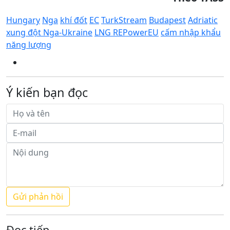
Hungary
Nga
khí đốt
EC
TurkStream
Budapest
Adriatic
xung đột Nga-Ukraine
LNG REPowerEU
cấm nhập khẩu
năng lượng
Ý kiến bạn đọc
Đọc tiếp