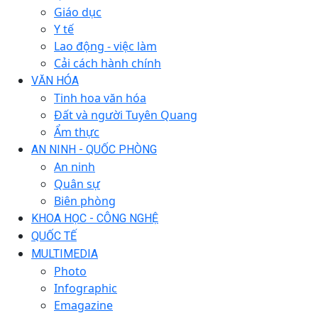
Giáo dục
Y tế
Lao động - việc làm
Cải cách hành chính
VĂN HÓA
Tinh hoa văn hóa
Đất và người Tuyên Quang
Ẩm thực
AN NINH - QUỐC PHÒNG
An ninh
Quân sự
Biên phòng
KHOA HỌC - CÔNG NGHỆ
QUỐC TẾ
MULTIMEDIA
Photo
Infographic
Emagazine