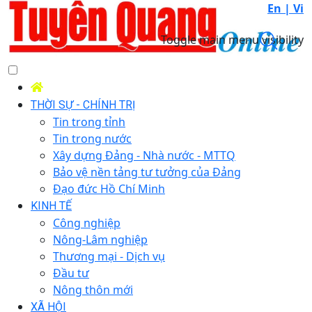
En |
Vi
Toggle main menu visibility
THỜI SỰ - CHÍNH TRỊ
Tin trong tỉnh
Tin trong nước
Xây dựng Đảng - Nhà nước - MTTQ
Bảo vệ nền tảng tư tưởng của Đảng
Đạo đức Hồ Chí Minh
KINH TẾ
Công nghiệp
Nông-Lâm nghiệp
Thương mại - Dịch vụ
Đầu tư
Nông thôn mới
XÃ HỘI