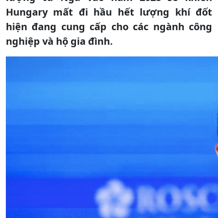
Hungary mất đi hầu hết lượng khí đốt
hiện đang cung cấp cho các ngành công
nghiệp và hộ gia đình.