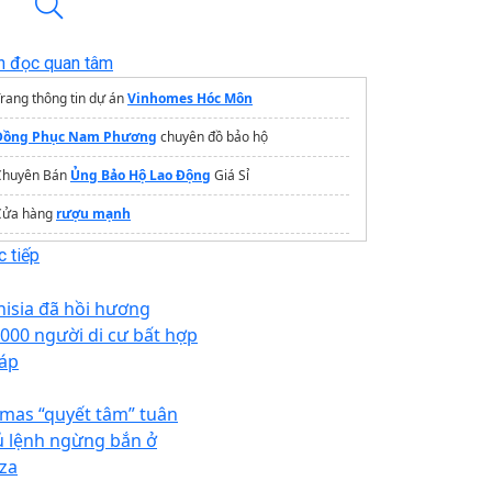
n đọc quan tâm
rang thông tin dự án
Vinhomes Hóc Môn
Đồng Phục Nam Phương
chuyên đồ bảo hộ
Chuyên Bán
Ủng Bảo Hộ Lao Động
Giá Sỉ
Cửa hàng
rượu mạnh
Hotel Majestic Saigon
 tiếp
nisia đã hồi hương
.000 người di cư bất hợp
áp
mas “quyết tâm” tuân
ủ lệnh ngừng bắn ở
za