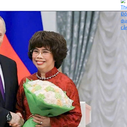
Th
Đô
dụ
cả