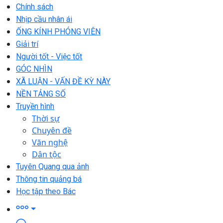
Chính sách
Nhịp cầu nhân ái
ỐNG KÍNH PHÓNG VIÊN
Giải trí
Người tốt - Việc tốt
GÓC NHÌN
XÃ LUẬN - VẤN ĐỀ KỲ NÀY
NỀN TẢNG SỐ
Truyền hình
Thời sự
Chuyên đề
Văn nghệ
Dân tộc
Tuyên Quang qua ảnh
Thông tin quảng bá
Học tập theo Bác