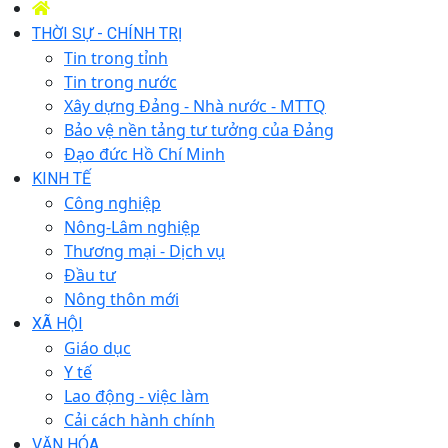
THỜI SỰ - CHÍNH TRỊ
Tin trong tỉnh
Tin trong nước
Xây dựng Đảng - Nhà nước - MTTQ
Bảo vệ nền tảng tư tưởng của Đảng
Đạo đức Hồ Chí Minh
KINH TẾ
Công nghiệp
Nông-Lâm nghiệp
Thương mại - Dịch vụ
Đầu tư
Nông thôn mới
XÃ HỘI
Giáo dục
Y tế
Lao động - việc làm
Cải cách hành chính
VĂN HÓA