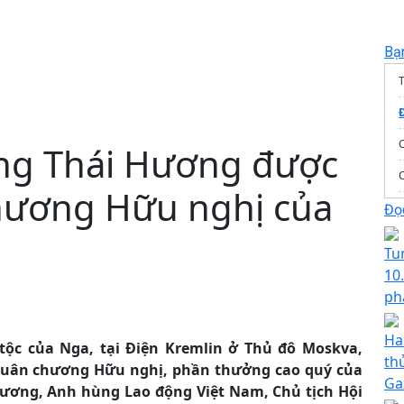
Bạ
T
ng Thái Hương được
hương Hữu nghị của
Đọc
Tu
10
ph
Ha
ộc của Nga, tại Điện Kremlin ở Thủ đô Moskva,
th
 Huân chương Hữu nghị, phần thưởng cao quý của
Ga
ương, Anh hùng Lao động Việt Nam, Chủ tịch Hội