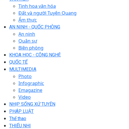
Tinh hoa văn hóa
Đất và người Tuyên Quang
Ẩm thực
AN NINH - QUỐC PHÒNG
An ninh
Quân sự
Biên phòng
KHOA HỌC - CÔNG NGHỆ
QUỐC TẾ
MULTIMEDIA
Photo
Infographic
Emagazine
Video
NHỊP SỐNG XỨ TUYÊN
PHÁP LUẬT
Thể thao
THIẾU NHI