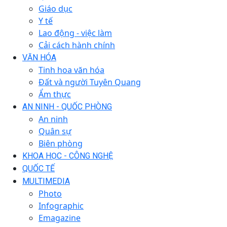
Giáo dục
Y tế
Lao động - việc làm
Cải cách hành chính
VĂN HÓA
Tinh hoa văn hóa
Đất và người Tuyên Quang
Ẩm thực
AN NINH - QUỐC PHÒNG
An ninh
Quân sự
Biên phòng
KHOA HỌC - CÔNG NGHỆ
QUỐC TẾ
MULTIMEDIA
Photo
Infographic
Emagazine