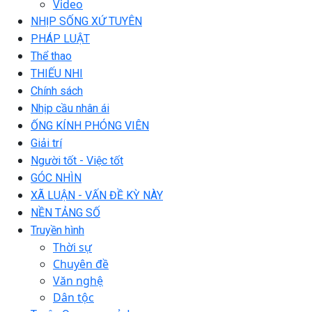
Video
NHỊP SỐNG XỨ TUYÊN
PHÁP LUẬT
Thể thao
THIẾU NHI
Chính sách
Nhịp cầu nhân ái
ỐNG KÍNH PHÓNG VIÊN
Giải trí
Người tốt - Việc tốt
GÓC NHÌN
XÃ LUẬN - VẤN ĐỀ KỲ NÀY
NỀN TẢNG SỐ
Truyền hình
Thời sự
Chuyên đề
Văn nghệ
Dân tộc