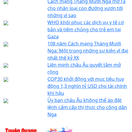
Cách mạng Tháng Mười Nga mở ra
cho nhân loại con đường vươn tới
những vì sao
WHO khôi phục các dịch vụ y tế cơ
bản và tiêm chủng cho trẻ em tại
Gaza
108 năm Cách mạng Tháng Mười
Nga: Một trong những sự kiện vĩ đại
nhất thế kỷ XX
Liên minh châu Âu quyết tâm mở
rộng
COP30 khởi động với mục tiêu huy
động 1,3 nghìn tỷ USD cho tài chính
khí hậu
Ủy ban châu Âu không thể áp đặt
lệnh cấm cấp thị thực cho công dân
Nga