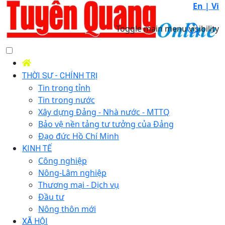
En |
Vi
Toggle main menu visibility
THỜI SỰ - CHÍNH TRỊ
Tin trong tỉnh
Tin trong nước
Xây dựng Đảng - Nhà nước - MTTQ
Bảo vệ nền tảng tư tưởng của Đảng
Đạo đức Hồ Chí Minh
KINH TẾ
Công nghiệp
Nông-Lâm nghiệp
Thương mại - Dịch vụ
Đầu tư
Nông thôn mới
XÃ HỘI