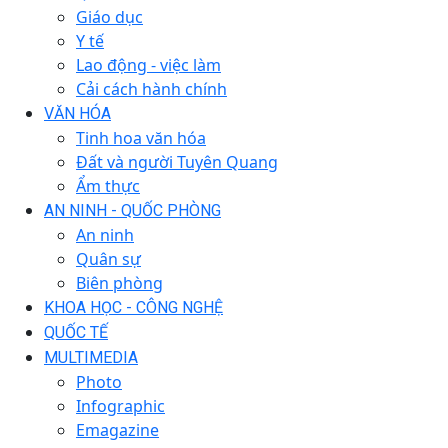
Giáo dục
Y tế
Lao động - việc làm
Cải cách hành chính
VĂN HÓA
Tinh hoa văn hóa
Đất và người Tuyên Quang
Ẩm thực
AN NINH - QUỐC PHÒNG
An ninh
Quân sự
Biên phòng
KHOA HỌC - CÔNG NGHỆ
QUỐC TẾ
MULTIMEDIA
Photo
Infographic
Emagazine