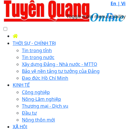
En |
Vi
Toggle main menu visibility
THỜI SỰ - CHÍNH TRỊ
Tin trong tỉnh
Tin trong nước
Xây dựng Đảng - Nhà nước - MTTQ
Bảo vệ nền tảng tư tưởng của Đảng
Đạo đức Hồ Chí Minh
KINH TẾ
Công nghiệp
Nông-Lâm nghiệp
Thương mại - Dịch vụ
Đầu tư
Nông thôn mới
XÃ HỘI