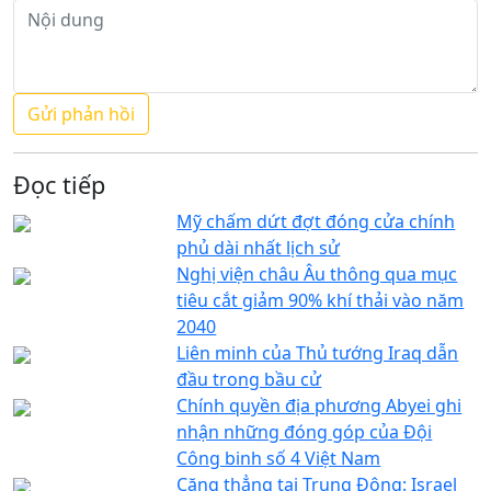
Đọc tiếp
Mỹ chấm dứt đợt đóng cửa chính
phủ dài nhất lịch sử
Nghị viện châu Âu thông qua mục
tiêu cắt giảm 90% khí thải vào năm
2040
Liên minh của Thủ tướng Iraq dẫn
đầu trong bầu cử
Chính quyền địa phương Abyei ghi
nhận những đóng góp của Đội
Công binh số 4 Việt Nam
Căng thẳng tại Trung Đông: Israel