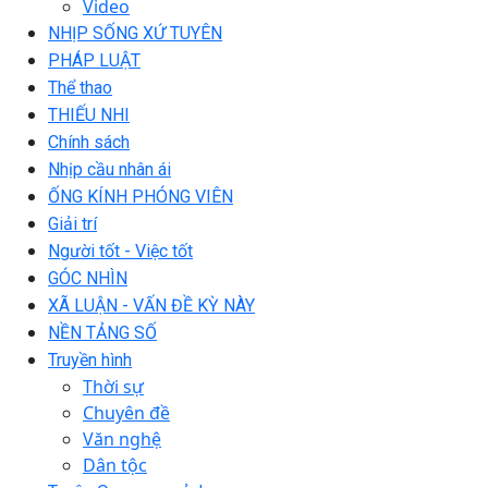
Video
NHỊP SỐNG XỨ TUYÊN
PHÁP LUẬT
Thể thao
THIẾU NHI
Chính sách
Nhịp cầu nhân ái
ỐNG KÍNH PHÓNG VIÊN
Giải trí
Người tốt - Việc tốt
GÓC NHÌN
XÃ LUẬN - VẤN ĐỀ KỲ NÀY
NỀN TẢNG SỐ
Truyền hình
Thời sự
Chuyên đề
Văn nghệ
Dân tộc