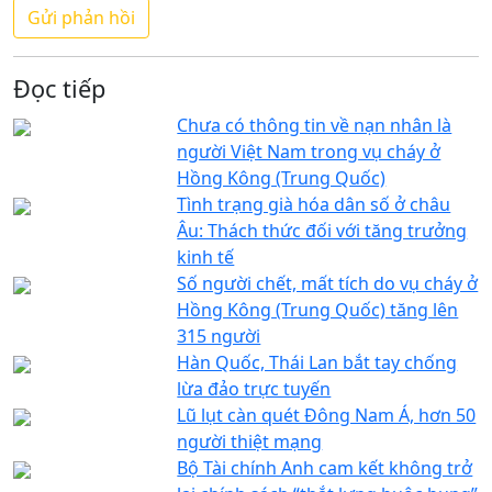
Đọc tiếp
Chưa có thông tin về nạn nhân là
người Việt Nam trong vụ cháy ở
Hồng Kông (Trung Quốc)
Tình trạng già hóa dân số ở châu
Âu: Thách thức đối với tăng trưởng
kinh tế
Số người chết, mất tích do vụ cháy ở
Hồng Kông (Trung Quốc) tăng lên
315 người
Hàn Quốc, Thái Lan bắt tay chống
lừa đảo trực tuyến
Lũ lụt càn quét Đông Nam Á, hơn 50
người thiệt mạng
Bộ Tài chính Anh cam kết không trở