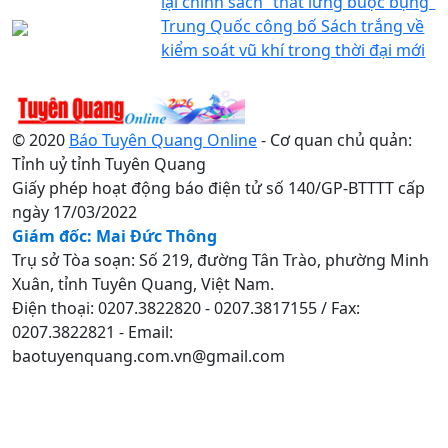
lại chính sách “thắt lưng buộc bụng”
Trung Quốc công bố Sách trắng về
kiểm soát vũ khí trong thời đại mới
© 2020
Báo Tuyên Quang Online
- Cơ quan chủ quản:
Tỉnh uỷ tỉnh Tuyên Quang
Giấy phép hoạt động báo điện tử số 140/GP-BTTTT cấp
ngày 17/03/2022
Giám đốc: Mai Đức Thông
Trụ sở Tòa soạn: Số 219, đường Tân Trào, phường Minh
Xuân, tỉnh Tuyên Quang, Việt Nam.
Điện thoại: 0207.3822820 - 0207.3817155 / Fax:
0207.3822821 - Email:
baotuyenquang.com.vn@gmail.com