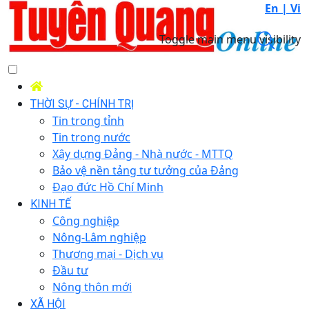
En |
Vi
Toggle main menu visibility
THỜI SỰ - CHÍNH TRỊ
Tin trong tỉnh
Tin trong nước
Xây dựng Đảng - Nhà nước - MTTQ
Bảo vệ nền tảng tư tưởng của Đảng
Đạo đức Hồ Chí Minh
KINH TẾ
Công nghiệp
Nông-Lâm nghiệp
Thương mại - Dịch vụ
Đầu tư
Nông thôn mới
XÃ HỘI