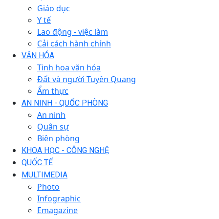
Giáo dục
Y tế
Lao động - việc làm
Cải cách hành chính
VĂN HÓA
Tinh hoa văn hóa
Đất và người Tuyên Quang
Ẩm thực
AN NINH - QUỐC PHÒNG
An ninh
Quân sự
Biên phòng
KHOA HỌC - CÔNG NGHỆ
QUỐC TẾ
MULTIMEDIA
Photo
Infographic
Emagazine