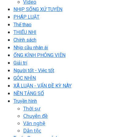
Video
NHỊP SỐNG XỨ TUYÊN
PHÁP LUẬT
Thể thao
THIẾU NHI
Chính sách
Nhịp cầu nhân ái
ỐNG KÍNH PHÓNG VIÊN
Giải trí
Người tốt - Việc tốt
GÓC NHÌN
XÃ LUẬN - VẤN ĐỀ KỲ NÀY
NỀN TẢNG SỐ
Truyền hình
Thời sự
Chuyên đề
Văn nghệ
Dân tộc