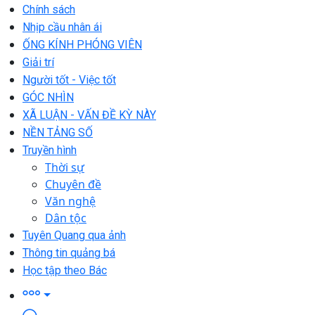
Chính sách
Nhịp cầu nhân ái
ỐNG KÍNH PHÓNG VIÊN
Giải trí
Người tốt - Việc tốt
GÓC NHÌN
XÃ LUẬN - VẤN ĐỀ KỲ NÀY
NỀN TẢNG SỐ
Truyền hình
Thời sự
Chuyên đề
Văn nghệ
Dân tộc
Tuyên Quang qua ảnh
Thông tin quảng bá
Học tập theo Bác