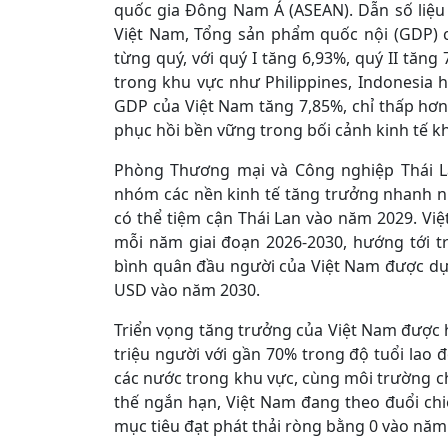
quốc gia Đông Nam Á (ASEAN). Dẫn số liệu
Việt Nam, Tổng sản phẩm quốc nội (GDP) 
từng quý, với quý I tăng 6,93%, quý II tăng 
trong khu vực như Philippines, Indonesia 
GDP của Việt Nam tăng 7,85%, chỉ thấp hơ
phục hồi bền vững trong bối cảnh kinh tế kh
Phòng Thương mại và Công nghiệp Thái La
nhóm các nền kinh tế tăng trưởng nhanh n
có thể tiệm cận Thái Lan vào năm 2029. V
mỗi năm giai đoạn 2026-2030, hướng tới 
bình quân đầu người của Việt Nam được dự
USD vào năm 2030.
Triển vọng tăng trưởng của Việt Nam được h
triệu người với gần 70% trong độ tuổi lao đ
các nước trong khu vực, cùng môi trường chín
thế ngắn hạn, Việt Nam đang theo đuổi chi
mục tiêu đạt phát thải ròng bằng 0 vào năm