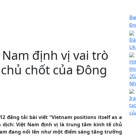
Bạ
Đọc
Đà
Uk
 Nam định vị vai trò
Hơ
 chủ chốt của Đông
th
20
Nh
Ir
tạ
củ
2 đăng tải bài viết “Vietnam positions itself as a
dịch: Việt Nam định vị là trung tâm kinh tế chủ
Nam đang nổi lên như một điểm sáng tăng trưởng