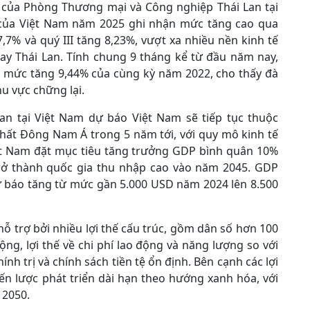
 của Phòng Thương mại và Công nghiệp Thái Lan tại
của Việt Nam năm 2025 ghi nhận mức tăng cao qua
7,7% và quý III tăng 8,23%, vượt xa nhiều nền kinh tế
hay Thái Lan. Tính chung 9 tháng kể từ đầu năm nay,
n mức tăng 9,44% của cùng kỳ năm 2022, cho thấy đà
u vực chững lại.
n tại Việt Nam dự báo Việt Nam sẽ tiếp tục thuộc
hất Đông Nam Á trong 5 năm tới, với quy mô kinh tế
iệt Nam đặt mục tiêu tăng trưởng GDP bình quân 10%
trở thành quốc gia thu nhập cao vào năm 2045. GDP
 báo tăng từ mức gần 5.000 USD năm 2024 lên 8.500
ỗ trợ bởi nhiều lợi thế cấu trúc, gồm dân số hơn 100
ộng, lợi thế về chi phí lao động và năng lượng so với
h trị và chính sách tiền tệ ổn định. Bên cạnh các lợi
ến lược phát triển dài hạn theo hướng xanh hóa, với
 2050.