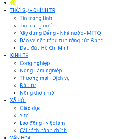
THỜI SỰ - CHÍNH TRỊ
Tin trong tỉnh
Tin trong nước
Xây dựng Đảng - Nhà nước - MTTQ
Bảo vệ nền tảng tư tưởng của Đảng
Đạo đức Hồ Chí Minh
KINH TẾ
Công nghiệp
Nông-Lâm nghiệp
Thương mại - Dịch vụ
Đầu tư
Nông thôn mới
XÃ HỘI
Giáo dục
Y tế
Lao động - việc làm
Cải cách hành chính
VĂN HÓA