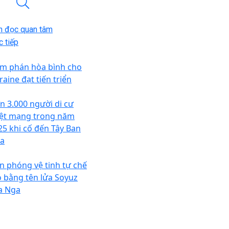
n đọc quan tâm
 tiếp
m phán hòa bình cho
raine đạt tiến triển
n 3.000 người di cư
iệt mạng trong năm
25 khi cố đến Tây Ban
a
an phóng vệ tinh tự chế
o bằng tên lửa Soyuz
a Nga