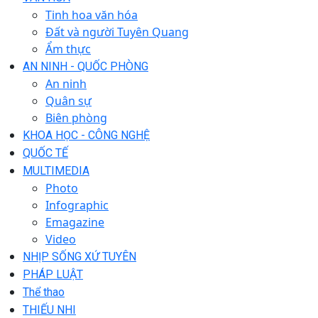
Tinh hoa văn hóa
Đất và người Tuyên Quang
Ẩm thực
AN NINH - QUỐC PHÒNG
An ninh
Quân sự
Biên phòng
KHOA HỌC - CÔNG NGHỆ
QUỐC TẾ
MULTIMEDIA
Photo
Infographic
Emagazine
Video
NHỊP SỐNG XỨ TUYÊN
PHÁP LUẬT
Thể thao
THIẾU NHI