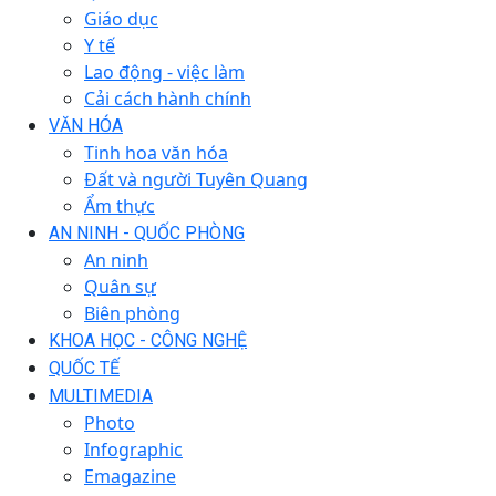
Giáo dục
Y tế
Lao động - việc làm
Cải cách hành chính
VĂN HÓA
Tinh hoa văn hóa
Đất và người Tuyên Quang
Ẩm thực
AN NINH - QUỐC PHÒNG
An ninh
Quân sự
Biên phòng
KHOA HỌC - CÔNG NGHỆ
QUỐC TẾ
MULTIMEDIA
Photo
Infographic
Emagazine