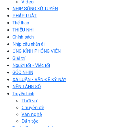
Video
NHỊP SỐNG XỨ TUYÊN
PHÁP LUẬT
Thể thao
THIẾU NHI
Chính sách
Nhịp cầu nhân ái
ỐNG KÍNH PHÓNG VIÊN
Giải trí
Người tốt - Việc tốt
GÓC NHÌN
XÃ LUẬN - VẤN ĐỀ KỲ NÀY
NỀN TẢNG SỐ
Truyền hình
Thời sự
Chuyên đề
Văn nghệ
Dân tộc