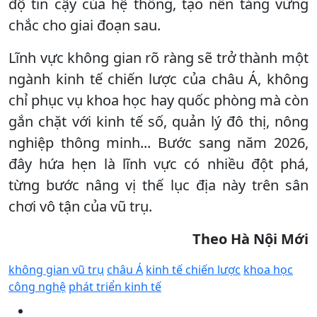
độ tin cậy của hệ thống, tạo nền tảng vững
chắc cho giai đoạn sau.
Lĩnh vực không gian rõ ràng sẽ trở thành một
ngành kinh tế chiến lược của châu Á, không
chỉ phục vụ khoa học hay quốc phòng mà còn
gắn chặt với kinh tế số, quản lý đô thị, nông
nghiệp thông minh... Bước sang năm 2026,
đây hứa hẹn là lĩnh vực có nhiều đột phá,
từng bước nâng vị thế lục địa này trên sân
chơi vô tận của vũ trụ.
Theo Hà Nội Mới
không gian vũ trụ
châu Á
kinh tế chiến lược
khoa học
công nghệ
phát triển kinh tế