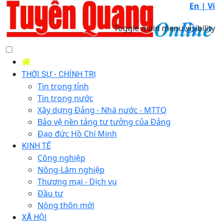
En |
Vi
Toggle main menu visibility
THỜI SỰ - CHÍNH TRỊ
Tin trong tỉnh
Tin trong nước
Xây dựng Đảng - Nhà nước - MTTQ
Bảo vệ nền tảng tư tưởng của Đảng
Đạo đức Hồ Chí Minh
KINH TẾ
Công nghiệp
Nông-Lâm nghiệp
Thương mại - Dịch vụ
Đầu tư
Nông thôn mới
XÃ HỘI