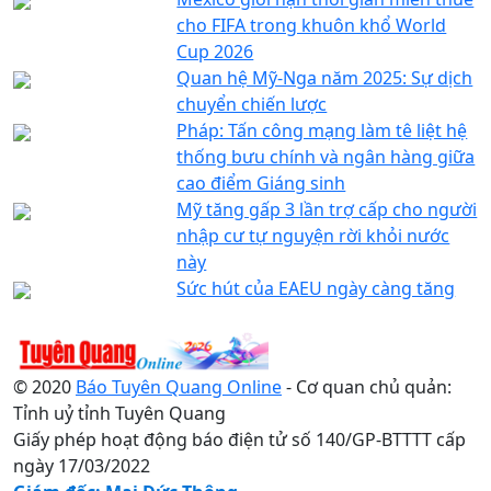
cho FIFA trong khuôn khổ World
Cup 2026
Quan hệ Mỹ-Nga năm 2025: Sự dịch
chuyển chiến lược
Pháp: Tấn công mạng làm tê liệt hệ
thống bưu chính và ngân hàng giữa
cao điểm Giáng sinh
Mỹ tăng gấp 3 lần trợ cấp cho người
nhập cư tự nguyện rời khỏi nước
này
Sức hút của EAEU ngày càng tăng
© 2020
Báo Tuyên Quang Online
- Cơ quan chủ quản:
Tỉnh uỷ tỉnh Tuyên Quang
Giấy phép hoạt động báo điện tử số 140/GP-BTTTT cấp
ngày 17/03/2022