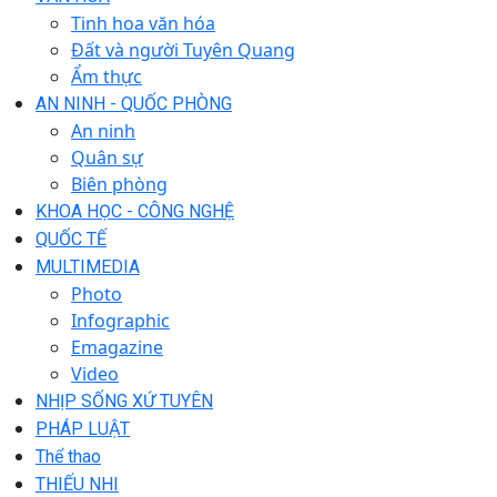
Tinh hoa văn hóa
Đất và người Tuyên Quang
Ẩm thực
AN NINH - QUỐC PHÒNG
An ninh
Quân sự
Biên phòng
KHOA HỌC - CÔNG NGHỆ
QUỐC TẾ
MULTIMEDIA
Photo
Infographic
Emagazine
Video
NHỊP SỐNG XỨ TUYÊN
PHÁP LUẬT
Thể thao
THIẾU NHI