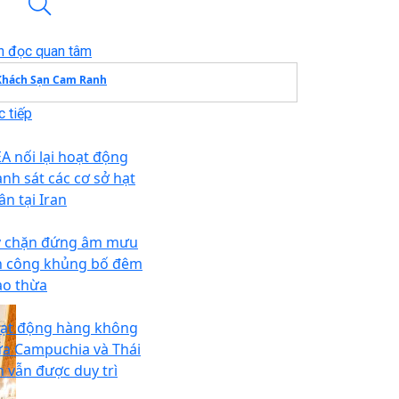
n đọc quan tâm
Khách Sạn Cam Ranh
 tiếp
EA nối lại hoạt động
nh sát các cơ sở hạt
ân tại Iran
 chặn đứng âm mưu
n công khủng bố đêm
ao thừa
ạt động hàng không
ữa Campuchia và Thái
n vẫn được duy trì