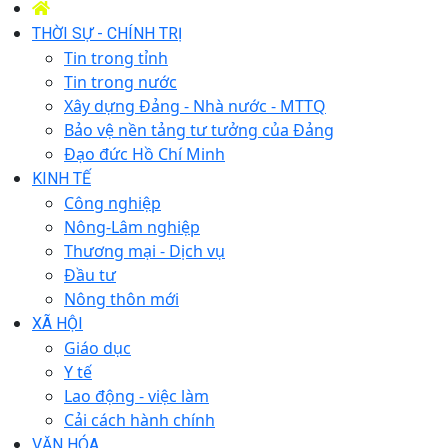
THỜI SỰ - CHÍNH TRỊ
Tin trong tỉnh
Tin trong nước
Xây dựng Đảng - Nhà nước - MTTQ
Bảo vệ nền tảng tư tưởng của Đảng
Đạo đức Hồ Chí Minh
KINH TẾ
Công nghiệp
Nông-Lâm nghiệp
Thương mại - Dịch vụ
Đầu tư
Nông thôn mới
XÃ HỘI
Giáo dục
Y tế
Lao động - việc làm
Cải cách hành chính
VĂN HÓA