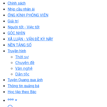
Chính sách
Nhịp cầu nhân ái
ỐNG KÍNH PHÓNG VIÊN
Giải trí
Người tốt - Việc tốt
GÓC NHÌN
XÃ LUẬN - VẤN ĐỀ KỲ NÀY
NỀN TẢNG SỐ
Truyền hình
Thời sự
Chuyên đề
Văn nghệ
Dân tộc
Tuyên Quang qua ảnh
Thông tin quảng bá
Học tập theo Bác