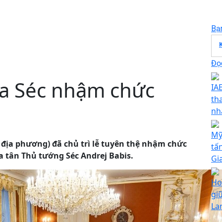
Bạ
Đọc
a Séc nhậm chức
IA
tha
nh
Mỹ
ờ địa phương) đã chủ trì lễ tuyên thệ nhậm chức
tấ
a tân Thủ tướng Séc Andrej Babis.
Gi
Ho
gi
La