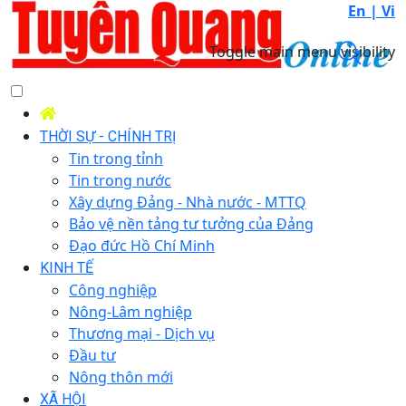
En |
Vi
Toggle main menu visibility
THỜI SỰ - CHÍNH TRỊ
Tin trong tỉnh
Tin trong nước
Xây dựng Đảng - Nhà nước - MTTQ
Bảo vệ nền tảng tư tưởng của Đảng
Đạo đức Hồ Chí Minh
KINH TẾ
Công nghiệp
Nông-Lâm nghiệp
Thương mại - Dịch vụ
Đầu tư
Nông thôn mới
XÃ HỘI