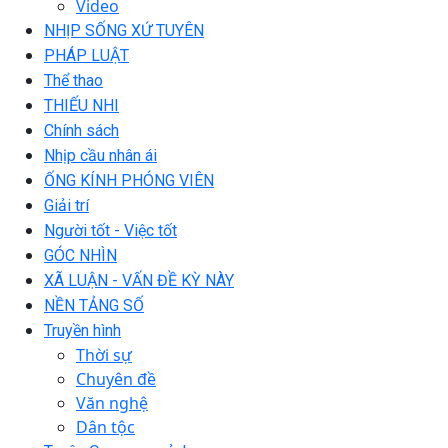
Video
NHỊP SỐNG XỨ TUYÊN
PHÁP LUẬT
Thể thao
THIẾU NHI
Chính sách
Nhịp cầu nhân ái
ỐNG KÍNH PHÓNG VIÊN
Giải trí
Người tốt - Việc tốt
GÓC NHÌN
XÃ LUẬN - VẤN ĐỀ KỲ NÀY
NỀN TẢNG SỐ
Truyền hình
Thời sự
Chuyên đề
Văn nghệ
Dân tộc