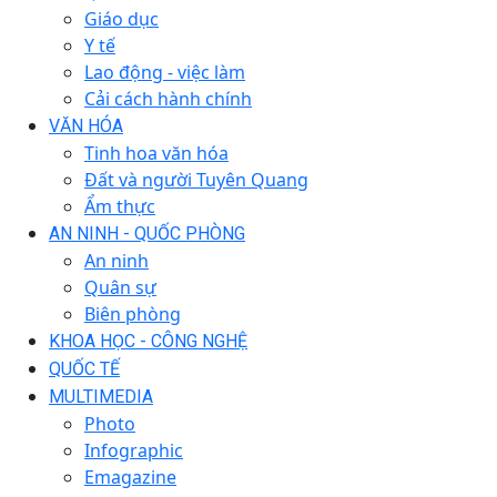
Giáo dục
Y tế
Lao động - việc làm
Cải cách hành chính
VĂN HÓA
Tinh hoa văn hóa
Đất và người Tuyên Quang
Ẩm thực
AN NINH - QUỐC PHÒNG
An ninh
Quân sự
Biên phòng
KHOA HỌC - CÔNG NGHỆ
QUỐC TẾ
MULTIMEDIA
Photo
Infographic
Emagazine