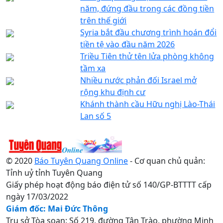
năm, đứng đầu trong các đồng tiền
trên thế giới
Syria bắt đầu chương trình hoán đổi
tiền tệ vào đầu năm 2026
Triều Tiên thử tên lửa phòng không
tầm xa
Nhiều nước phản đối Israel mở
rộng khu định cư
Khánh thành cầu Hữu nghị Lào-Thái
Lan số 5
© 2020
Báo Tuyên Quang Online
- Cơ quan chủ quản:
Tỉnh uỷ tỉnh Tuyên Quang
Giấy phép hoạt động báo điện tử số 140/GP-BTTTT cấp
ngày 17/03/2022
Giám đốc: Mai Đức Thông
Trụ sở Tòa soạn: Số 219, đường Tân Trào, phường Minh