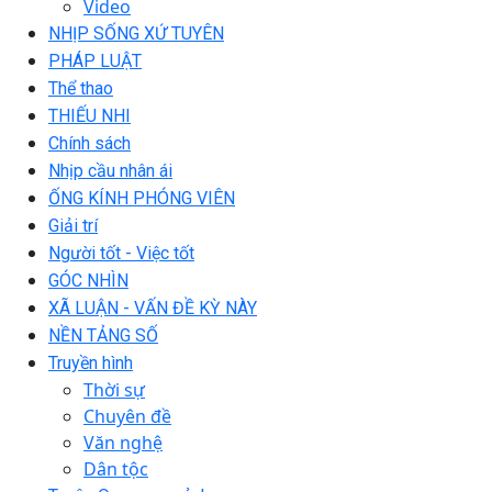
Video
NHỊP SỐNG XỨ TUYÊN
PHÁP LUẬT
Thể thao
THIẾU NHI
Chính sách
Nhịp cầu nhân ái
ỐNG KÍNH PHÓNG VIÊN
Giải trí
Người tốt - Việc tốt
GÓC NHÌN
XÃ LUẬN - VẤN ĐỀ KỲ NÀY
NỀN TẢNG SỐ
Truyền hình
Thời sự
Chuyên đề
Văn nghệ
Dân tộc