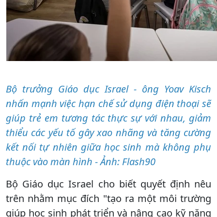
Bộ trưởng Giáo dục Israel - ông Yoav Kisch
nhấn mạnh việc hạn chế sử dụng điện thoại sẽ
giúp trẻ em tương tác thực sự với nhau, giảm
thiểu các yếu tố gây xao nhãng và tăng cường
kết nối tự nhiên giữa học sinh mà không phụ
thuộc vào màn hình - Ảnh: Flash90
Bộ Giáo dục Israel cho biết quyết định nêu
trên nhằm mục đích "tạo ra một môi trường
giúp học sinh phát triển và nâng cao kỹ năng