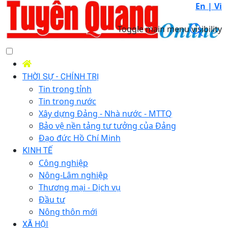
En |
Vi
Toggle main menu visibility
THỜI SỰ - CHÍNH TRỊ
Tin trong tỉnh
Tin trong nước
Xây dựng Đảng - Nhà nước - MTTQ
Bảo vệ nền tảng tư tưởng của Đảng
Đạo đức Hồ Chí Minh
KINH TẾ
Công nghiệp
Nông-Lâm nghiệp
Thương mại - Dịch vụ
Đầu tư
Nông thôn mới
XÃ HỘI