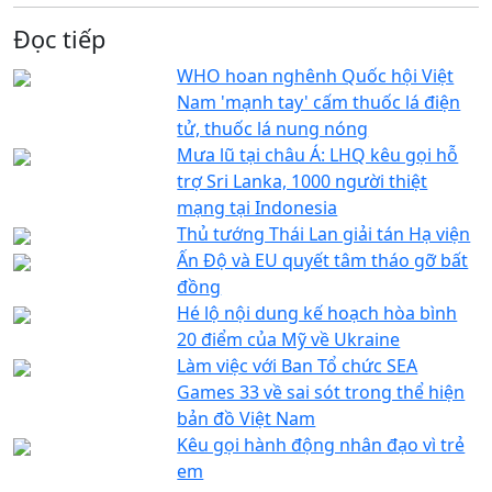
Đọc tiếp
WHO hoan nghênh Quốc hội Việt
Nam 'mạnh tay' cấm thuốc lá điện
tử, thuốc lá nung nóng
Mưa lũ tại châu Á: LHQ kêu gọi hỗ
trợ Sri Lanka, 1000 người thiệt
mạng tại Indonesia
Thủ tướng Thái Lan giải tán Hạ viện
Ấn Độ và EU quyết tâm tháo gỡ bất
đồng
Hé lộ nội dung kế hoạch hòa bình
20 điểm của Mỹ về Ukraine
Làm việc với Ban Tổ chức SEA
Games 33 về sai sót trong thể hiện
bản đồ Việt Nam
Kêu gọi hành động nhân đạo vì trẻ
em