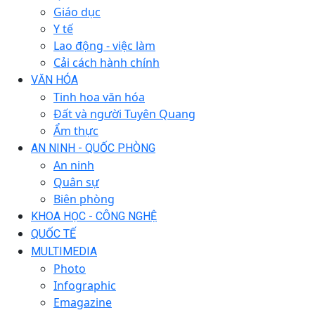
Giáo dục
Y tế
Lao động - việc làm
Cải cách hành chính
VĂN HÓA
Tinh hoa văn hóa
Đất và người Tuyên Quang
Ẩm thực
AN NINH - QUỐC PHÒNG
An ninh
Quân sự
Biên phòng
KHOA HỌC - CÔNG NGHỆ
QUỐC TẾ
MULTIMEDIA
Photo
Infographic
Emagazine