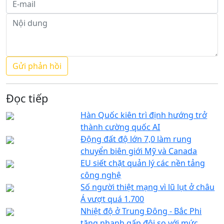
Đọc tiếp
Hàn Quốc kiên trì định hướng trở
thành cường quốc AI
Động đất độ lớn 7,0 làm rung
chuyển biên giới Mỹ và Canada
EU siết chặt quản lý các nền tảng
công nghệ
Số người thiệt mạng vì lũ lụt ở châu
Á vượt quá 1.700
Nhiệt độ ở Trung Đông - Bắc Phi
tăng nhanh gấp đôi so với mức