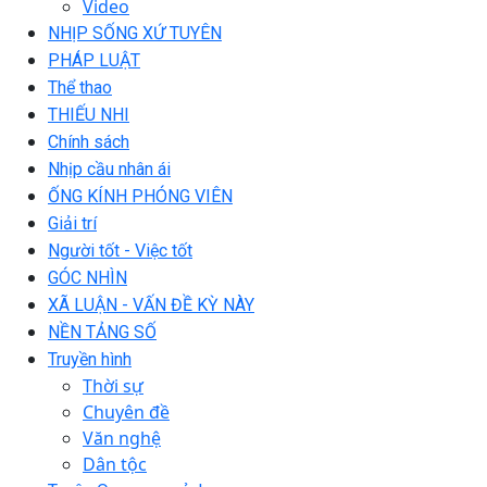
Video
NHỊP SỐNG XỨ TUYÊN
PHÁP LUẬT
Thể thao
THIẾU NHI
Chính sách
Nhịp cầu nhân ái
ỐNG KÍNH PHÓNG VIÊN
Giải trí
Người tốt - Việc tốt
GÓC NHÌN
XÃ LUẬN - VẤN ĐỀ KỲ NÀY
NỀN TẢNG SỐ
Truyền hình
Thời sự
Chuyên đề
Văn nghệ
Dân tộc