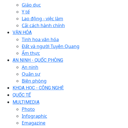
Giáo dục
Y tế
Lao động - việc làm
Cải cách hành chính
VĂN HÓA
Tinh hoa văn hóa
Đất và người Tuyên Quang
Ẩm thực
AN NINH - QUỐC PHÒNG
An ninh
Quân sự
Biên phòng
KHOA HỌC - CÔNG NGHỆ
QUỐC TẾ
MULTIMEDIA
Photo
Infographic
Emagazine