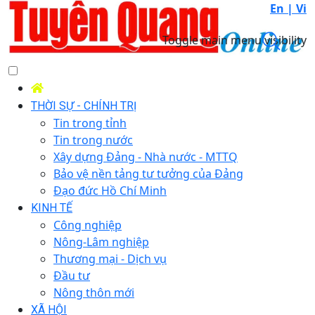
En |
Vi
Toggle main menu visibility
THỜI SỰ - CHÍNH TRỊ
Tin trong tỉnh
Tin trong nước
Xây dựng Đảng - Nhà nước - MTTQ
Bảo vệ nền tảng tư tưởng của Đảng
Đạo đức Hồ Chí Minh
KINH TẾ
Công nghiệp
Nông-Lâm nghiệp
Thương mại - Dịch vụ
Đầu tư
Nông thôn mới
XÃ HỘI