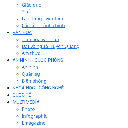
Giáo dục
Y tế
Lao động - việc làm
Cải cách hành chính
VĂN HÓA
Tinh hoa văn hóa
Đất và người Tuyên Quang
Ẩm thực
AN NINH - QUỐC PHÒNG
An ninh
Quân sự
Biên phòng
KHOA HỌC - CÔNG NGHỆ
QUỐC TẾ
MULTIMEDIA
Photo
Infographic
Emagazine