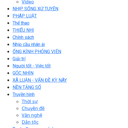
Video
NHỊP SỐNG XỨ TUYÊN
PHÁP LUẬT
Thể thao
THIẾU NHI
Chính sách
Nhịp cầu nhân ái
ỐNG KÍNH PHÓNG VIÊN
Giải trí
Người tốt - Việc tốt
GÓC NHÌN
XÃ LUẬN - VẤN ĐỀ KỲ NÀY
NỀN TẢNG SỐ
Truyền hình
Thời sự
Chuyên đề
Văn nghệ
Dân tộc