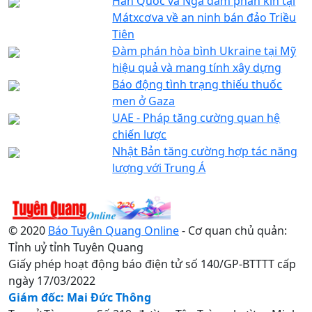
Hàn Quốc và Nga đàm phán kín tại
Mátxcơva về an ninh bán đảo Triều
Tiên
Đàm phán hòa bình Ukraine tại Mỹ
hiệu quả và mang tính xây dựng
Báo động tình trạng thiếu thuốc
men ở Gaza
UAE - Pháp tăng cường quan hệ
chiến lược
Nhật Bản tăng cường hợp tác năng
lượng với Trung Á
© 2020
Báo Tuyên Quang Online
- Cơ quan chủ quản:
Tỉnh uỷ tỉnh Tuyên Quang
Giấy phép hoạt động báo điện tử số 140/GP-BTTTT cấp
ngày 17/03/2022
Giám đốc: Mai Đức Thông