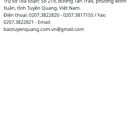
Trụ sở Tòa soạn: Số 219, đường Tân Trào, phường Minh
Xuân, tỉnh Tuyên Quang, Việt Nam.
Điện thoại: 0207.3822820 - 0207.3817155 / Fax:
0207.3822821 - Email:
baotuyenquang.com.vn@gmail.com