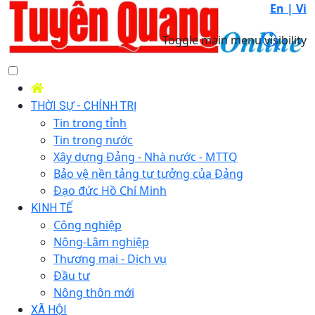
En |
Vi
Toggle main menu visibility
THỜI SỰ - CHÍNH TRỊ
Tin trong tỉnh
Tin trong nước
Xây dựng Đảng - Nhà nước - MTTQ
Bảo vệ nền tảng tư tưởng của Đảng
Đạo đức Hồ Chí Minh
KINH TẾ
Công nghiệp
Nông-Lâm nghiệp
Thương mại - Dịch vụ
Đầu tư
Nông thôn mới
XÃ HỘI