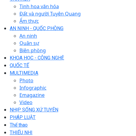
Tinh hoa văn hóa
Đất và người Tuyên Quang
Ẩm thực
AN NINH - QUỐC PHÒNG
An ninh
Quân sự
Biên phòng
KHOA HỌC - CÔNG NGHỆ
QUỐC TẾ
MULTIMEDIA
Photo
Infographic
Emagazine
Video
NHỊP SỐNG XỨ TUYÊN
PHÁP LUẬT
Thể thao
THIẾU NHI