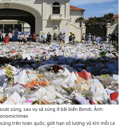
 soát súng, sau vụ xả súng ở bãi biển Bondi. Ảnh:
conomictimes
súng trên toàn quốc; giới hạn số lượng vũ khí mỗi cá