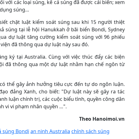
i với các loại súng, kể cả súng đã được cải biến; xem
sử dụng súng…
iết chặt luật kiểm soát súng sau khi 15 người thiệt
ả súng tại lễ hội Hanukkah ở bãi biển Bondi, Sydney
qua dự luật tăng cường kiểm soát súng với 96 phiếu
viện đã thông qua dự luật này sau đó.
g ký tại Australia. Cùng với việc thúc đẩy các biện
ội đã thông qua một dự luật nhằm hạn chế ngôn từ
 có thể gây ảnh hưởng tiêu cực đến tự do ngôn luận.
ạo đảng Xanh, cho biết: "Dự luật này sẽ gây ra tác
nh luận chính trị, các cuộc biểu tình, quyền công dân
ành vi vi phạm nhân quyền …".
Theo Hanoimoi.vn
ả súng Bondi
an ninh Australia
chính sách súng