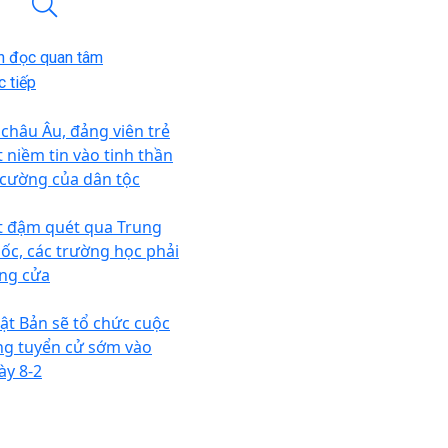
n đọc quan tâm
 tiếp
 châu Âu, đảng viên trẻ
t niềm tin vào tinh thần
 cường của dân tộc
t đậm quét qua Trung
ốc, các trường học phải
ng cửa
ật Bản sẽ tổ chức cuộc
ng tuyển cử sớm vào
ày 8-2