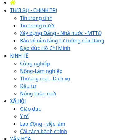
THỜI SỰ - CHÍNH TRỊ
Tin trong tỉnh
Tin trong nước
Xây dựng Đảng - Nhà nước - MTTQ
Bảo vệ nền tảng tư tưởng của Đảng
Đạo đức Hồ Chí Minh
KINH TẾ
Công nghiệp
Nông-Lâm nghiệp
Thương mại - Dịch vụ
Đầu tư
Nông thôn mới
XÃ HỘI
Giáo dục
Y tế
Lao động - việc làm
Cải cách hành chính
VĂN HÓA