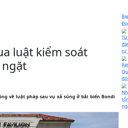
Bạ
Đọc
Từ
đặ
ua luật kiểm soát
tự
 ngặt
Ré
Qu
đó
Nh
rộng về luật pháp sau vụ xả súng ở bãi biển Bondi
tổ
ng