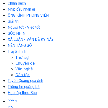
Chính sách
Nhịp cầu nhân ái
ỐNG KÍNH PHÓNG VIÊN
Giải trí
Người tốt - Việc tốt
GÓC NHÌN
XÃ LUẬN - VẤN ĐỀ KỲ NÀY
NỀN TẢNG SỐ
Truyền hình
Thời sự
Chuyên đề
Văn nghệ
Dân tộc
Tuyên Quang qua ảnh
Thông tin quảng bá
Học tập theo Bác