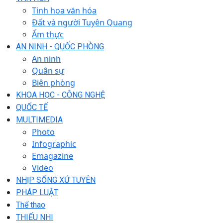
Tinh hoa văn hóa
Đất và người Tuyên Quang
Ẩm thực
AN NINH - QUỐC PHÒNG
An ninh
Quân sự
Biên phòng
KHOA HỌC - CÔNG NGHỆ
QUỐC TẾ
MULTIMEDIA
Photo
Infographic
Emagazine
Video
NHỊP SỐNG XỨ TUYÊN
PHÁP LUẬT
Thể thao
THIẾU NHI