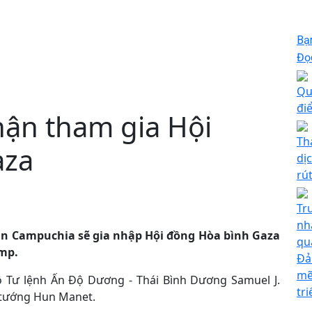
Bạ
Đọc
Qu
đi
ận tham gia Hội
Th
aza
dị
rú
Tr
nh
n Campuchia sẽ gia nhập Hội đồng Hòa bình Gaza
qu
ump.
Đả
mẽ
ộ Tư lệnh Ấn Độ Dương - Thái Bình Dương Samuel J.
tr
 tướng Hun Manet.