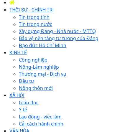
THỜI SỰ - CHÍNH TRỊ
Tin trong tỉnh
Tin trong nước
Xây dựng Đảng - Nhà nước - MTTQ
Bảo vệ nền tảng tư tưởng của Đảng
Đạo đức Hồ Chí Minh
KINH TẾ
Công nghiệp
Nông-Lâm nghiệp
Thương mại - Dịch vụ
Đầu tư
Nông thôn mới
XÃ HỘI
Giáo dục
Y tế
Lao động - việc làm
Cải cách hành chính
VĂN HÓA