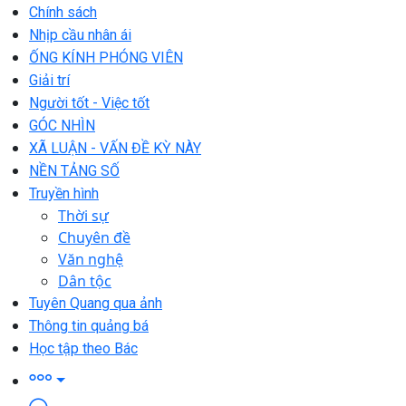
Chính sách
Nhịp cầu nhân ái
ỐNG KÍNH PHÓNG VIÊN
Giải trí
Người tốt - Việc tốt
GÓC NHÌN
XÃ LUẬN - VẤN ĐỀ KỲ NÀY
NỀN TẢNG SỐ
Truyền hình
Thời sự
Chuyên đề
Văn nghệ
Dân tộc
Tuyên Quang qua ảnh
Thông tin quảng bá
Học tập theo Bác