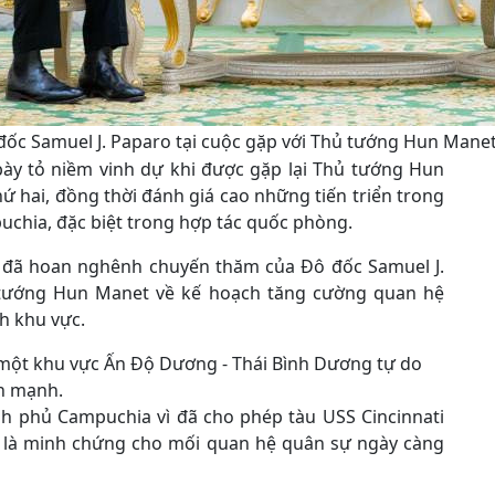
đốc Samuel J. Paparo tại cuộc gặp với Thủ tướng Hun Mane
bày tỏ niềm vinh dự khi được gặp lại Thủ tướng Hun
 hai, đồng thời đánh giá cao những tiến triển trong
chia, đặc biệt trong hợp tác quốc phòng.
ỹ đã hoan nghênh chuyến thăm của Đô đốc Samuel J.
 tướng Hun Manet về kế hoạch tăng cường quan hệ
h khu vực.
 một khu vực Ấn Độ Dương - Thái Bình Dương tự do
ấn mạnh.
h phủ Campuchia vì đã cho phép tàu USS Cincinnati
y là minh chứng cho mối quan hệ quân sự ngày càng