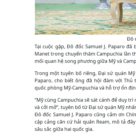
Đô 
Tại cuộc gặp, Đô đốc Samuel J. Paparo đã 
Manet trong chuyến thăm Campuchia lần thứ
mối quan hệ song phương giữa Mỹ và Campu
Trong một tuyên bố riêng, Đại sứ quán M
Paparo, cho biết ông đã hội đàm với Thủ
quốc phòng Mỹ-Campuchia và hỗ trợ ổn địn
“Mỹ cùng Campuchia sẽ sát cánh để duy trì
và cởi mở”, tuyên bố từ Đại sứ quán Mỹ nh
Đô đốc Samuel J. Paparo cũng cảm ơn Chín
cập cảng căn cứ hải quân Ream, mô tả đâ
sâu sắc giữa hai quốc gia.