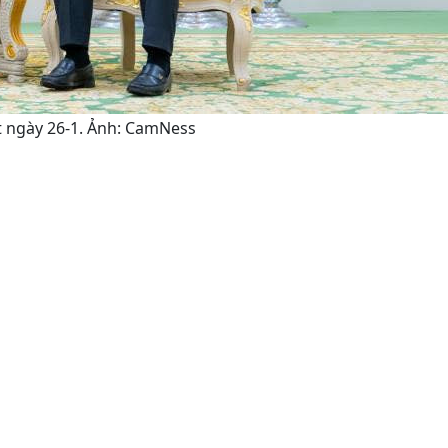
t ngày 26-1. Ảnh: CamNess