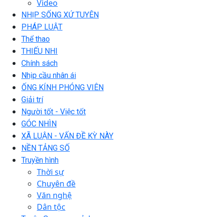
Video
NHỊP SỐNG XỨ TUYÊN
PHÁP LUẬT
Thể thao
THIẾU NHI
Chính sách
Nhịp cầu nhân ái
ỐNG KÍNH PHÓNG VIÊN
Giải trí
Người tốt - Việc tốt
GÓC NHÌN
XÃ LUẬN - VẤN ĐỀ KỲ NÀY
NỀN TẢNG SỐ
Truyền hình
Thời sự
Chuyên đề
Văn nghệ
Dân tộc