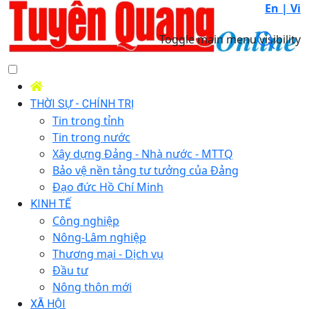
En |
Vi
Toggle main menu visibility
THỜI SỰ - CHÍNH TRỊ
Tin trong tỉnh
Tin trong nước
Xây dựng Đảng - Nhà nước - MTTQ
Bảo vệ nền tảng tư tưởng của Đảng
Đạo đức Hồ Chí Minh
KINH TẾ
Công nghiệp
Nông-Lâm nghiệp
Thương mại - Dịch vụ
Đầu tư
Nông thôn mới
XÃ HỘI