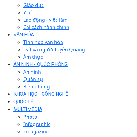
Giáo dục
Y tế
Lao động - việc làm
Cải cách hành chính
VĂN HÓA
Tinh hoa văn hóa
Đất và người Tuyên Quang
Ẩm thực
AN NINH - QUỐC PHÒNG
An ninh
Quân sự
Biên phòng
KHOA HỌC - CÔNG NGHỆ
QUỐC TẾ
MULTIMEDIA
Photo
Infographic
Emagazine