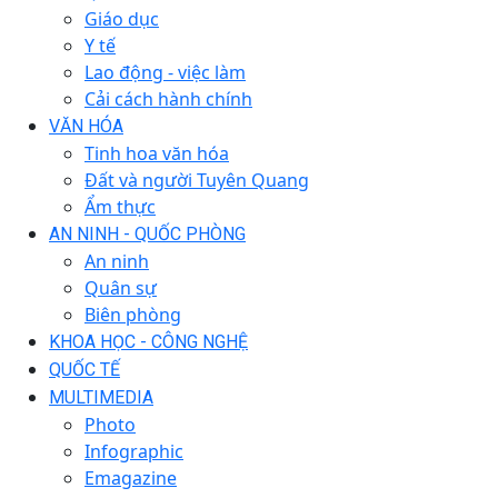
Giáo dục
Y tế
Lao động - việc làm
Cải cách hành chính
VĂN HÓA
Tinh hoa văn hóa
Đất và người Tuyên Quang
Ẩm thực
AN NINH - QUỐC PHÒNG
An ninh
Quân sự
Biên phòng
KHOA HỌC - CÔNG NGHỆ
QUỐC TẾ
MULTIMEDIA
Photo
Infographic
Emagazine