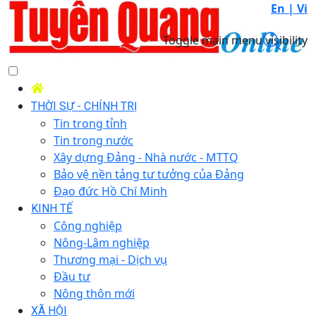
En |
Vi
Toggle main menu visibility
THỜI SỰ - CHÍNH TRỊ
Tin trong tỉnh
Tin trong nước
Xây dựng Đảng - Nhà nước - MTTQ
Bảo vệ nền tảng tư tưởng của Đảng
Đạo đức Hồ Chí Minh
KINH TẾ
Công nghiệp
Nông-Lâm nghiệp
Thương mại - Dịch vụ
Đầu tư
Nông thôn mới
XÃ HỘI