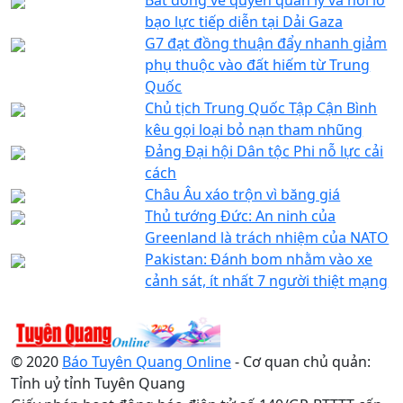
bạo lực tiếp diễn tại Dải Gaza
G7 đạt đồng thuận đẩy nhanh giảm
phụ thuộc vào đất hiếm từ Trung
Quốc
Chủ tịch Trung Quốc Tập Cận Bình
kêu gọi loại bỏ nạn tham nhũng
Đảng Đại hội Dân tộc Phi nỗ lực cải
cách
Châu Âu xáo trộn vì băng giá
Thủ tướng Đức: An ninh của
Greenland là trách nhiệm của NATO
Pakistan: Đánh bom nhằm vào xe
cảnh sát, ít nhất 7 người thiệt mạng
© 2020
Báo Tuyên Quang Online
- Cơ quan chủ quản:
Tỉnh uỷ tỉnh Tuyên Quang