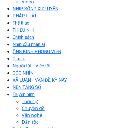
Video
NHỊP SỐNG XỨ TUYÊN
PHÁP LUẬT
Thể thao
THIẾU NHI
Chính sách
Nhịp cầu nhân ái
ỐNG KÍNH PHÓNG VIÊN
Giải trí
Người tốt - Việc tốt
GÓC NHÌN
XÃ LUẬN - VẤN ĐỀ KỲ NÀY
NỀN TẢNG SỐ
Truyền hình
Thời sự
Chuyên đề
Văn nghệ
Dân tộc