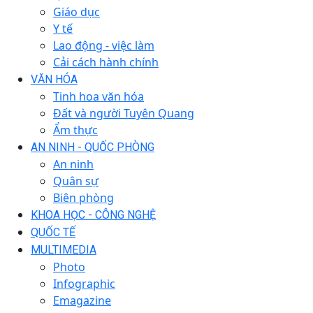
Giáo dục
Y tế
Lao động - việc làm
Cải cách hành chính
VĂN HÓA
Tinh hoa văn hóa
Đất và người Tuyên Quang
Ẩm thực
AN NINH - QUỐC PHÒNG
An ninh
Quân sự
Biên phòng
KHOA HỌC - CÔNG NGHỆ
QUỐC TẾ
MULTIMEDIA
Photo
Infographic
Emagazine