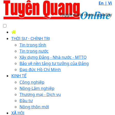
En |
Vi
Toggle main menu visibility
THỜI SỰ - CHÍNH TRỊ
Tin trong tỉnh
Tin trong nước
Xây dựng Đảng - Nhà nước - MTTQ
Bảo vệ nền tảng tư tưởng của Đảng
Đạo đức Hồ Chí Minh
KINH TẾ
Công nghiệp
Nông-Lâm nghiệp
Thương mại - Dịch vụ
Đầu tư
Nông thôn mới
XÃ HỘI