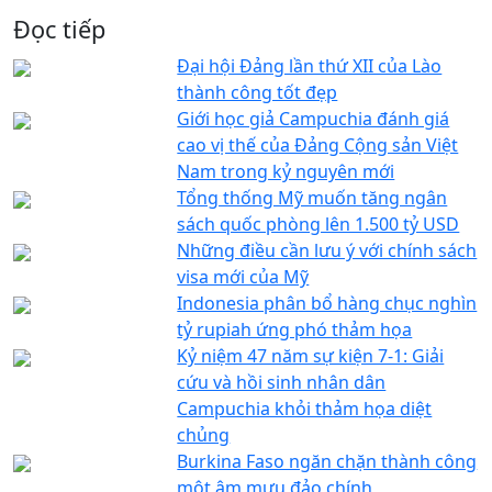
Đọc tiếp
Đại hội Đảng lần thứ XII của Lào
thành công tốt đẹp
Giới học giả Campuchia đánh giá
cao vị thế của Đảng Cộng sản Việt
Nam trong kỷ nguyên mới
Tổng thống Mỹ muốn tăng ngân
sách quốc phòng lên 1.500 tỷ USD
Những điều cần lưu ý với chính sách
visa mới của Mỹ
Indonesia phân bổ hàng chục nghìn
tỷ rupiah ứng phó thảm họa
Kỷ niệm 47 năm sự kiện 7-1: Giải
cứu và hồi sinh nhân dân
Campuchia khỏi thảm họa diệt
chủng
Burkina Faso ngăn chặn thành công
một âm mưu đảo chính