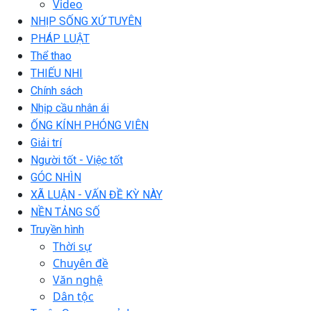
Video
NHỊP SỐNG XỨ TUYÊN
PHÁP LUẬT
Thể thao
THIẾU NHI
Chính sách
Nhịp cầu nhân ái
ỐNG KÍNH PHÓNG VIÊN
Giải trí
Người tốt - Việc tốt
GÓC NHÌN
XÃ LUẬN - VẤN ĐỀ KỲ NÀY
NỀN TẢNG SỐ
Truyền hình
Thời sự
Chuyên đề
Văn nghệ
Dân tộc