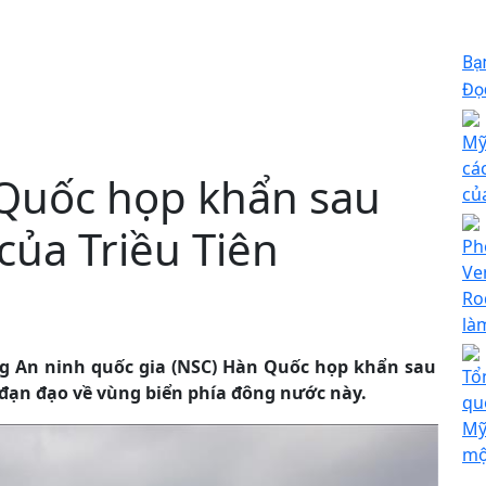
Bạ
Đọc
Mỹ
cá
Quốc họp khẩn sau
củ
của Triều Tiên
Ph
Ve
Ro
là
ng An ninh quốc gia (NSC) Hàn Quốc họp khẩn sau
Tổ
a đạn đạo về vùng biển phía đông nước này.
qu
Mỹ
mộ