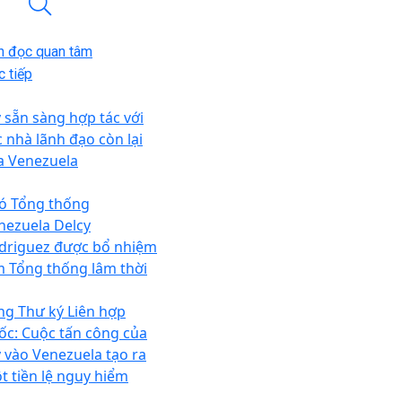
n đọc quan tâm
 tiếp
 sẵn sàng hợp tác với
c nhà lãnh đạo còn lại
a Venezuela
ó Tổng thống
nezuela Delcy
driguez được bổ nhiệm
m Tổng thống lâm thời
ng Thư ký Liên hợp
ốc: Cuộc tấn công của
 vào Venezuela tạo ra
t tiền lệ nguy hiểm