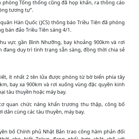
n phòng Tổng thống cũng đã họp khẩn, ra thông cáo
ộng tương tự”.
quân Hàn Quốc (JCS) thông báo Triều Tiên đã phóng
g bán đảo Triều Tiên sáng 4/1.
 khu vực gần Bình Nhưỡng, bay khoảng 900km và rơi
đang duy trì tình trạng sẵn sàng, đồng thời chia sẻ
t, ít nhất 2 tên lửa được phóng từ bờ biển phía tây
50km, bay xa 900km và rơi xuống vùng đặc quyền kinh
hại tàu thuyền hoặc máy bay.
 cơ quan chức năng khẩn trương thu thập, công bố
ời dân cùng các tàu thuyền, máy bay.
uyên bố Chính phủ Nhật Bản trao công hàm phản đối