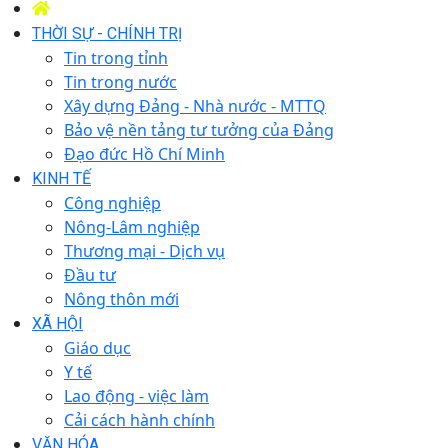
THỜI SỰ - CHÍNH TRỊ
Tin trong tỉnh
Tin trong nước
Xây dựng Đảng - Nhà nước - MTTQ
Bảo vệ nền tảng tư tưởng của Đảng
Đạo đức Hồ Chí Minh
KINH TẾ
Công nghiệp
Nông-Lâm nghiệp
Thương mại - Dịch vụ
Đầu tư
Nông thôn mới
XÃ HỘI
Giáo dục
Y tế
Lao động - việc làm
Cải cách hành chính
VĂN HÓA