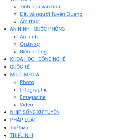
Tinh hoa văn hóa
Đất và người Tuyên Quang
Ẩm thực
AN NINH - QUỐC PHÒNG
An ninh
Quân sự
Biên phòng
KHOA HỌC - CÔNG NGHỆ
QUỐC TẾ
MULTIMEDIA
Photo
Infographic
Emagazine
Video
NHỊP SỐNG XỨ TUYÊN
PHÁP LUẬT
Thể thao
THIẾU NHI