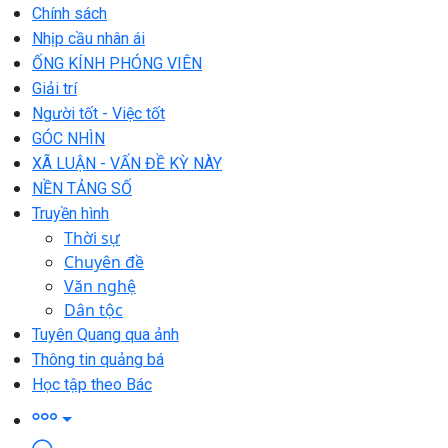
Chính sách
Nhịp cầu nhân ái
ỐNG KÍNH PHÓNG VIÊN
Giải trí
Người tốt - Việc tốt
GÓC NHÌN
XÃ LUẬN - VẤN ĐỀ KỲ NÀY
NỀN TẢNG SỐ
Truyền hình
Thời sự
Chuyên đề
Văn nghệ
Dân tộc
Tuyên Quang qua ảnh
Thông tin quảng bá
Học tập theo Bác