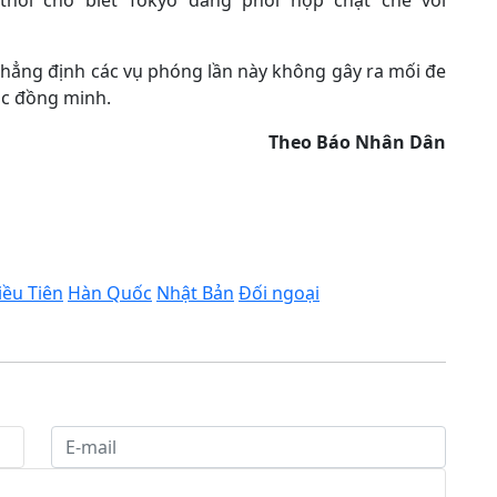
thời cho biết Tokyo đang phối hợp chặt chẽ với
khẳng định các vụ phóng lần này không gây ra mối đe
ác đồng minh.
Theo Báo Nhân Dân
iều Tiên
Hàn Quốc
Nhật Bản
Đối ngoại