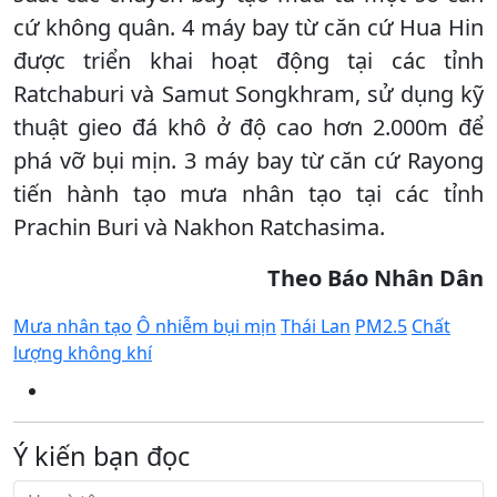
cứ không quân. 4 máy bay từ căn cứ Hua Hin
được triển khai hoạt động tại các tỉnh
Ratchaburi và Samut Songkhram, sử dụng kỹ
thuật gieo đá khô ở độ cao hơn 2.000m để
phá vỡ bụi mịn. 3 máy bay từ căn cứ Rayong
tiến hành tạo mưa nhân tạo tại các tỉnh
Prachin Buri và Nakhon Ratchasima.
Theo Báo Nhân Dân
Mưa nhân tạo
Ô nhiễm bụi mịn
Thái Lan
PM2.5
Chất
lượng không khí
Ý kiến bạn đọc