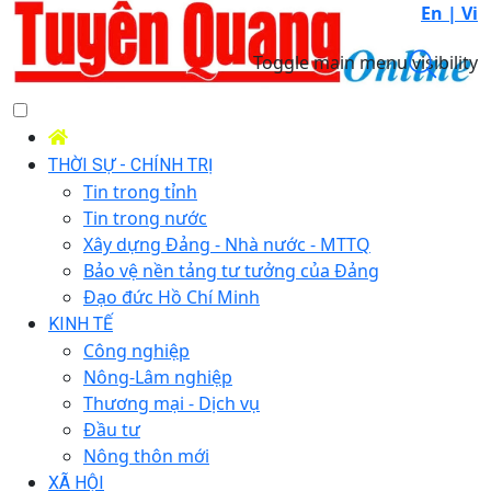
En |
Vi
Toggle main menu visibility
THỜI SỰ - CHÍNH TRỊ
Tin trong tỉnh
Tin trong nước
Xây dựng Đảng - Nhà nước - MTTQ
Bảo vệ nền tảng tư tưởng của Đảng
Đạo đức Hồ Chí Minh
KINH TẾ
Công nghiệp
Nông-Lâm nghiệp
Thương mại - Dịch vụ
Đầu tư
Nông thôn mới
XÃ HỘI