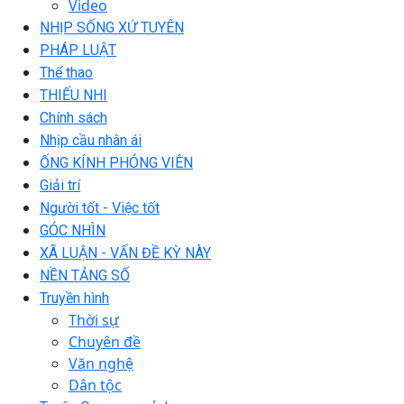
Video
NHỊP SỐNG XỨ TUYÊN
PHÁP LUẬT
Thể thao
THIẾU NHI
Chính sách
Nhịp cầu nhân ái
ỐNG KÍNH PHÓNG VIÊN
Giải trí
Người tốt - Việc tốt
GÓC NHÌN
XÃ LUẬN - VẤN ĐỀ KỲ NÀY
NỀN TẢNG SỐ
Truyền hình
Thời sự
Chuyên đề
Văn nghệ
Dân tộc