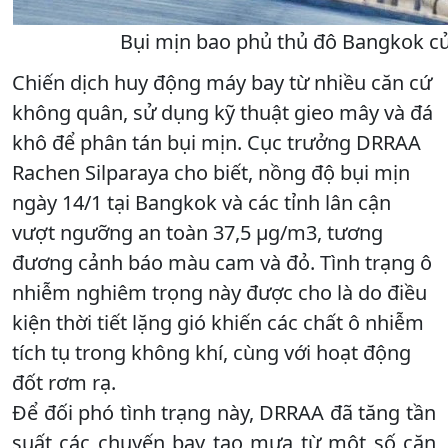
Bụi mịn bao phủ thủ đô Bangkok c
Chiến dịch huy động máy bay từ nhiều căn cứ
không quân, sử dụng kỹ thuật gieo mây và đá
khô để phân tán bụi mịn. Cục trưởng DRRAA
Rachen Silparaya cho biết, nồng độ bụi mịn
ngày 14/1 tại Bangkok và các tỉnh lân cận
vượt ngưỡng an toàn 37,5 μg/m3, tương
đương cảnh báo màu cam và đỏ. Tình trạng ô
nhiễm nghiêm trọng này được cho là do điều
kiện thời tiết lặng gió khiến các chất ô nhiễm
tích tụ trong không khí, cùng với hoạt động
đốt rơm rạ.
Để đối phó tình trạng này, DRRAA đã tăng tần
suất các chuyến bay tạo mưa từ một số căn