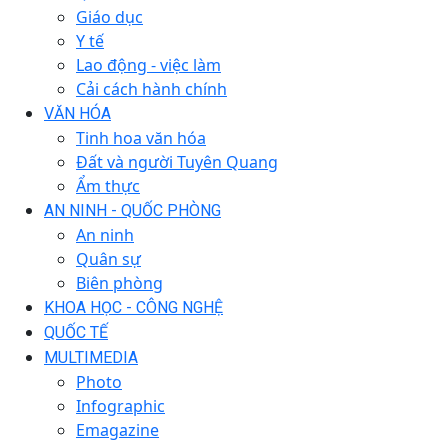
Giáo dục
Y tế
Lao động - việc làm
Cải cách hành chính
VĂN HÓA
Tinh hoa văn hóa
Đất và người Tuyên Quang
Ẩm thực
AN NINH - QUỐC PHÒNG
An ninh
Quân sự
Biên phòng
KHOA HỌC - CÔNG NGHỆ
QUỐC TẾ
MULTIMEDIA
Photo
Infographic
Emagazine