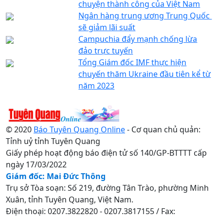
chuyện thành công của Việt Nam
Ngân hàng trung ương Trung Quốc ​​
sẽ giảm lãi suất
Campuchia đẩy mạnh chống lừa
đảo trực tuyến
Tổng Giám đốc IMF thực hiện
chuyến thăm Ukraine đầu tiên kể từ
năm 2023
© 2020
Báo Tuyên Quang Online
- Cơ quan chủ quản:
Tỉnh uỷ tỉnh Tuyên Quang
Giấy phép hoạt động báo điện tử số 140/GP-BTTTT cấp
ngày 17/03/2022
Giám đốc: Mai Đức Thông
Trụ sở Tòa soạn: Số 219, đường Tân Trào, phường Minh
Xuân, tỉnh Tuyên Quang, Việt Nam.
Điện thoại: 0207.3822820 - 0207.3817155 / Fax: