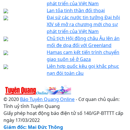
phát triển của Việt Nam
Lan tỏa tinh thần đối thoại
Đại sứ các nước tin tưởng Đại hội
XIV sẽ mở ra chương mới cho sự
phát triển của Việt Nam
Chủ tịch Hội đồng châu Âu lên án
mối đe dọa đối với Greenland
Hamas cam kết tiến trình chuyển
giao suôn sẻ ở Gaza
Liên hợp quốc kêu gọi khắc phục
nạn đói toàn cầu
© 2020
Báo Tuyên Quang Online
- Cơ quan chủ quản:
Tỉnh uỷ tỉnh Tuyên Quang
Giấy phép hoạt động báo điện tử số 140/GP-BTTTT cấp
ngày 17/03/2022
Giám đốc: Mai Đức Thông