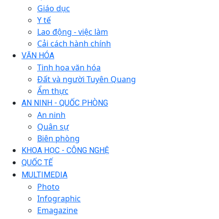
Giáo dục
Y tế
Lao động - việc làm
Cải cách hành chính
VĂN HÓA
Tinh hoa văn hóa
Đất và người Tuyên Quang
Ẩm thực
AN NINH - QUỐC PHÒNG
An ninh
Quân sự
Biên phòng
KHOA HỌC - CÔNG NGHỆ
QUỐC TẾ
MULTIMEDIA
Photo
Infographic
Emagazine