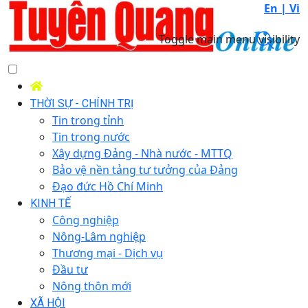
En |
Vi
Toggle main menu visibility
THỜI SỰ - CHÍNH TRỊ
Tin trong tỉnh
Tin trong nước
Xây dựng Đảng - Nhà nước - MTTQ
Bảo vệ nền tảng tư tưởng của Đảng
Đạo đức Hồ Chí Minh
KINH TẾ
Công nghiệp
Nông-Lâm nghiệp
Thương mại - Dịch vụ
Đầu tư
Nông thôn mới
XÃ HỘI