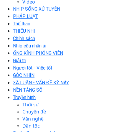
Video
NHỊP SỐNG XỨ TUYÊN
PHÁP LUẬT
Thể thao
THIẾU NHI
Chính sách
Nhịp cầu nhân ái
ỐNG KÍNH PHÓNG VIÊN
Giải trí
Người tốt - Việc tốt
GÓC NHÌN
XÃ LUẬN - VẤN ĐỀ KỲ NÀY
NỀN TẢNG SỐ
Truyền hình
Thời sự
Chuyên đề
Văn nghệ
Dân tộc