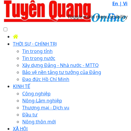
En |
Vi
Toggle main menu visibility
THỜI SỰ - CHÍNH TRỊ
Tin trong tỉnh
Tin trong nước
Xây dựng Đảng - Nhà nước - MTTQ
Bảo vệ nền tảng tư tưởng của Đảng
Đạo đức Hồ Chí Minh
KINH TẾ
Công nghiệp
Nông-Lâm nghiệp
Thương mại - Dịch vụ
Đầu tư
Nông thôn mới
XÃ HỘI