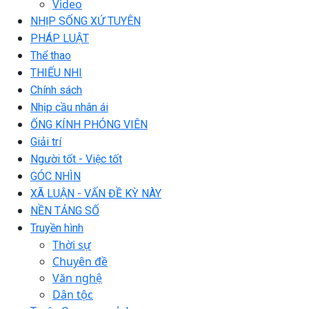
Video
NHỊP SỐNG XỨ TUYÊN
PHÁP LUẬT
Thể thao
THIẾU NHI
Chính sách
Nhịp cầu nhân ái
ỐNG KÍNH PHÓNG VIÊN
Giải trí
Người tốt - Việc tốt
GÓC NHÌN
XÃ LUẬN - VẤN ĐỀ KỲ NÀY
NỀN TẢNG SỐ
Truyền hình
Thời sự
Chuyên đề
Văn nghệ
Dân tộc