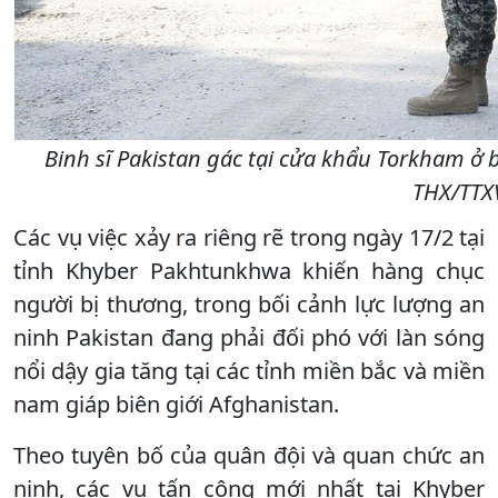
Binh sĩ Pakistan gác tại cửa khẩu Torkham ở b
THX/TTX
Các vụ việc xảy ra riêng rẽ trong ngày 17/2 tại
tỉnh Khyber Pakhtunkhwa khiến hàng chục
người bị thương, trong bối cảnh lực lượng an
ninh Pakistan đang phải đối phó với làn sóng
nổi dậy gia tăng tại các tỉnh miền bắc và miền
nam giáp biên giới Afghanistan.
Theo tuyên bố của quân đội và quan chức an
ninh, các vụ tấn công mới nhất tại Khyber