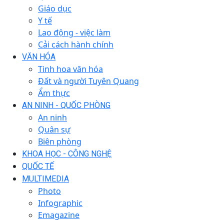
Giáo dục
Y tế
Lao động - việc làm
Cải cách hành chính
VĂN HÓA
Tinh hoa văn hóa
Đất và người Tuyên Quang
Ẩm thực
AN NINH - QUỐC PHÒNG
An ninh
Quân sự
Biên phòng
KHOA HỌC - CÔNG NGHỆ
QUỐC TẾ
MULTIMEDIA
Photo
Infographic
Emagazine