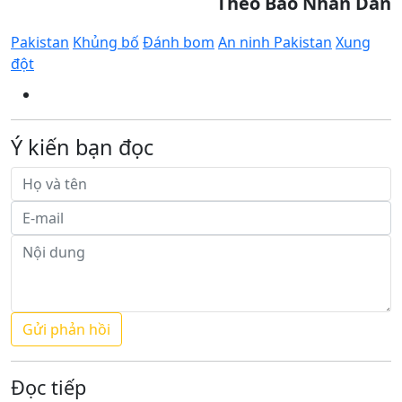
Theo Báo Nhân Dân
Pakistan
Khủng bố
Đánh bom
An ninh Pakistan
Xung
đột
Ý kiến bạn đọc
Đọc tiếp