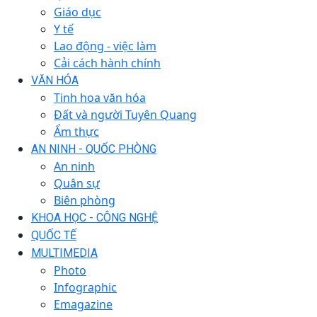
Giáo dục
Y tế
Lao động - việc làm
Cải cách hành chính
VĂN HÓA
Tinh hoa văn hóa
Đất và người Tuyên Quang
Ẩm thực
AN NINH - QUỐC PHÒNG
An ninh
Quân sự
Biên phòng
KHOA HỌC - CÔNG NGHỆ
QUỐC TẾ
MULTIMEDIA
Photo
Infographic
Emagazine