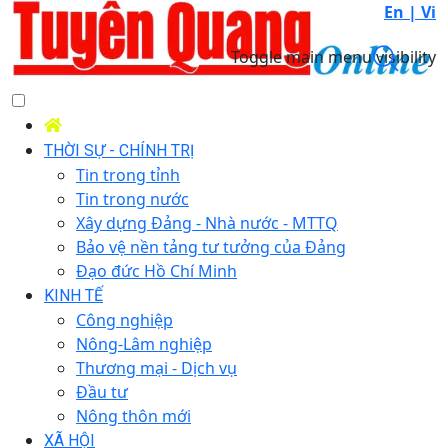
En |
Vi
Toggle main menu visibility
THỜI SỰ - CHÍNH TRỊ
Tin trong tỉnh
Tin trong nước
Xây dựng Đảng - Nhà nước - MTTQ
Bảo vệ nền tảng tư tưởng của Đảng
Đạo đức Hồ Chí Minh
KINH TẾ
Công nghiệp
Nông-Lâm nghiệp
Thương mại - Dịch vụ
Đầu tư
Nông thôn mới
XÃ HỘI