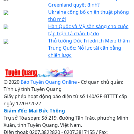
Greenland quyết định?
Ukraine công bố chiến thuật phòng
thủ mới
Hàn Quốc và Mỹ sẵn sàng cho cuộc
tập trận Lá chắn Tự do
Thủ tướng Đức Friedrich Merz thăm
Trung Quốc: Nỗ lực tái cân bằng
chiến lược
© 2020
Báo Tuyên Quang Online
- Cơ quan chủ quản:
Tỉnh uỷ tỉnh Tuyên Quang
Giấy phép hoạt động báo điện tử số 140/GP-BTTTT cấp
ngày 17/03/2022
Giám đốc: Mai Đức Thông
Trụ sở Tòa soạn: Số 219, đường Tân Trào, phường Minh
Xuân, tỉnh Tuyên Quang, Việt Nam.
Điện thoại: 0207.3822820 - 0207.3817155 / Fax: