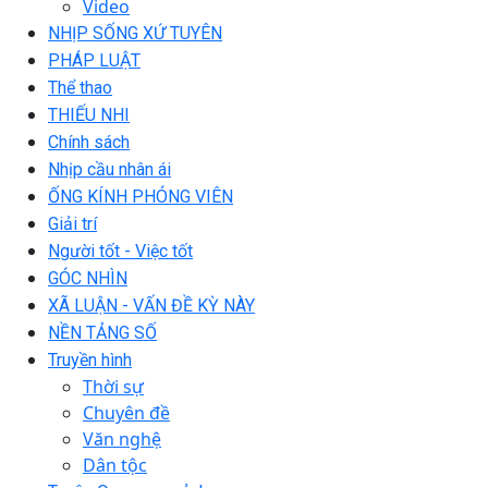
Video
NHỊP SỐNG XỨ TUYÊN
PHÁP LUẬT
Thể thao
THIẾU NHI
Chính sách
Nhịp cầu nhân ái
ỐNG KÍNH PHÓNG VIÊN
Giải trí
Người tốt - Việc tốt
GÓC NHÌN
XÃ LUẬN - VẤN ĐỀ KỲ NÀY
NỀN TẢNG SỐ
Truyền hình
Thời sự
Chuyên đề
Văn nghệ
Dân tộc