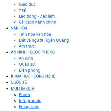
Giáo dục
Y tế
Lao động - việc làm
Cải cách hành chính
VĂN HÓA
Tinh hoa văn hóa
Đất và người Tuyên Quang
Ẩm thực
AN NINH - QUỐC PHÒNG
An ninh
Quân sự
Biên phòng
KHOA HỌC - CÔNG NGHỆ
QUỐC TẾ
MULTIMEDIA
Photo
Infographic
Emagazine