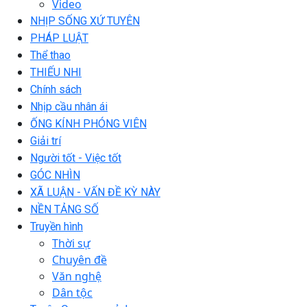
Video
NHỊP SỐNG XỨ TUYÊN
PHÁP LUẬT
Thể thao
THIẾU NHI
Chính sách
Nhịp cầu nhân ái
ỐNG KÍNH PHÓNG VIÊN
Giải trí
Người tốt - Việc tốt
GÓC NHÌN
XÃ LUẬN - VẤN ĐỀ KỲ NÀY
NỀN TẢNG SỐ
Truyền hình
Thời sự
Chuyên đề
Văn nghệ
Dân tộc