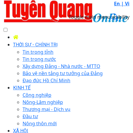
En |
Vi
Toggle main menu visibility
THỜI SỰ - CHÍNH TRỊ
Tin trong tỉnh
Tin trong nước
Xây dựng Đảng - Nhà nước - MTTQ
Bảo vệ nền tảng tư tưởng của Đảng
Đạo đức Hồ Chí Minh
KINH TẾ
Công nghiệp
Nông-Lâm nghiệp
Thương mại - Dịch vụ
Đầu tư
Nông thôn mới
XÃ HỘI