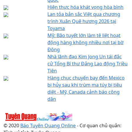
Hiện thực hóa khát vọng hòa bình
Lan tỏa bản sắc Việt qua chương
trình Xuân Quê hương 2026 tại
Toyama
Mỹ: Bão tuyết lớn làm tê liệt hoạt
động hàng không nhiều nơi tại bờ
Đông
Nhà lãnh đạo Kim Jong Un tái đắc
cử Tổng Bí thư Đảng Lao động Triều
Tiên
Hàng chục chuyến bay đến Mexico
bị hủy sau khi trùm ma túy bị tiêu
diệt - Mỹ, Canada cảnh báo công
dân
© 2020
Báo Tuyên Quang Online
- Cơ quan chủ quản: