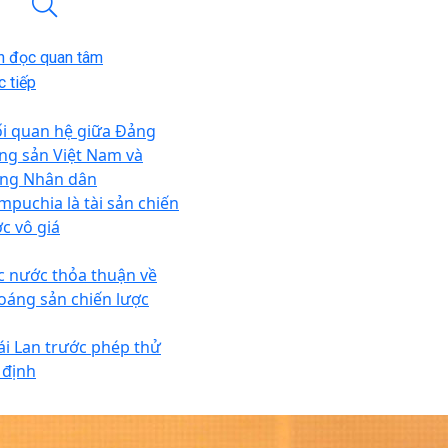
n đọc quan tâm
 tiếp
i quan hệ giữa Đảng
ng sản Việt Nam và
ng Nhân dân
mpuchia là tài sản chiến
ợc vô giá
c nước thỏa thuận về
oáng sản chiến lược
ái Lan trước phép thử
 định