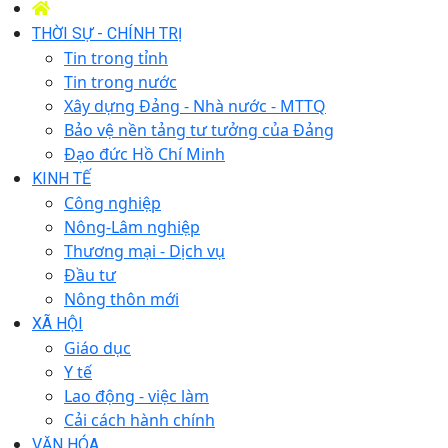
THỜI SỰ - CHÍNH TRỊ
Tin trong tỉnh
Tin trong nước
Xây dựng Đảng - Nhà nước - MTTQ
Bảo vệ nền tảng tư tưởng của Đảng
Đạo đức Hồ Chí Minh
KINH TẾ
Công nghiệp
Nông-Lâm nghiệp
Thương mại - Dịch vụ
Đầu tư
Nông thôn mới
XÃ HỘI
Giáo dục
Y tế
Lao động - việc làm
Cải cách hành chính
VĂN HÓA