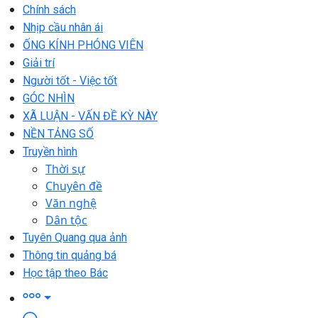
Chính sách
Nhịp cầu nhân ái
ỐNG KÍNH PHÓNG VIÊN
Giải trí
Người tốt - Việc tốt
GÓC NHÌN
XÃ LUẬN - VẤN ĐỀ KỲ NÀY
NỀN TẢNG SỐ
Truyền hình
Thời sự
Chuyên đề
Văn nghệ
Dân tộc
Tuyên Quang qua ảnh
Thông tin quảng bá
Học tập theo Bác