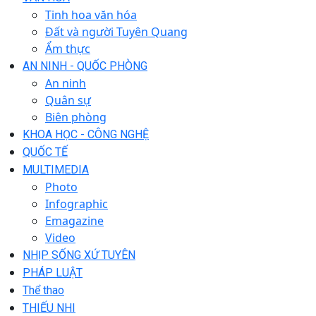
Tinh hoa văn hóa
Đất và người Tuyên Quang
Ẩm thực
AN NINH - QUỐC PHÒNG
An ninh
Quân sự
Biên phòng
KHOA HỌC - CÔNG NGHỆ
QUỐC TẾ
MULTIMEDIA
Photo
Infographic
Emagazine
Video
NHỊP SỐNG XỨ TUYÊN
PHÁP LUẬT
Thể thao
THIẾU NHI