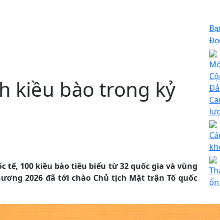
Bạ
Đọc
Mố
Cộ
h kiều bào trong kỷ
Đả
Ca
lư
Cá
kh
c tế, 100 kiều bào tiêu biểu từ 32 quốc gia và vùng
Th
ương 2026 đã tới chào Chủ tịch Mặt trận Tổ quốc
ổn