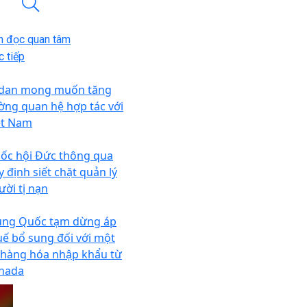
n đọc quan tâm
 tiếp
dan mong muốn tăng
ờng quan hệ hợp tác với
ệt Nam
ốc hội Đức thông qua
y định siết chặt quản lý
ười tị nạn
ung Quốc tạm dừng áp
uế bổ sung đối với một
 hàng hóa nhập khẩu từ
nada