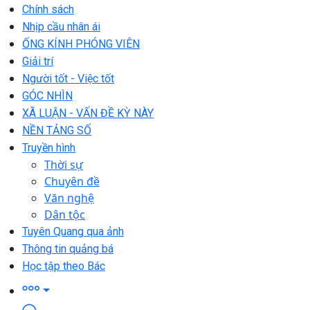
Chính sách
Nhịp cầu nhân ái
ỐNG KÍNH PHÓNG VIÊN
Giải trí
Người tốt - Việc tốt
GÓC NHÌN
XÃ LUẬN - VẤN ĐỀ KỲ NÀY
NỀN TẢNG SỐ
Truyền hình
Thời sự
Chuyên đề
Văn nghệ
Dân tộc
Tuyên Quang qua ảnh
Thông tin quảng bá
Học tập theo Bác