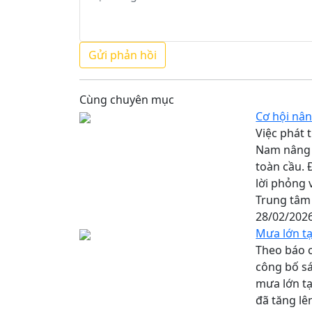
Cùng chuyên mục
Cơ hội nân
Việc phát 
Nam nâng t
toàn cầu. 
lời phỏng 
Trung tâm 
28/02/202
Mưa lớn tạ
Theo báo c
công bố sá
mưa lớn t
đã tăng lê