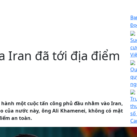
Bạ
Đọc
Su
cư
a Iran đã tới địa điểm
Vi
Qu
qu
ng
Tr
iến hành một cuộc tấn công phủ đầu nhằm vào Iran,
th
cao của nước này, ông Ali Khamenei, không có mặt
số
điểm an toàn.
Ca