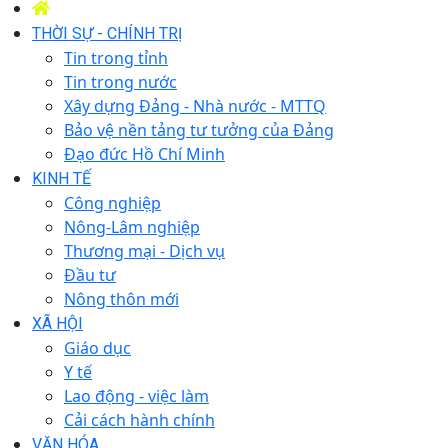
THỜI SỰ - CHÍNH TRỊ
Tin trong tỉnh
Tin trong nước
Xây dựng Đảng - Nhà nước - MTTQ
Bảo vệ nền tảng tư tưởng của Đảng
Đạo đức Hồ Chí Minh
KINH TẾ
Công nghiệp
Nông-Lâm nghiệp
Thương mại - Dịch vụ
Đầu tư
Nông thôn mới
XÃ HỘI
Giáo dục
Y tế
Lao động - việc làm
Cải cách hành chính
VĂN HÓA