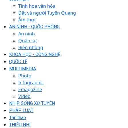
Tinh hoa văn hóa
Đất và người Tuyên Quang
Ẩm thực
AN NINH - QUỐC PHÒNG
An ninh
Quân sự
Biên phòng
KHOA HỌC - CÔNG NGHỆ
QUỐC TẾ
MULTIMEDIA
Photo
Infographic
Emagazine
Video
NHỊP SỐNG XỨ TUYÊN
PHÁP LUẬT
Thể thao
THIẾU NHI