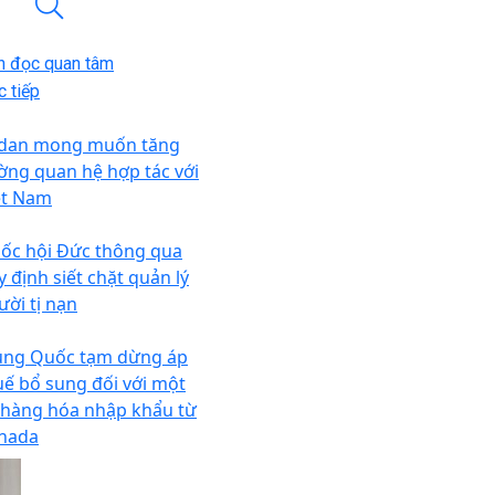
n đọc quan tâm
 tiếp
dan mong muốn tăng
ờng quan hệ hợp tác với
ệt Nam
ốc hội Đức thông qua
y định siết chặt quản lý
ười tị nạn
ung Quốc tạm dừng áp
uế bổ sung đối với một
 hàng hóa nhập khẩu từ
nada