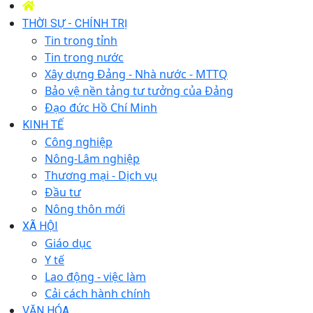
THỜI SỰ - CHÍNH TRỊ
Tin trong tỉnh
Tin trong nước
Xây dựng Đảng - Nhà nước - MTTQ
Bảo vệ nền tảng tư tưởng của Đảng
Đạo đức Hồ Chí Minh
KINH TẾ
Công nghiệp
Nông-Lâm nghiệp
Thương mại - Dịch vụ
Đầu tư
Nông thôn mới
XÃ HỘI
Giáo dục
Y tế
Lao động - việc làm
Cải cách hành chính
VĂN HÓA