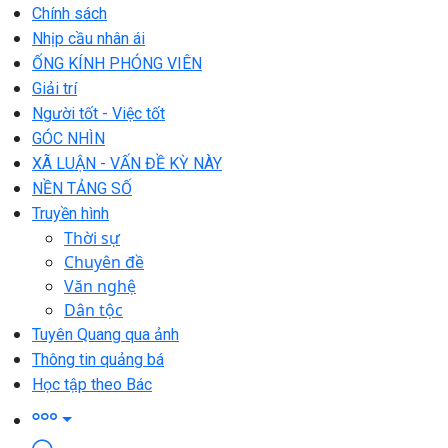
Chính sách
Nhịp cầu nhân ái
ỐNG KÍNH PHÓNG VIÊN
Giải trí
Người tốt - Việc tốt
GÓC NHÌN
XÃ LUẬN - VẤN ĐỀ KỲ NÀY
NỀN TẢNG SỐ
Truyền hình
Thời sự
Chuyên đề
Văn nghệ
Dân tộc
Tuyên Quang qua ảnh
Thông tin quảng bá
Học tập theo Bác