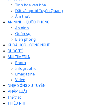
Tinh hoa văn hóa
Đất và người Tuyên Quang
Ẩm thực
AN NINH - QUỐC PHÒNG
An ninh
Quân sự
Biên phòng
KHOA HỌC - CÔNG NGHỆ
QUỐC TẾ
MULTIMEDIA
Photo
Infographic
Emagazine
Video
NHỊP SỐNG XỨ TUYÊN
PHÁP LUẬT
Thể thao
THIẾU NHI