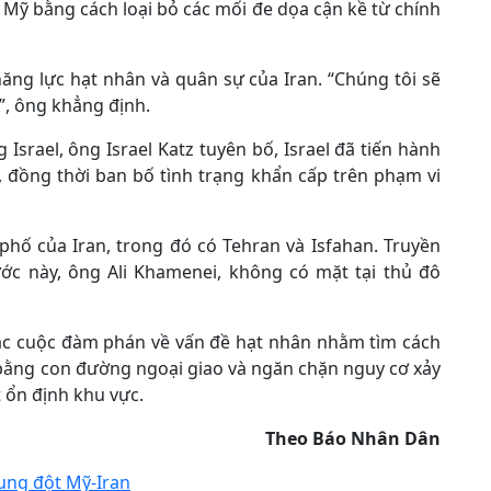
 Mỹ bằng cách loại bỏ các mối đe dọa cận kề từ chính
ng lực hạt nhân và quân sự của Iran. “Chúng tôi sẽ
”, ông khẳng định.
srael, ông Israel Katz tuyên bố, Israel đã tiến hành
 đồng thời ban bố tình trạng khẩn cấp trên phạm vi
phố của Iran, trong đó có Tehran và Isfahan. Truyền
ước này, ông Ali Khamenei, không có mặt tại thủ đô
 các cuộc đàm phán về vấn đề hạt nhân nhằm tìm cách
 bằng con đường ngoại giao và ngăn chặn nguy cơ xảy
 ổn định khu vực.
Theo Báo Nhân Dân
ung đột Mỹ-Iran