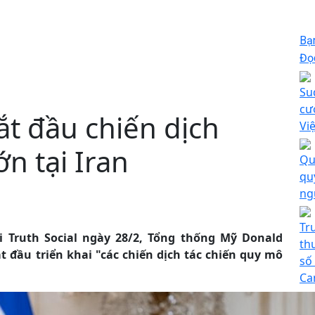
Bạ
Đọc
Su
cư
t đầu chiến dịch
Vi
n tại Iran
Qu
qu
ng
Tr
 Truth Social ngày 28/2, Tổng thống Mỹ Donald
th
t đầu triển khai "các chiến dịch tác chiến quy mô
số
Ca