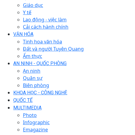
Giáo dục
Y tế
Lao động - việc làm
Cải cách hành chính
VĂN HÓA
Tinh hoa văn hóa
Đất và người Tuyên Quang
Ẩm thực
AN NINH - QUỐC PHÒNG
An ninh
Quân sự
Biên phòng
KHOA HỌC - CÔNG NGHỆ
QUỐC TẾ
MULTIMEDIA
Photo
Infographic
Emagazine