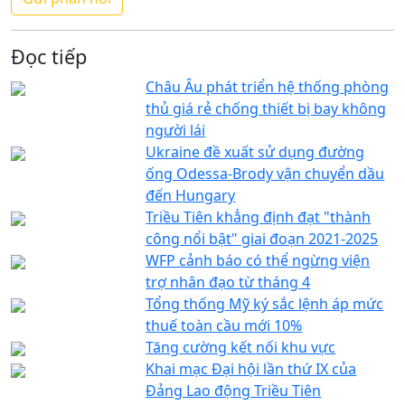
Đọc tiếp
Châu Âu phát triển hệ thống phòng
thủ giá rẻ chống thiết bị bay không
người lái
Ukraine đề xuất sử dụng đường
ống Odessa-Brody vận chuyển dầu
đến Hungary
Triều Tiên khẳng định đạt "thành
công nổi bật" giai đoạn 2021-2025
WFP cảnh báo có thể ngừng viện
trợ nhân đạo từ tháng 4
Tổng thống Mỹ ký sắc lệnh áp mức
thuế toàn cầu mới 10%
Tăng cường kết nối khu vực
Khai mạc Đại hội lần thứ IX của
Đảng Lao động Triều Tiên