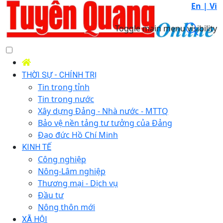
En |
Vi
Toggle main menu visibility
THỜI SỰ - CHÍNH TRỊ
Tin trong tỉnh
Tin trong nước
Xây dựng Đảng - Nhà nước - MTTQ
Bảo vệ nền tảng tư tưởng của Đảng
Đạo đức Hồ Chí Minh
KINH TẾ
Công nghiệp
Nông-Lâm nghiệp
Thương mại - Dịch vụ
Đầu tư
Nông thôn mới
XÃ HỘI