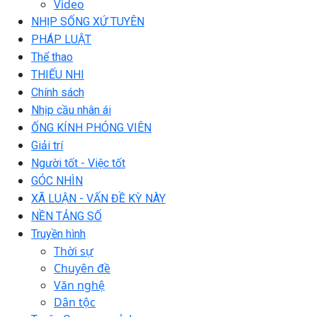
Video
NHỊP SỐNG XỨ TUYÊN
PHÁP LUẬT
Thể thao
THIẾU NHI
Chính sách
Nhịp cầu nhân ái
ỐNG KÍNH PHÓNG VIÊN
Giải trí
Người tốt - Việc tốt
GÓC NHÌN
XÃ LUẬN - VẤN ĐỀ KỲ NÀY
NỀN TẢNG SỐ
Truyền hình
Thời sự
Chuyên đề
Văn nghệ
Dân tộc