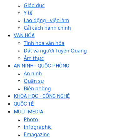
Giáo dục
Y tế
Lao động - việc làm
Cải cách hành chính
VĂN HÓA
Tinh hoa văn hóa
Đất và người Tuyên Quang
Ẩm thực
AN NINH - QUỐC PHÒNG
An ninh
Quân sự
Biên phòng
KHOA HỌC - CÔNG NGHỆ
QUỐC TẾ
MULTIMEDIA
Photo
Infographic
Emagazine