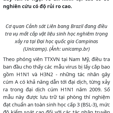
nghiên cứu có độ rủi ro cao.
Cơ quan Cảnh sát Liên bang Brazil đang điều
tra vụ mất cắp vật liệu sinh học nghiêm trọng
xảy ra tại Đại học quốc gia Campinas
(Unicamp). (Ảnh: unicamp.br)
Theo phóng viên TTXVN tại Nam Mỹ, điều tra
ban đầu cho thấy các mẫu virus bị lấy cắp bao
gồm H1N1 và H3N2 - những tác nhân gây
cúm A có khả năng dẫn tới đại dịch, từng xảy
ra trong đại dịch cúm H1N1 năm 2009. Số
mẫu này được lưu trữ tại phòng thí nghiệm
đạt chuẩn an toàn sinh học cấp 3 (BSL-3), mức
độ kiểm soát cao đối với các tác nhân truyền