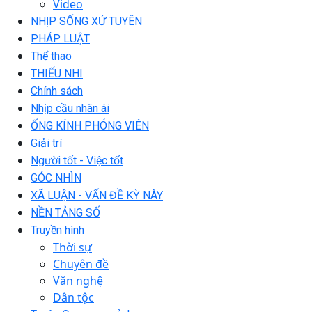
Video
NHỊP SỐNG XỨ TUYÊN
PHÁP LUẬT
Thể thao
THIẾU NHI
Chính sách
Nhịp cầu nhân ái
ỐNG KÍNH PHÓNG VIÊN
Giải trí
Người tốt - Việc tốt
GÓC NHÌN
XÃ LUẬN - VẤN ĐỀ KỲ NÀY
NỀN TẢNG SỐ
Truyền hình
Thời sự
Chuyên đề
Văn nghệ
Dân tộc