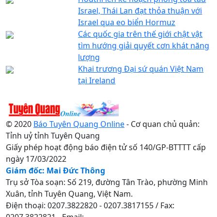
Israel, Thái Lan đạt thỏa thuận với
Israel qua eo biển Hormuz
Các quốc gia trên thế giới chật vật
tìm hướng giải quyết cơn khát năng
lượng
Khai trương Đại sứ quán Việt Nam
tại Ireland
© 2020
Báo Tuyên Quang Online
- Cơ quan chủ quản:
Tỉnh uỷ tỉnh Tuyên Quang
Giấy phép hoạt động báo điện tử số 140/GP-BTTTT cấp
ngày 17/03/2022
Giám đốc: Mai Đức Thông
Trụ sở Tòa soạn: Số 219, đường Tân Trào, phường Minh
Xuân, tỉnh Tuyên Quang, Việt Nam.
Điện thoại: 0207.3822820 - 0207.3817155 / Fax:
0207.3822821 - Email: