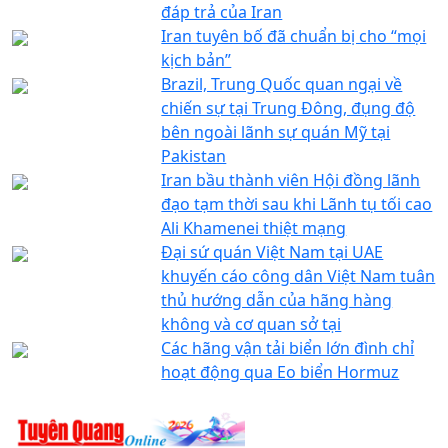
đáp trả của Iran
Iran tuyên bố đã chuẩn bị cho “mọi
kịch bản”
Brazil, Trung Quốc quan ngại về
chiến sự tại Trung Đông, đụng độ
bên ngoài lãnh sự quán Mỹ tại
Pakistan
Iran bầu thành viên Hội đồng lãnh
đạo tạm thời sau khi Lãnh tụ tối cao
Ali Khamenei thiệt mạng
Đại sứ quán Việt Nam tại UAE
khuyến cáo công dân Việt Nam tuân
thủ hướng dẫn của hãng hàng
không và cơ quan sở tại
Các hãng vận tải biển lớn đình chỉ
hoạt động qua Eo biển Hormuz