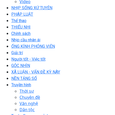
Video
NHỊP SỐNG XỨ TUYÊN
PHÁP LUẬT
Thể thao
THIẾU NHI
Chính sách
Nhịp cầu nhân ái
ỐNG KÍNH PHÓNG VIÊN
Giải trí
Người tốt - Việc tốt
GÓC NHÌN
XÃ LUẬN - VẤN ĐỀ KỲ NÀY
NỀN TẢNG SỐ
Truyền hình
Thời sự
Chuyên đề
Văn nghệ
Dân tộc