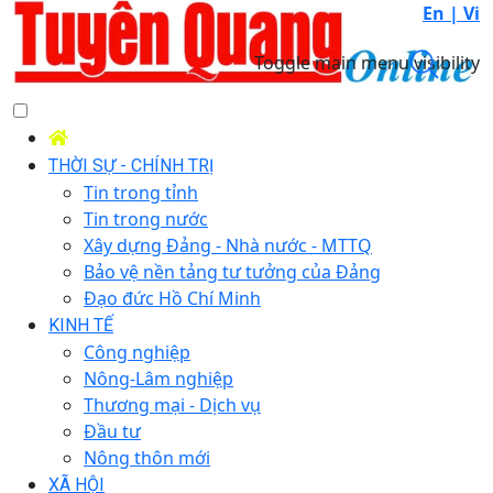
En |
Vi
Toggle main menu visibility
THỜI SỰ - CHÍNH TRỊ
Tin trong tỉnh
Tin trong nước
Xây dựng Đảng - Nhà nước - MTTQ
Bảo vệ nền tảng tư tưởng của Đảng
Đạo đức Hồ Chí Minh
KINH TẾ
Công nghiệp
Nông-Lâm nghiệp
Thương mại - Dịch vụ
Đầu tư
Nông thôn mới
XÃ HỘI