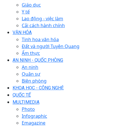
Giáo dục
Y tế
Lao động - việc làm
Cải cách hành chính
VĂN HÓA
Tinh hoa văn hóa
Đất và người Tuyên Quang
Ẩm thực
AN NINH - QUỐC PHÒNG
An ninh
Quân sự
Biên phòng
KHOA HỌC - CÔNG NGHỆ
QUỐC TẾ
MULTIMEDIA
Photo
Infographic
Emagazine